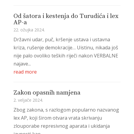
Od šatora i kestenja do Turudića i lex
AP-a
22. ožujka 2024.
Državni udar, puč, kršenje ustava i ustavna
kriza, rušenje demokracije… Uistinu, nikada još
nije palo ovoliko teških riječi nakon VERBALNE
najave...
read more
Zakon opasnih namjena
2. veljače 2024.
Zbog zakona, s razlogom popularno nazvanog
lex AP, koji širom otvara vrata skrivanju
zlouporabe represivnog aparata i ukidanja
javnosti kao...