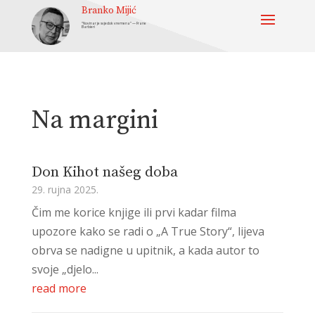
Branko Mijić
“Novinar je svjedok vremena” — Frane
Barbieri
Na margini
Don Kihot našeg doba
29. rujna 2025.
Čim me korice knjige ili prvi kadar filma
upozore kako se radi o „A True Story“, lijeva
obrva se nadigne u upitnik, a kada autor to
svoje „djelo...
read more