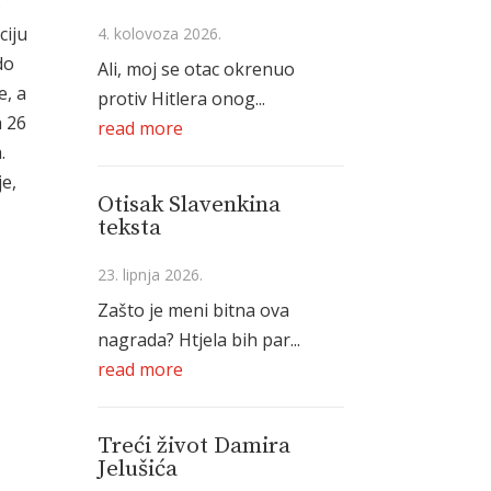
5
ciju
4. kolovoza 2026.
do
Ali, moj se otac okrenuo
e, a
protiv Hitlera onog...
h 26
read more
.
je,
Otisak Slavenkina
teksta
23. lipnja 2026.
Zašto je meni bitna ova
nagrada? Htjela bih par...
read more
Treći život Damira
Jelušića