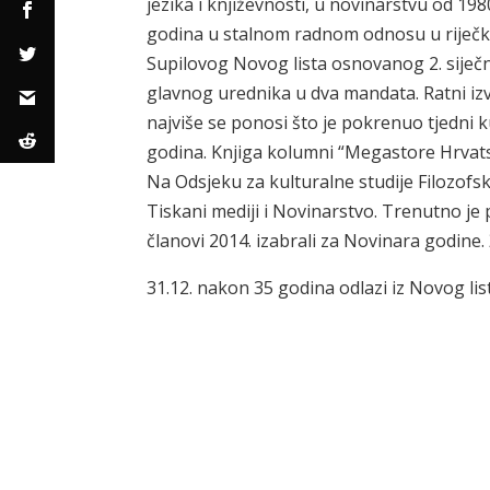
jezika i književnosti, u novinarstvu od 19
godina u stalnom radnom odnosu u riječko
Supilovog Novog lista osnovanog 2. siječ
glavnog urednika u dva mandata. Ratni izvj
najviše se ponosi što je pokrenuo tjedni ku
godina. Knjiga kolumni “Megastore Hrvats
Na Odsjeku za kulturalne studije Filozofsko
Tiskani mediji i Novinarstvo. Trenutno je
članovi 2014. izabrali za Novinara godine. Ži
31.12. nakon 35 godina odlazi iz Novog li