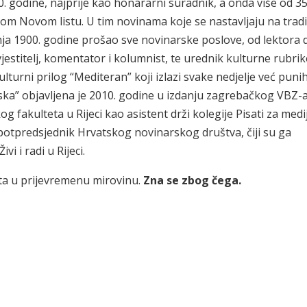
80. godine, najprije kao honararni suradnik, a onda više od 3
m Novom listu. U tim novinama koje se nastavljaju na tradi
nja 1900. godine prošao sve novinarske poslove, od lektora 
estitelj, komentator i kolumnist, te urednik kulturne rubrik
lturni prilog “Mediteran” koji izlazi svake nedjelje već puni
ka” objavljena je 2010. godine u izdanju zagrebačkog VBZ-a
g fakulteta u Rijeci kao asistent drži kolegije Pisati za medi
 potpredsjednik Hrvatskog novinarskog društva, čiji su ga
vi i radi u Rijeci.
sta u prijevremenu mirovinu.
Zna se zbog čega.