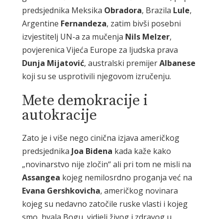
predsjednika Meksika
Obradora
, Brazila
Lule
,
Argentine
Fernandeza
, zatim bivši posebni
izvjestitelj UN-a za mučenja
Nils Melzer
,
povjerenica Vijeća Europe za ljudska prava
Dunja Mijatović
, australski premijer
Albanese
koji su se usprotivili njegovom izručenju.
Mete demokracije i
autokracije
Zato je i više nego cinična izjava američkog
predsjednika
Joa Bidena
kada kaže kako
„novinarstvo nije zločin“ ali pri tom ne misli na
Assangea
kojeg nemilosrdno proganja već na
Evana Gershkovicha
, američkog novinara
kojeg su nedavno zatočile ruske vlasti i kojeg
smo, hvala Bogu, vidjeli živog i zdravog u