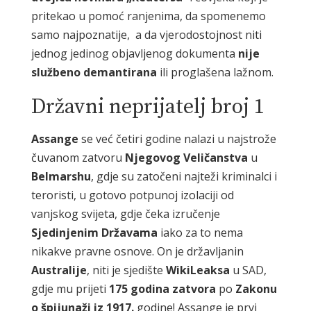
pritekao u pomoć ranjenima, da spomenemo
samo najpoznatije, a da vjerodostojnost niti
jednog jedinog objavljenog dokumenta
nije
službeno
demantirana
ili proglašena lažnom.
Državni neprijatelj broj 1
Assange
se već četiri godine nalazi u najstrože
čuvanom zatvoru
Njegovog Veličanstva
u
Belmarshu
, gdje su zatočeni najteži kriminalci i
teroristi, u gotovo potpunoj izolaciji od
vanjskog svijeta, gdje čeka izručenje
Sjedinjenim Državama
iako za to nema
nikakve pravne osnove. On je državljanin
Australije
, niti je sjedište
WikiLeaksa
u SAD,
gdje mu prijeti
175 godina zatvora
po
Zakonu
o špijunaži iz 1917.
godine! Assange je prvi