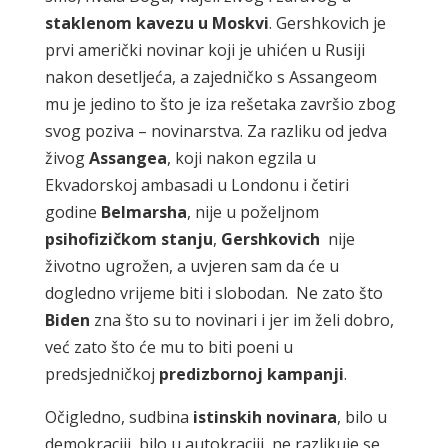
staklenom kavezu u Moskvi
. Gershkovich je
prvi američki novinar koji je uhićen u Rusiji
nakon desetljeća, a zajedničko s Assangeom
mu je jedino to što je iza rešetaka završio zbog
svog poziva – novinarstva. Za razliku od jedva
živog
Assangea
, koji nakon egzila u
Ekvadorskoj ambasadi u Londonu i četiri
godine
Belmarsha
, nije u poželjnom
psihofizičkom stanju
,
Gershkovich
nije
životno ugrožen, a uvjeren sam da će u
dogledno vrijeme biti i slobodan. Ne zato što
Biden
zna što su to novinari i jer im želi dobro,
već zato što će mu to biti poeni u
predsjedničkoj
predizbornoj kampanji
.
Očigledno, sudbina
istinskih novinara
, bilo u
demokraciji, bilo u autokraciji, ne razlikuje se