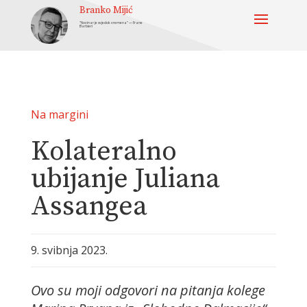
Branko Mijić
“Novinar je svjedok vremena” — Frane
Barbieri
Na margini
Kolateralno
ubijanje Juliana
Assangea
9. svibnja 2023.
Ovo su moji odgovori na pitanja kolege