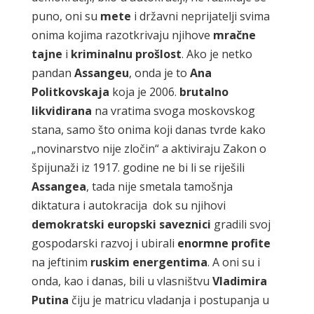
puno, oni su
mete
i državni neprijatelji svima
onima kojima razotkrivaju njihove
mračne
tajne
i
kriminalnu prošlost
. Ako je netko
pandan
Assangeu
, onda je to
Ana
Politkovskaja
koja je 2006.
brutalno
likvidirana
na vratima svoga moskovskog
stana, samo što onima koji danas tvrde kako
„novinarstvo nije zločin“ a aktiviraju Zakon o
špijunaži iz 1917. godine ne bi li se riješili
Assangea
, tada nije smetala tamošnja
diktatura i autokracija dok su njihovi
demokratski europski saveznici
gradili svoj
gospodarski razvoj i ubirali
enormne profite
na jeftinim
ruskim energentima
. A oni su i
onda, kao i danas, bili u vlasništvu
Vladimira
Putina
čiju je matricu vladanja i postupanja u