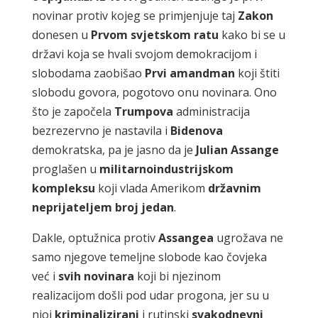
novinar protiv kojeg se primjenjuje taj
Zakon
donesen u
Prvom svjetskom
ratu
kako bi se u
državi koja se hvali svojom demokracijom i
slobodama zaobišao
Prvi amandman
koji štiti
slobodu govora, pogotovo onu novinara. Ono
što je započela
Trumpova
administracija
bezrezervno je nastavila i
Bidenova
demokratska, pa je jasno da je
Julian Assange
proglašen u
militarnoindustrijskom
kompleksu
koji vlada Amerikom
državnim
neprijateljem broj jedan
.
Dakle, optužnica protiv
Assangea
ugrožava ne
samo njegove temeljne slobode kao čovjeka
već i
svih
novinara
koji bi njezinom
realizacijom došli pod udar progona, jer su u
njoj
kriminalizirani
i rutinski
svakodnevni