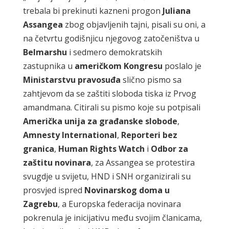
trebala bi prekinuti kazneni progon
Juliana
Assangea
zbog objavljenih tajni, pisali su oni, a
na četvrtu godišnjicu njegovog zatočeništva u
Belmarshu
i sedmero demokratskih
zastupnika u
američkom Kongresu
poslalo je
Ministarstvu pravosuđa
slično pismo sa
zahtjevom da se zaštiti sloboda tiska iz Prvog
amandmana. Citirali su pismo koje su potpisali
Američka unija za građanske slobode
,
Amnesty International
,
Reporteri bez
granica
,
Human Rights
Watch
i
Odbor za
zaštitu novinara
, za Assangea se protestira
svugdje u svijetu, HND i SNH organizirali su
prosvjed ispred
Novinarskog doma u
Zagrebu
, a Europska federacija novinara
pokrenula je inicijativu među svojim članicama,