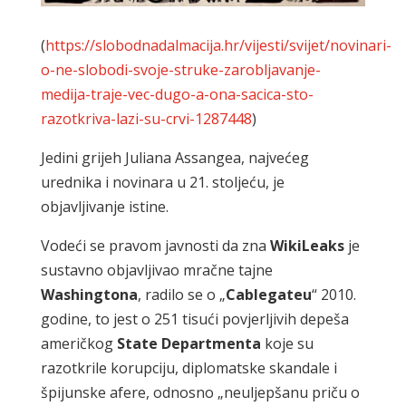
(
https://slobodnadalmacija.hr/vijesti/svijet/novinari-
o-ne-slobodi-svoje-struke-zarobljavanje-
medija-traje-vec-dugo-a-ona-sacica-sto-
razotkriva-lazi-su-crvi-1287448
)
Jedini grijeh Juliana Assangea, najvećeg
urednika i novinara u 21. stoljeću, je
objavljivanje istine.
Vodeći se pravom javnosti da zna
WikiLeaks
je
sustavno objavljivao mračne tajne
Washingtona
, radilo se o „
Cablegateu
“ 2010.
godine, to jest o 251 tisući povjerljivih depeša
američkog
State
Departmenta
koje su
razotkrile korupciju, diplomatske skandale i
špijunske afere, odnosno „neuljepšanu priču o