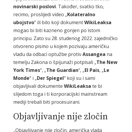
novinarski poslovi
. Također, svatko tko,
recimo, proslijedi video „
Kolateralno
ubojstvo
“ ili bilo koji dokument
WikiLeaksa
mogao bi biti kazneno gonjen po istom
principu. Zato su 28. studenog 2022. zajedničko
otvoreno pismo u kojem pozivaju američku
vladu da odbaci optužbe protiv
Assangea
na
temelju Zakona o špijunaži potpisali „
The New
York Times
“, „
The Guardian
“, „
El Pais
, „
Le
Monde
“ i „
Der Spiegel
“ koji su i sami
objavljivali dokumente
WikiLeaksa
te bi
slijedom toga i ti korporacijski mainstream
mediji trebali biti procesuirani.
Objavljivanje nije zločin
„Objavljivanje nije zločin, američka vlada