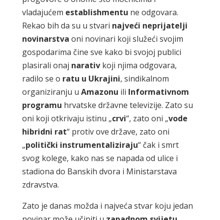
vladajućem
establishmentu
ne odgovara.
Rekao bih da su u stvari
najveći neprijatelji
novinarstva
oni novinari koji služeći svojim
gospodarima čine sve kako bi svojoj publici
plasirali onaj
narativ
koji njima odgovara,
radilo se o
ratu u Ukrajini
, sindikalnom
organiziranju u
Amazonu
ili
Informativnom
programu
hrvatske državne televizije. Zato su
oni koji otkrivaju istinu „
crvi
“, zato oni „
vode
hibridni rat
“ protiv ove države, zato oni
„
politički instrumentaliziraju
“ čak i smrt
svog kolege, kako nas se napada od ulice i
stadiona do Banskih dvora i Ministarstava
zdravstva.
Zato je danas možda i najveća stvar koju jedan
novinar može učiniti u
zapadnom svijetu