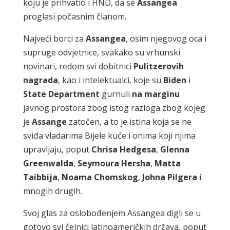
koju je prihvatio i HND, da se
Assangea
proglasi počasnim članom.
Najveći borci za
Assangea
, osim njegovog oca i
supruge odvjetnice, svakako su vrhunski
novinari, redom svi dobitnici
Pulitzerovih
nagrada
, kao i intelektualci, koje su
Biden
i
State Department
gurnuli
na marginu
javnog prostora zbog istog razloga zbog kojeg
je
Assange
zatočen, a to je istina koja se ne
sviđa vladarima Bijele kuće i onima koji njima
upravljaju, poput
Chrisa Hedgesa
,
Glenna
Greenwalda
,
Seymoura Hersha
,
Matta
Taibbija
,
Noama Chomskog
,
Johna Pilgera
i
mnogih drugih.
Svoj glas za oslobođenjem Assangea digli se u
gotovo svi čelnici latinoameričkih država, poput