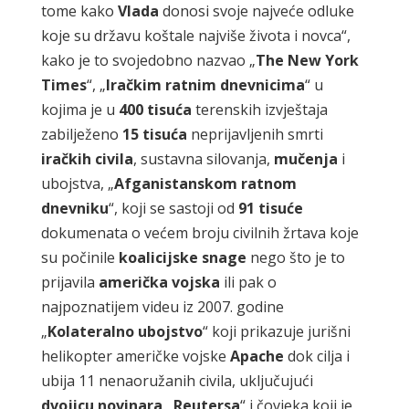
tome kako
Vlada
donosi svoje najveće odluke
koje su državu koštale najviše života i novca“,
kako je to svojedobno nazvao „
The
New
York
Times
“, „
Iračkim
ratnim
dnevnicima
“ u
kojima je u
400 tisuća
terenskih izvještaja
zabilježeno
15 tisuća
neprijavljenih smrti
iračkih civila
, sustavna silovanja,
mučenja
i
ubojstva, „
Afganistanskom
ratnom
dnevniku
“, koji se sastoji od
91
tisuće
dokumenata o većem broju civilnih žrtava koje
su počinile
koalicijske snage
nego što je to
prijavila
američka vojska
ili pak o
najpoznatijem videu iz 2007. godine
„
Kolateralno ubojstvo
“ koji prikazuje jurišni
helikopter američke vojske
Apache
dok cilja i
ubija 11 nenaoružanih civila, uključujući
dvojicu novinara „Reutersa
“ i čovjeka koji je