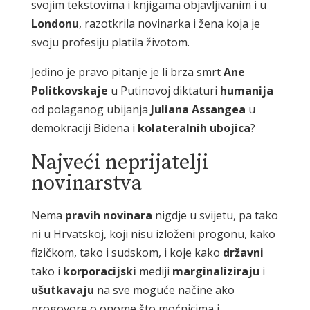
svojim tekstovima i knjigama objavljivanim i u
Londonu
, razotkrila novinarka i žena koja je
svoju profesiju platila životom.
Jedino je pravo pitanje je li brza smrt
Ane
Politkovskaje
u Putinovoj diktaturi
humanija
od polaganog ubijanja
Juliana Assangea
u
demokraciji Bidena i
kolateralnih ubojica
?
Najveći neprijatelji
novinarstva
Nema
pravih novinara
nigdje u svijetu, pa tako
ni u Hrvatskoj, koji nisu izloženi progonu, kako
fizičkom, tako i sudskom, i koje kako
državni
tako i
korporacijski
mediji
marginaliziraju
i
ušutkavaju
na sve moguće načine ako
progovore o onome što moćnicima i