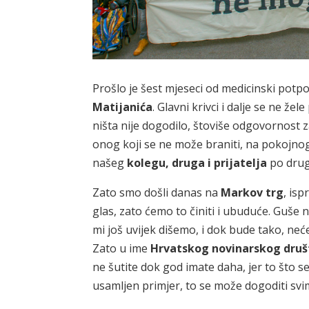
Prošlo je šest mjeseci od medicinski po
Matijanića
. Glavni krivci i dalje se ne že
ništa nije dogodilo, štoviše odgovornost 
onog koji se ne može braniti, na pokojnog
našeg
kolegu, druga i prijatelja
po drug
Zato smo došli danas na
Markov
trg
, is
glas, zato ćemo to činiti i ubuduće. Guše na
mi još uvijek dišemo, i dok bude tako, neć
Zato u ime
Hrvatskog novinarskog druš
ne šutite dok god imate daha, jer to što 
usamljen primjer, to se može dogoditi svi