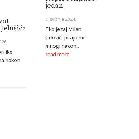
jedan
7. svibnja 2024.
vot
Jelušića
Tko je taj Milan
Grlović, pitaju me
026.
mnogi nakon...
rilike
read more
na nakon