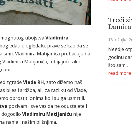
Treći ži
Damira 
tpomognutog ubojstva
Vladimira
18. ožujka 2
le pogledati u ogledalo, prave se kao da se
Negdje otp
za smrt Vladimira Matijanića prebacuju na
godinu da
 Vladimira Matijanića, ubijajući tako
što sam...
i put.
read more
pred zgrade
Vlade RH
, zato dižemo naš
s bijes i srdžba, ali, za razliku od Vlade,
emo oprostiti onima koji su ga usmrtili.
tva
pozivam i sve vas da ne odustajete i
se dogodilo
Vladimiru Matijaniću
nije
ma nama i našim bližnjima.