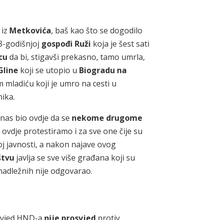
iz
Metkovića
, baš kao što se dogodilo
68-godišnjoj
gospođi Ruži
koja je šest sati
cu
da bi, stigavši prekasno, tamo umrla,
Gline
koji se utopio u
Biogradu na
nom mladiću koji je umro na cesti u
nika.
nas bio ovdje da se
nekome drugome
ovdje protestiramo i za sve one čije su
j javnosti, a nakon najave ovog
štvu
javlja se sve više građana koji su
d nadležnih nije odgovarao.
osvjed HND-a
nije prosvjed
protiv