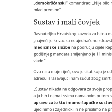
„
demokršćanski“
komentirao: „Nije bilo 
mlad premine“.
Sustav i mali čovjek
Ravnateljica Hrvatskog zavoda za hitnu 
„najveći je krivac za neujednačenu zdravs
medicinske službe
na području cijele Rep
godišnjeg mandata smijenjeno je 11 minist
vlade.“.
Ovo nisu moje riječi, ovo je citat koju je 
adresu izražavajući nam sućut zbog smrt
„Sustav nikada ne odgovara za svoje propu
a ja bih i njima i svima nama ovim putem 
upravo zato što imamo šupačke sustav
ujedinimo i zajednički ih ne prisilimo na p