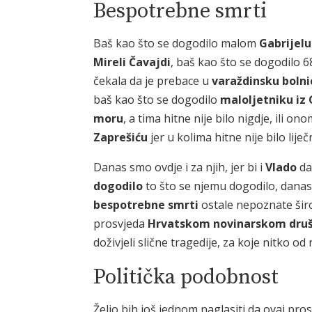
Bespotrebne smrti
Baš kao što se dogodilo malom
Gabrijelu
Mireli Čavajdi
, baš kao što se dogodilo 
čekala da je prebace u
varaždinsku
bolni
baš kao što se dogodilo
maloljetniku iz 
moru
, a tima hitne nije bilo nigdje, ili o
Zaprešiću
jer u kolima hitne nije bilo liječ
Danas smo ovdje i za njih, jer bi i
Vlado
da
dogodilo
to što se njemu dogodilo, danas 
bespotrebne smrti
ostale nepoznate širo
prosvjeda
Hrvatskom
novinarskom
dru
doživjeli slične tragedije, za koje nitko o
Politička podobnost
Želio bih još jednom naglasiti da ovaj pr