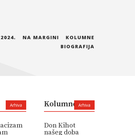
 2024.
NA MARGINI
KOLUMNE
BIOGRAFIJA
Kolumne
Arhiva
Arhiva
 nacizam
Don Kihot
zam
našeg doba