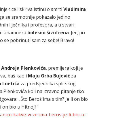
njenice i skriva istinu o smrti
Vladimira
ega se sramotnije pokazalo jedino
ih liječnika i profesora, a u stvari
a je anamneza
bolesno šizofrena
. Jer, po
o se pobrinuti sam za sebe! Bravo!
a
Andreja Plenkovića
, premijera koji je
va, baš kao i
Maju Grba Bujević
za
a Luetića
za predsjednika splitskog
ja Plenkovića koji na izravno pitanje tko
govara: „Što Beroš ima s tim? Je li on bio
li on bio u Hitnoj?“
ijanicu-kakve-veze-ima-beros-je-li-bio-u-