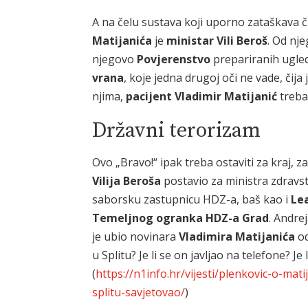
A na čelu sustava koji uporno zataškava či
Matijanića
je
ministar Vili Beroš
. Od nj
njegovo
Povjerenstvo
prepariranih ugledn
vrana
, koje jedna drugoj oči ne vade, čij
njima,
pacijent
Vladimir Matijanić
treba
Državni terorizam
Ovo „Bravo!“ ipak treba ostaviti za kraj, z
Vilija Beroša
postavio za ministra zdravst
saborsku zastupnicu HDZ-a, baš kao i
Le
Temeljnog ogranka HDZ-a Grad
. Andre
je ubio novinara
Vladimira Matijanića
od
u Splitu? Je li se on javljao na telefone? Je 
(
https://n1info.hr/vijesti/plenkovic-o-mat
splitu-savjetovao/
)