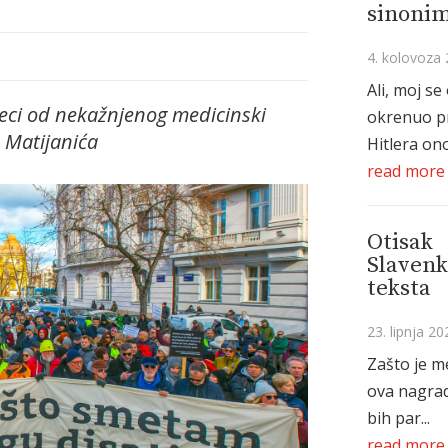
sinonim
4. kolovoza 
Ali, moj se
eci od nekažnjenog medicinski
okrenuo p
 Matijanića
Hitlera ono
read more
Otisak
Slavenk
teksta
23. lipnja 20
Zašto je m
ova nagrad
bih par...
read more