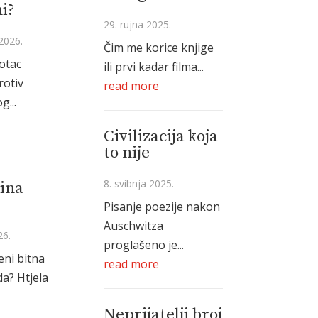
i?
29. rujna 2025.
2026.
Čim me korice knjige
 otac
ili prvi kadar filma...
rotiv
read more
g...
Civilizacija koja
to nije
8. svibnja 2025.
ina
Pisanje poezije nakon
Auschwitza
26.
proglašeno je...
eni bitna
read more
a? Htjela
Neprijatelji broj