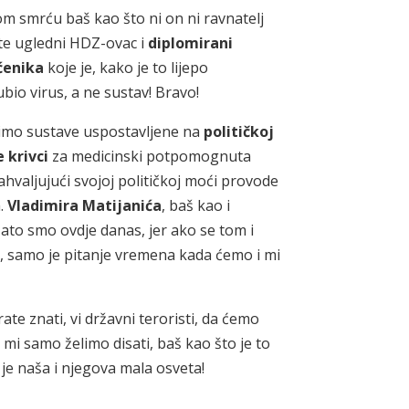
m smrću baš kao što ni on ni ravnatelj
te ugledni HDZ-ovac i
diplomirani
ćenika
koje je, kako je to lijepo
 ubio virus, a ne sustav! Bravo!
elimo sustave uspostavljene na
političkoj
 krivci
za medicinski potpomognuta
 zahvaljujući svojoj političkoj moći provode
.
Vladimira
Matijanića
, baš kao i
ato smo ovdje danas, jer ako se tom i
, samo je pitanje vremena kada ćemo i mi
rate znati, vi državni teroristi, da ćemo
i samo želimo disati, baš kao što je to
 je naša i njegova mala osveta!