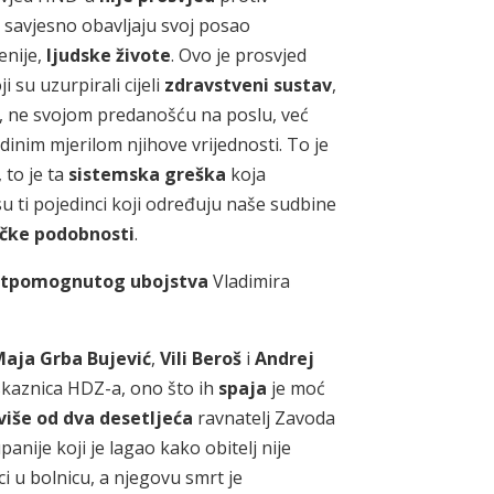
 i savjesno obavljaju svoj posao
enije,
ljudske živote
. Ovo je prosvjed
 su uzurpirali cijeli
zdravstveni sustav
,
, ne svojom predanošću na poslu, već
dinim mjerilom njihove vrijednosti. To je
 to je ta
sistemska greška
koja
u ti pojedinci koji određuju naše sudbine
ičke podobnosti
.
otpomognutog ubojstva
Vladimira
aja Grba Bujević
,
Vili Beroš
i
Andrej
skaznica HDZ-a, ono što ih
spaja
je moć
više od dva desetljeća
ravnatelj Zavoda
anije koji je lagao kako obitelj nije
i u bolnicu, a njegovu smrt je