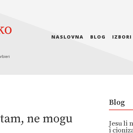
ko
NASLOVNA
BLOG
IZBORI
rbieri
Blog
etam, ne mogu
Jesu li
i cioni