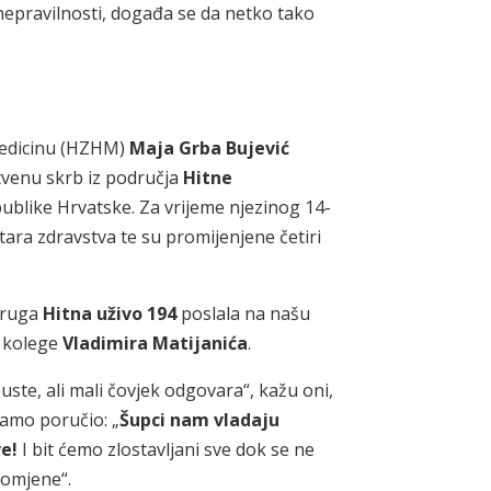
nepravilnosti, događa se da netko tako
medicinu (HZHM)
Maja Grba Bujević
tvenu skrb iz područja
Hitne
ublike Hrvatske. Za vrijeme njezinog 14-
ara zdravstva te su promijenjene četiri
udruga
Hitna uživo 194
poslala na našu
i kolege
Vladimira Matijanića
.
ste, ali mali čovjek odgovara“, kažu oni,
samo poručio: „
Šupci nam vladaju
e!
I bit ćemo zlostavljani sve dok se ne
romjene“.