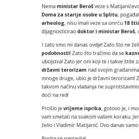
Nema
ministar Beroš
veze s Matijanićevo
Doma za starije
osobe u Splitu
, pogađa
arheolog
, nisu imali veze sa smrću
18
šti
dijagnosticirao
doktor i ministar Beroš
,
I zato smo mi danas ovdje! Zato što ne ž
podobnosti
! Zato što tražimo da se
kazne
ubojstva! Zato jer oni koji te i takve štite
državni terorizam
nad svojim građanima
mnoge druge, ubio je državni terorizam! Z
takvom načinu vladanja ne suprotstavimo
doći na red!
Prošlo je
vrijeme isprika
, gotovo je, i mo
vam smetati na svakom vašem koraku. Jer m
želio i Vladimir Matijanić. Ovo danas samo
Borba se nastavlja!