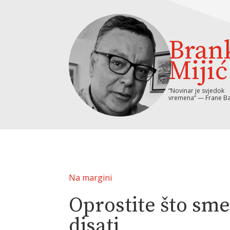
Bran
Mijić
“Novinar je svjedok
vremena” — Frane Ba
Na margini
Oprostite što sm
disati