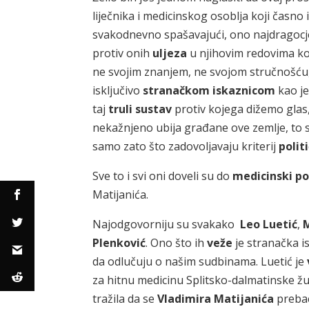
liječnika i medicinskog osoblja koji časno
svakodnevno spašavajući, ono najdragocj
protiv onih
uljeza
u njihovim redovima koji
ne svojim znanjem, ne svojom stručnošću
isključivo
stranačkom iskaznicom
kao je
taj
truli sustav
protiv kojega dižemo glas,
nekažnjeno ubija građane ove zemlje, to s
samo zato što zadovoljavaju kriterij
polit
Sve to i svi oni doveli su do
medicinski p
Matijanića.
Najodgovorniju su svakako
Leo Luetić
,
M
Plenković
. Ono što ih
veže
je stranačka i
da odlučuju o našim sudbinama. Luetić je
za hitnu medicinu Splitsko-dalmatinske žup
tražila da se
Vladimira Matijanića
prebac