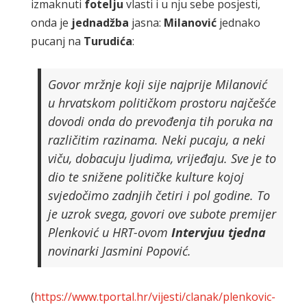
izmaknuti
fotelju
vlasti i u nju sebe posjesti,
onda je
jednadžba
jasna:
Milanović
jednako
pucanj na
Turudića
:
Govor mržnje koji sije najprije Milanović
u hrvatskom političkom prostoru najčešće
dovodi onda do prevođenja tih poruka na
različitim razinama. Neki pucaju, a neki
viču, dobacuju ljudima, vrijeđaju. Sve je to
dio te snižene političke kulture kojoj
svjedočimo zadnjih četiri i pol godine. To
je uzrok svega, govori ove subote premijer
Plenković u HRT-ovom
Intervjuu
tjedna
novinarki Jasmini Popović.
(
https://www.tportal.hr/vijesti/clanak/plenkovic-