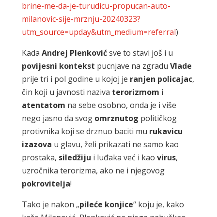
brine-me-da-je-turudicu-propucan-auto-
milanovic-sije-mrznju-20240323?
utm_source=upday&utm_medium=referral
)
Kada
Andrej
Plenković
sve to stavi još i u
povijesni
kontekst
pucnjave na zgradu
Vlade
prije tri i pol godine u kojoj je
ranjen
policajac
,
čin koji u javnosti naziva
terorizmom
i
atentatom
na sebe osobno, onda je i više
nego jasno da svog
omrznutog
političkog
protivnika koji se drznuo baciti mu
rukavicu
izazova
u glavu, želi prikazati ne samo kao
prostaka,
siledžiju
i luđaka već i kao
virus
,
uzročnika terorizma, ako ne i njegovog
pokrovitelja
!
Tako je nakon „
pileće
konjice
“ koju je, kako