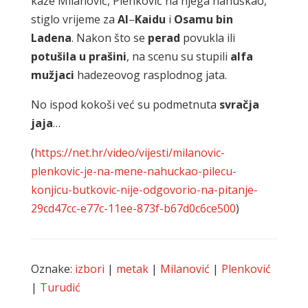
kaže Milanović, Plenković na njega nahuškao,
stiglo vrijeme za
Al
–
Kaidu
i
Osamu
bin
Ladena
. Nakon što se
perad
povukla ili
potušila
u
prašini
, na scenu su stupili
alfa
mužjaci
hadezeovog rasplodnog jata.
No ispod kokoši već su podmetnuta
svračja
jaja
…
(
https://net.hr/video/vijesti/milanovic-
plenkovic-je-na-mene-nahuckao-pilecu-
konjicu-butkovic-nije-odgovorio-na-pitanje-
29cd47cc-e77c-11ee-873f-b67d0c6ce500
)
Oznake:
izbori
|
metak
|
Milanović
|
Plenković
|
Turudić