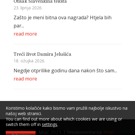
Otisak Slavenkina teksta
23. lipnja 2026.
Zašto je meni bitna ova nagrada? Htjela bih
par...
read more
Treći život Damira Jelušića
18. ožujka 2026.
Negdje otprilike godinu dana nakon što sam...
read more
Koristimo kolačiće kako bismo vam pružili najbolje iskustvo na
našoj web stranici.
You can find out more about which cookies we are using or
switch them off in
settings
.
Branko Mijić 2021. | Implementacija:
Pixel