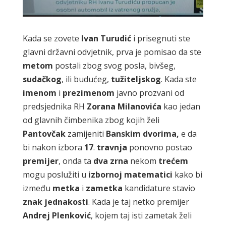
Kada se zovete
Ivan
Turudić
i prisegnuti ste
glavni državni odvjetnik, prva je pomisao da ste
metom
postali zbog svog posla, bivšeg,
sudačkog
, ili budućeg,
tužiteljskog
. Kada ste
imenom
i
prezimenom
javno prozvani od
predsjednika RH
Zorana
Milanovića
kao jedan
od glavnih čimbenika zbog kojih želi
Pantovčak
zamijeniti
Banskim
dvorima,
e da
bi nakon izbora
17
.
travnja
ponovno postao
premijer
, onda ta
dva
zrna
nekom
trećem
mogu poslužiti u
izbornoj
matematici
kako bi
između
metka
i
zametka
kandidature stavio
znak
jednakosti
. Kada je taj netko premijer
Andrej
Plenković
, kojem taj isti zametak želi