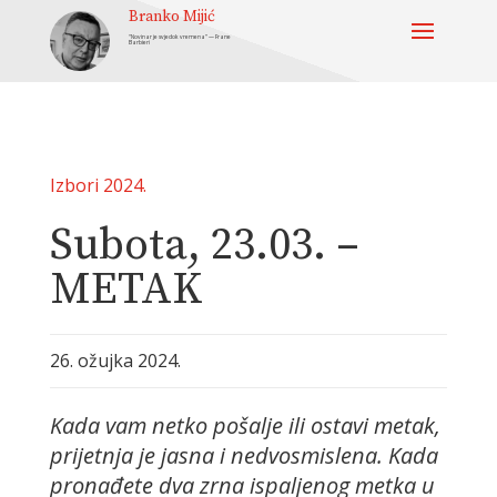
Branko Mijić
“Novinar je svjedok vremena” — Frane
Barbieri
Izbori 2024.
Subota, 23.03. –
METAK
26. ožujka 2024.
Kada vam netko pošalje ili ostavi metak,
prijetnja je jasna i nedvosmislena. Kada
pronađete dva zrna ispaljenog metka u