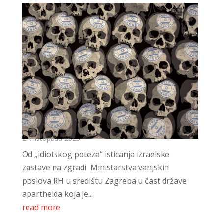
Četiri jahača apokalipse
27. listopada 2023.
Od „idiotskog poteza“ isticanja izraelske
zastave na zgradi Ministarstva vanjskih
poslova RH u središtu Zagreba u čast države
apartheida koja je...
read more