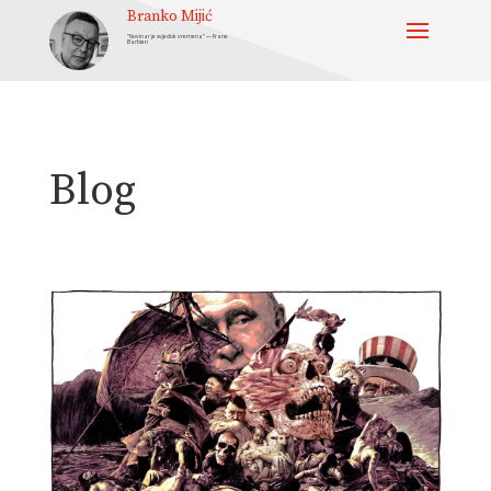
Branko Mijić
“Novinar je svjedok vremena” — Frane
Barbieri
Blog