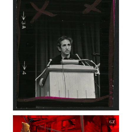
Hrabrost je zarazna
1. prosinca 2023.
Izgubimo li ovaj rat, sudit će nam kao ratnim
zločincima, u povjerenju je raportirao
zapovjednik američke avijacije general Curtis
LeMay svome...
read more