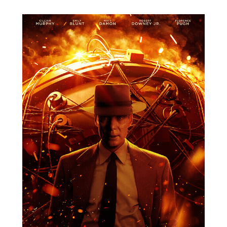
Oppenheimer nije suosjećajni špijun
3. kolovoza 2023.
Na Zapadu ništa novo: svaki američki film kojeg
prati početna reklamna fama remek-djela na
kraju se, baš kao i „Oppenheimer“
Christophera Nolana,...
read more