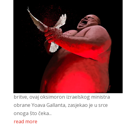
Do posljednjeg Palestinca
3. studenoga 2023.
Ratujemo protiv ljudskih životinja. Oštar poput
britve, ovaj oksimoron izraelskog ministra
obrane Yoava Gallanta, zasjekao je u srce
onoga što čeka...
read more