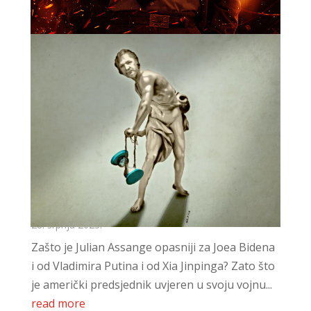
Oslobodite Assangea, odmah (2)
28. srpnja 2023.
Zašto je Julian Assange opasniji za Joea Bidena
i od Vladimira Putina i od Xia Jinpinga? Zato što
je američki predsjednik uvjeren u svoju vojnu...
read more