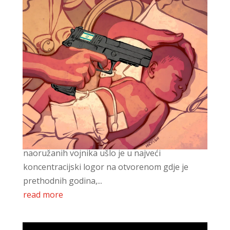
Gaza 18
20. studenoga 2023.
U četiri sata ujutro više od dvije tisuće do zuba
naoružanih vojnika ušlo je u najveći
koncentracijski logor na otvorenom gdje je
prethodnih godina,...
read more