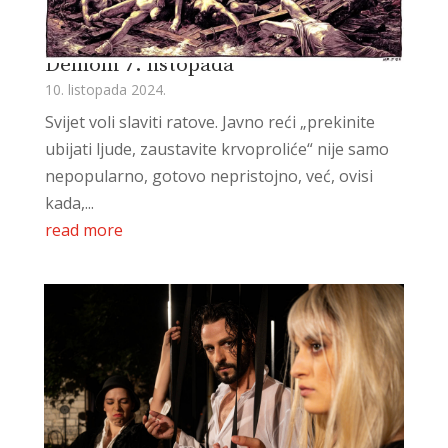
Demoni 7. listopada
10. listopada 2024.
Svijet voli slaviti ratove. Javno reći „prekinite
ubijati ljude, zaustavite krvoproliće“ nije samo
nepopularno, gotovo nepristojno, već, ovisi
kada,...
read more