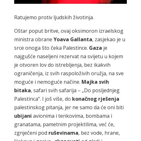
Ratujemo protiv ljudskih životinja.
Oštar poput britve, ovaj oksimoron izraelskog
ministra obrane
Yoava
Gallanta
, zasjekao je u
srce onoga što čeka Palestince.
Gaza
je
najgušće naseljeni rezervat na svijetu u kojem
je otvoren lov do istrebljenja, bez ikakvih
ograničenja, iz svih raspoloživih oružja, na sve
moguće i nemoguće načine.
Majka
svih
bitaka
, safari svih safarija – „Do posljednjeg
Palestinca“. I još više, do
konačnog
rješenja
palestinskog pitanja, jer ne samo da će oni biti
ubijani
avionima i tenkovima, bombama i
granatama, pametnim projektilima, već će,
zgnječeni pod
ruševinama
, bez vode, hrane,