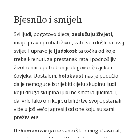
Bjesnilo i smijeh
Svi ljudi, pogotovo djeca,
zaslužuju
živjeti
,
imaju pravo probati život, zato su i došli na ovaj
svijet. I upravo je
ljudskost
ta točka od koje
treba krenuti, za prestanak rata i podnošljiv
život u miru potreban je dogovor čovjeka i
čovjeka. Uostalom,
holokaust
nas je podučio
da je nemoguće istrijebiti cijelu skupinu ljudi
koju druga skupina ljudi ne smatra ljudima. I,
da, vrlo lako oni koji su bili žrtve svoj opstanak
vide u još većoj agresiji od one koju su sami
preživjeli
!
Dehumanizacija
ne samo što omogućava rat,