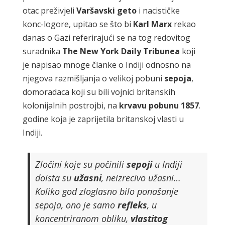
otac preživjeli
Varšavski
geto
i nacističke
konc-logore, upitao se što bi
Karl
Marx
rekao
danas o Gazi referirajući se na tog redovitog
suradnika
The
New
York
Daily
Tribunea
koji
je napisao mnoge članke o Indiji odnosno na
njegova razmišljanja o velikoj pobuni
sepoja
,
domoradaca koji su bili vojnici britanskih
kolonijalnih postrojbi, na
krvavu
pobunu
1857
.
godine koja je zaprijetila britanskoj vlasti u
Indiji.
Zločini koje su počinili
sepoji
u Indiji
doista su
užasni
, neizrecivo užasni…
Koliko god zloglasno bilo ponašanje
sepoja, ono je samo
refleks
, u
koncentriranom obliku,
vlastitog