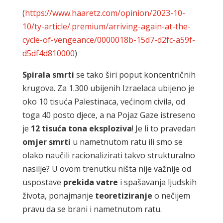
(
https://www.haaretz.com/opinion/2023-10-
10/ty-article/.premium/arriving-again-at-the-
cycle-of-vengeance/0000018b-15d7-d2fc-a59f-
d5df4d810000
)
Spirala
smrti
se tako širi poput koncentričnih
krugova. Za 1.300 ubijenih Izraelaca ubijeno je
oko 10 tisuća Palestinaca, većinom civila, od
toga 40 posto djece, a na Pojaz Gaze istreseno
je
12
tisuća
tona
eksploziva
! Je li to pravedan
omjer
smrti
u nametnutom ratu ili smo se
olako naučili racionalizirati takvo strukturalno
nasilje? U ovom trenutku ništa nije važnije od
uspostave
prekida
vatre
i spašavanja ljudskih
života, ponajmanje
teoretiziranje
o nečijem
pravu da se brani i nametnutom ratu.