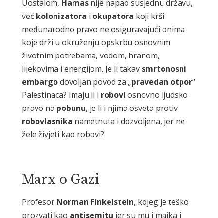
Uostalom,
Hamas
nije napao susjednu državu,
već
kolonizatora
i
okupatora
koji krši
međunarodno pravo ne osiguravajući onima
koje drži u okruženju opskrbu osnovnim
životnim potrebama, vodom, hranom,
lijekovima i energijom. Je li takav
smrtonosni
embargo
dovoljan povod za „
pravedan
otpor
“
Palestinaca? Imaju li i
robovi
osnovno ljudsko
pravo na
pobunu
, je li i njima osveta protiv
robovlasnika
nametnuta i dozvoljena, jer ne
žele živjeti kao robovi?
Marx o Gazi
Profesor
Norman
Finkelstein
, kojeg je teško
prozvati kao
antisemitu
jer su mu i majka i