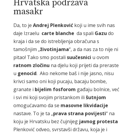
Hrvatska podržava
masakr
Da, to je
Andrej
Plenković
koji u ime svih nas
daje Izraelu
carte
blanche
da spali
Gazu
do
kraja i da se do istrebljenja obračuna s
tamošnjim „
životinjama
“, a da nas za to nije ni
pitao! Tako smo postali
suučesnici
u ovom
ratnom
zločinu
na djelu koji prijeti da preraste
u
genocid
. Ako nekome baš i nije jasno, nisu
krivci samo oni koji pucaju, bacaju bombe,
granate i
bijelim
fosforom
gađaju bolnice, već
i svi mi koji svojim pristankom ili
šutnjom
omogućavamo da se
masovne
likvidacije
nastave. To je ta „
prava
strana
povijesti
“ na
koju je Hrvatsku bez čujnijeg
javnog
protesta
Plenković odveo, svrstavši državu, koja je i