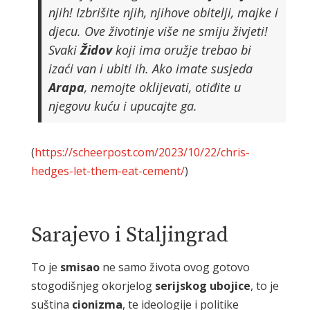
njih! Izbrišite njih, njihove obitelji, majke i
djecu. Ove životinje više ne smiju živjeti!
Svaki
Židov
koji ima oružje trebao bi
izaći van i ubiti ih. Ako imate susjeda
Arapa
, nemojte oklijevati, otiđite u
njegovu kuću i upucajte ga.
(
https://scheerpost.com/2023/10/22/chris-
hedges-let-them-eat-cement/
)
Sarajevo i Staljingrad
To je
smisao
ne samo života ovog gotovo
stogodišnjeg okorjelog
serijskog
ubojice
, to je
suština
cionizma
, te ideologije i politike