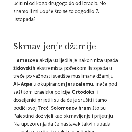
učiti ni od koga drugoga do od Izraela. No
znamo li mi uopće što se to dogodilo 7.
listopada?
Skrnavljenje džamije
Hamasova
akcija uslijedila je nakon niza upada
židovskih
ekstremista početkom listopada u
treće po važnosti svetište muslimana džamiju
Al
–
Aqsa
u okupiranom
Jeruzalemu
, inače pod
zaštitom izraelske policije.
Ortodoksi
i
doseljenici prijetili su da će je srušiti i tamo
podići svoj
Treći
Solomonov
hram
što su
Palestinci doživjeli kao skrnavljenje i prijetnju.
Na upozorenja da će nastavak takvih upada
izazvati reakciju
,
izraelske vlasti
nisu