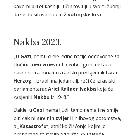
kako bi bili efikasniji i učinkovitiji u svojoj žudnji
da se do sitosti napiju
životinjske
krvi
.
Nakba 2023.
„U
Gazi
, domu cijele jedne nacije odgovorne za
zločine,
nema
nevinih
civila
“, grmi nekada
navodno racionalni izraelski predsjednik
Isaac
Herzog
. „Izrael ima jedan cilj, reći će izraelski
parlamentarac
Ariel
Kallner
:
Nakba
koja će
zasjeniti
Nakbu
iz 1948.“
Dakle, u
Gazi
nema ljudi, tamo nema i ne smije
biti čak ni
nevinih
zvijeri
i njihovog potomstva,
a „
Katastrofu
“, etničko čišćenje kojim je
protjerano sa svojih ognjišta
750
tisuća