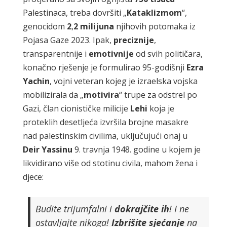
Palestinaca, treba dovršiti „
Kataklizmom
“,
genocidom
2
,
2
milijuna
njihovih potomaka iz
Pojasa Gaze 2023. Ipak,
preciznije
,
transparentnije i
emotivnije
od svih političara,
konačno rješenje je formulirao 95-godišnji
Ezra
Yachin
, vojni veteran kojeg je izraelska vojska
mobilizirala da „
motivira
“ trupe za odstrel po
Gazi, član cionističke milicije
Lehi
koja je
proteklih desetljeća izvršila brojne masakre
nad palestinskim civilima, uključujući onaj u
Deir
Yassinu
9. travnja 1948. godine u kojem je
likvidirano više od stotinu civila, mahom žena i
djece:
Budite trijumfalni i
dokrajčite
ih
! I ne
ostavljajte nikoga!
Izbrišite
sjećanje
na