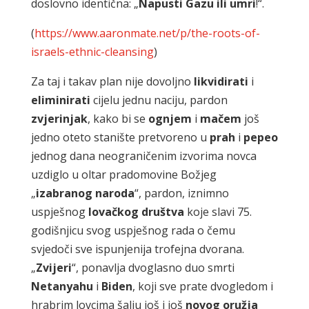
doslovno identična: „
Napusti
Gazu
ili
umri
!“.
(
https://www.aaronmate.net/p/the-roots-of-
israels-ethnic-cleansing
)
Za taj i takav plan nije dovoljno
likvidirati
i
eliminirati
cijelu jednu naciju, pardon
zvjerinjak
, kako bi se
ognjem
i
mačem
još
jedno oteto stanište pretvoreno u
prah
i
pepeo
jednog dana neograničenim izvorima novca
uzdiglo u oltar pradomovine Božjeg
„
izabranog
naroda
“, pardon, iznimno
uspješnog
lovačkog
društva
koje slavi 75.
godišnjicu svog uspješnog rada o čemu
svjedoči sve ispunjenija trofejna dvorana.
„
Zvijeri
“, ponavlja dvoglasno duo smrti
Netanyahu
i
Biden
, koji sve prate dvogledom i
hrabrim lovcima šalju još i još
novog
oružja