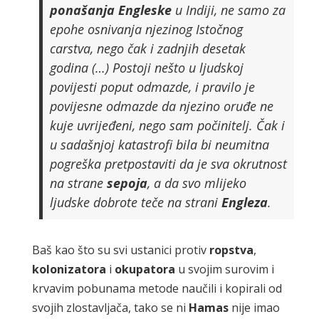
ponašanja
Engleske
u Indiji, ne samo za
epohe osnivanja njezinog Istočnog
carstva, nego čak i zadnjih desetak
godina (…) Postoji nešto u ljudskoj
povijesti poput odmazde, i pravilo je
povijesne odmazde da njezino oruđe ne
kuje uvrijeđeni, nego sam počinitelj. Čak i
u sadašnjoj katastrofi bila bi neumitna
pogreška pretpostaviti da je sva okrutnost
na strane
sepoja
, a da svo mlijeko
ljudske dobrote teče na strani
Engleza
.
Baš kao što su svi ustanici protiv
ropstva
,
kolonizatora
i
okupatora
u svojim surovim i
krvavim pobunama metode naučili i kopirali od
svojih zlostavljača, tako se ni
Hamas
nije imao