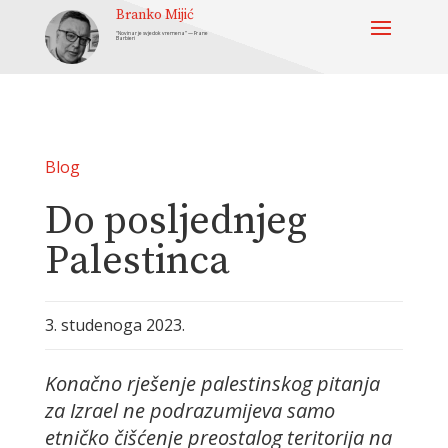
Branko Mijić
“Novinar je svjedok vremena” — Frane
Barbieri
Blog
Do posljednjeg
Palestinca
3. studenoga 2023.
Konačno rješenje palestinskog pitanja
za Izrael ne podrazumijeva samo
etničko čišćenje preostalog teritorija na