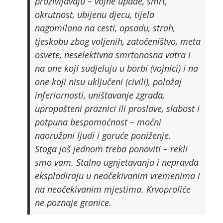
proživljavaju – vojne upade, smrt,
okrutnost, ubijenu djecu, tijela
nagomilana na cesti, opsadu, strah,
tjeskobu zbog voljenih, zatočeništvo, meta
osvete, neselektivna smrtonosna vatra i
na one koji sudjeluju u borbi (vojnici) i na
one koji nisu uključeni (civili), položaj
inferiornosti, uništavanje zgrada,
upropašteni praznici ili proslave, slabost i
potpuna bespomoćnost – moćni
naoružani ljudi i goruće poniženje.
Stoga još jednom treba ponoviti – rekli
smo vam. Stalno ugnjetavanja i nepravda
eksplodiraju u neočekivanim vremenima i
na neočekivanim mjestima. Krvoproliće
ne poznaje granice.