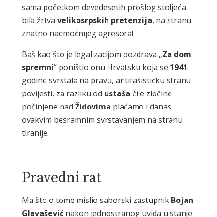
sama početkom devedesetih prošlog stoljeća
bila žrtva
velikosrpskih
pretenzija
, na stranu
znatno nadmoćnijeg agresora!
Baš kao što je legalizacijom pozdrava „
Za
dom
spremni
“ poništio onu Hrvatsku koja se
1941
.
godine svrstala na pravu, antifašističku stranu
povijesti, za razliku od
ustaša
čije zločine
počinjene nad
Židovima
plaćamo i danas
ovakvim besramnim svrstavanjem na stranu
tiranije.
Pravedni rat
Ma što o tome mislio saborski zastupnik
Bojan
Glavašević
nakon jednostranog uvida u stanje