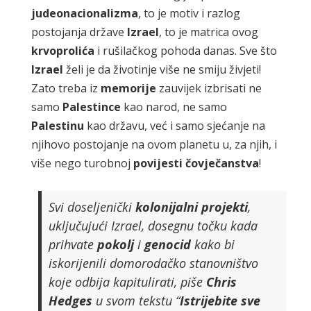
judeonacionalizma
, to je motiv i razlog
postojanja države
Izrael
, to je matrica ovog
krvoprolića
i rušilačkog pohoda danas. Sve što
Izrael
želi je da životinje više ne smiju živjeti!
Zato treba iz
memorije
zauvijek izbrisati ne
samo
Palestince
kao narod, ne samo
Palestinu
kao državu, već i samo sjećanje na
njihovo postojanje na ovom planetu u, za njih, i
više nego turobnoj
povijesti
čovječanstva
!
Svi doseljenički
kolonijalni
projekti
,
uključujući Izrael, dosegnu točku kada
prihvate
pokolj
i
genocid
kako bi
iskorijenili domorodačko stanovništvo
koje odbija kapitulirati, piše
Chris
Hedges
u svom tekstu “
Istrijebite
sve