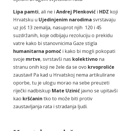
Lipa
pamti
, ali ne i
Andrej
Plenković
i
HDZ
koji
Hrvatsku u
Ujedinjenim
narodima
svrstavaju
uz još 13 zemalja, nasuprot njih 120 i 45
suzdržanih, koje odbijaju rezoluciju o prekidu
vatre kako bi stanovnicima Gaze stigla
humanitarna
pomoć
i kako bi mogli pokopati
svoje
mrtve
, svrstavši nas
kolektivno
na
stranu onih koji ne žele da se ovo
krvoproliće
zaustavi! Pa kad u Hrvatskoj nema artikulirane
oporbe, tu je ulogu morao na sebe preuzeti
riječki nadbiskup
Mate
Uzinić
javno se upitavši
kao
kršćanin
tko to može biti protiv
zaustavljanja rata i stradanja ljudi.