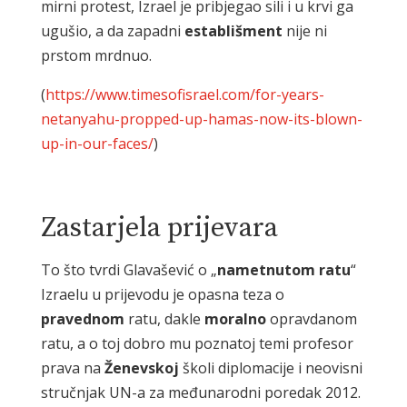
mirni protest, Izrael je pribjegao sili i u krvi ga
ugušio, a da zapadni
establišment
nije ni
prstom mrdnuo.
(
https://www.timesofisrael.com/for-years-
netanyahu-propped-up-hamas-now-its-blown-
up-in-our-faces/
)
Zastarjela prijevara
To što tvrdi Glavašević o „
nametnutom
ratu
“
Izraelu u prijevodu je opasna teza o
pravednom
ratu, dakle
moralno
opravdanom
ratu, a o toj dobro mu poznatoj temi profesor
prava na
Ženevskoj
školi diplomacije i neovisni
stručnjak UN-a za međunarodni poredak 2012.