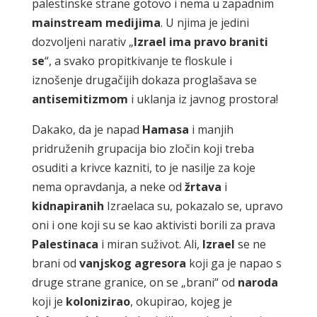
palestinske strane gotovo i nema u zapadnim
mainstream
medijima
. U njima je jedini
dozvoljeni narativ „
Izrael
ima
pravo
braniti
se
“, a svako propitkivanje te floskule i
iznošenje drugačijih dokaza proglašava se
antisemitizmom
i uklanja iz javnog prostora!
Dakako, da je napad
Hamasa
i manjih
pridruženih grupacija bio zločin koji treba
osuditi a krivce kazniti, to je nasilje za koje
nema opravdanja, a neke od
žrtava
i
kidnapiranih
Izraelaca su, pokazalo se, upravo
oni i one koji su se kao aktivisti borili za prava
Palestinaca
i miran suživot. Ali,
Izrael
se ne
brani od
vanjskog
agresora
koji ga je napao s
druge strane granice, on se „brani“ od
naroda
koji je
kolonizirao
, okupirao, kojeg je