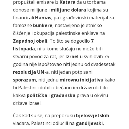
propuštali emisare iz
Katara
da u torbama
donose milijune i
milijune
dolara
kojima su
financirali
Hamas
, pa i građevinski materijal za
famozne
bunkere
, nastavljeno je etničko
čišćenje i okupacija palestinske enklave na
Zapadnoj
obali
. To što se dogodilo
7
.
listopada
, ni u kome slučaju ne može biti
stvarni povod za rat, jer
Izrael
u svih ovih 75
godina nije ispoštovao niti jednu od dvadesetak
rezolucija
UN
-a, niti jedan potpisani
sporazum
, niti jednu
mirovnu
inicijativu
kako
bi Palestinci dobili obećanu im državu ili bilo
kakva
politička
i
građanska
prava u okviru
države Izrael.
Čak kad su se, na preporuku
bjelosvjetskih
vladara, Palestinci odlučili na
gandijevski
,