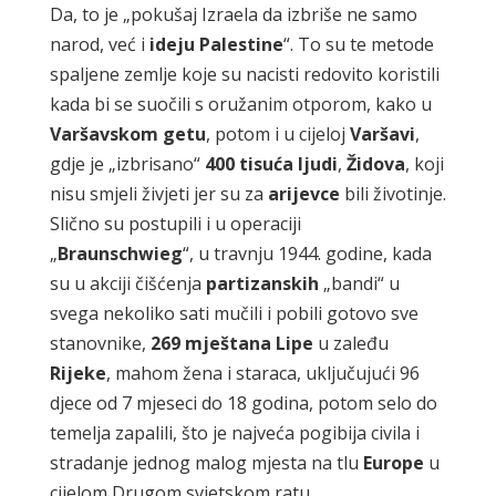
Da, to je „pokušaj Izraela da izbriše ne samo
narod, već i
ideju
Palestine
“. To su te metode
spaljene zemlje koje su nacisti redovito koristili
kada bi se suočili s oružanim otporom, kako u
Varšavskom
getu
, potom i u cijeloj
Varšavi
,
gdje je „izbrisano“
400
tisuća
ljudi
,
Židova
, koji
nisu smjeli živjeti jer su za
arijevce
bili životinje.
Slično su postupili i u operaciji
„
Braunschwieg
“, u travnju 1944. godine, kada
su u akciji čišćenja
partizanskih
„bandi“ u
svega nekoliko sati mučili i pobili gotovo sve
stanovnike,
269
mještana
Lipe
u zaleđu
Rijeke
, mahom žena i staraca, uključujući 96
djece od 7 mjeseci do 18 godina, potom selo do
temelja zapalili, što je najveća pogibija civila i
stradanje jednog malog mjesta na tlu
Europe
u
cijelom Drugom svjetskom ratu.