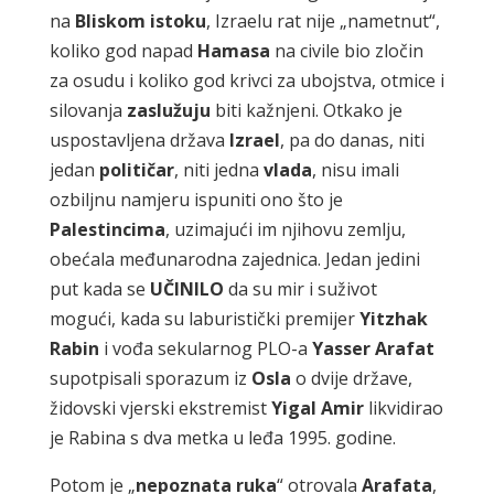
na
Bliskom
istoku
, Izraelu rat nije „nametnut“,
koliko god napad
Hamasa
na civile bio zločin
za osudu i koliko god krivci za ubojstva, otmice i
silovanja
zaslužuju
biti kažnjeni. Otkako je
uspostavljena država
Izrael
, pa do danas, niti
jedan
političar
, niti jedna
vlada
, nisu imali
ozbiljnu namjeru ispuniti ono što je
Palestincima
, uzimajući im njihovu zemlju,
obećala međunarodna zajednica. Jedan jedini
put kada se
UČINILO
da su mir i suživot
mogući, kada su laburistički premijer
Yitzhak
Rabin
i vođa sekularnog PLO-a
Yasser
Arafat
supotpisali sporazum iz
Osla
o dvije države,
židovski vjerski ekstremist
Yigal
Amir
likvidirao
je Rabina s dva metka u leđa 1995. godine.
Potom je „
nepoznata
ruka
“ otrovala
Arafata
,