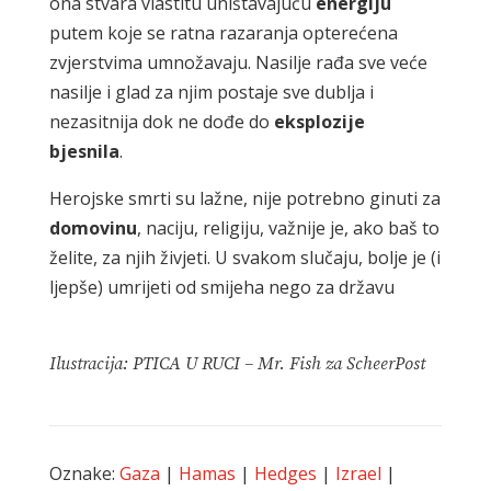
ona stvara vlastitu uništavajuću
energiju
putem koje se ratna razaranja opterećena
zvjerstvima umnožavaju. Nasilje rađa sve veće
nasilje i glad za njim postaje sve dublja i
nezasitnija dok ne dođe do
eksplozije
bjesnila
.
Herojske smrti su lažne, nije potrebno ginuti za
domovinu
, naciju, religiju, važnije je, ako baš to
želite, za njih živjeti. U svakom slučaju, bolje je (i
ljepše) umrijeti od smijeha nego za državu
Ilustracija: PTICA U RUCI – Mr. Fish za ScheerPost
Oznake:
Gaza
|
Hamas
|
Hedges
|
Izrael
|