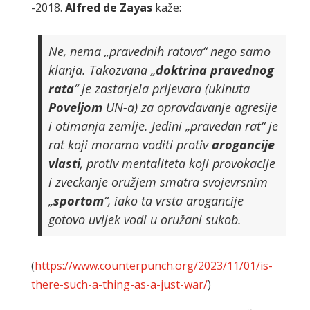
-2018.
Alfred
de
Zayas
kaže:
Ne, nema „pravednih ratova“ nego samo
klanja. Takozvana „
doktrina
pravednog
rata
“ je zastarjela prijevara (ukinuta
Poveljom
UN-a) za opravdavanje agresije
i otimanja zemlje. Jedini „pravedan rat“ je
rat koji moramo voditi protiv
arogancije
vlasti
, protiv mentaliteta koji provokacije
i zveckanje oružjem smatra svojevrsnim
„
sportom
“, iako ta vrsta arogancije
gotovo uvijek vodi u oružani sukob.
(
https://www.counterpunch.org/2023/11/01/is-
there-such-a-thing-as-a-just-war/
)