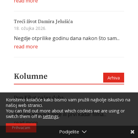
read more
Treći život Damira Jelušića
18. ožujka 2026.
Negdje otprilike godinu dana nakon što sam...
read more
Kolumne
Arhiva
Don Kihot našeg doba
Koristimo kolačiće kako bismo vam pružili najbolje iskustvo na
29. rujna 2025.
našoj web stranici.
You can find out more about which cookies we are using or
Čim me korice knjige ili prvi kadar filma...
switch them off in
settings
.
read more
Prihvaćam