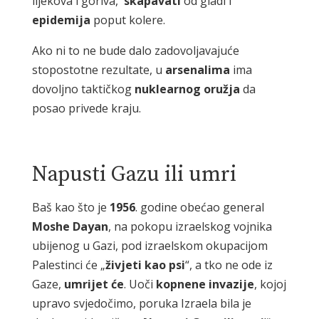
lijekova i goriva,
skapavati
od gladi i
epidemija
poput kolere.
Ako ni to ne bude dalo zadovoljavajuće
stopostotne rezultate, u
arsenalima
ima
dovoljno taktičkog
nuklearnog
oružja
da
posao privede kraju.
Napusti Gazu ili umri
Baš kao što je
1956
. godine obećao general
Moshe
Dayan
, na pokopu izraelskog vojnika
ubijenog u Gazi, pod izraelskom okupacijom
Palestinci će „
živjeti
kao
psi
“, a tko ne ode iz
Gaze,
umrijet
će
. Uoči
kopnene
invazije
, kojoj
upravo svjedočimo, poruka Izraela bila je