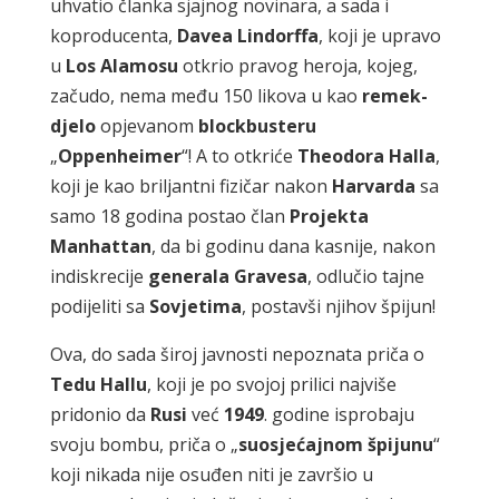
uhvatio članka sjajnog novinara, a sada i
koproducenta,
Davea
Lindorffa
, koji je upravo
u
Los
Alamosu
otkrio pravog heroja, kojeg,
začudo, nema među 150 likova u kao
remek-
djelo
opjevanom
blockbusteru
„
Oppenheimer
“! A to otkriće
Theodora
Halla
,
koji je kao briljantni fizičar nakon
Harvarda
sa
samo 18 godina postao član
Projekta
Manhattan
, da bi godinu dana kasnije, nakon
indiskrecije
generala
Gravesa
, odlučio tajne
podijeliti sa
Sovjetima
, postavši njihov špijun!
Ova, do sada široj javnosti nepoznata priča o
Tedu
Hallu
, koji je po svojoj prilici najviše
pridonio da
Rusi
već
1949
. godine isprobaju
svoju bombu, priča o „
suosjećajnom
špijunu
“
koji nikada nije osuđen niti je završio u