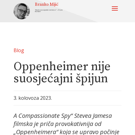
Branko Mijić
“Novinar je svjedok vremena” — Frane
Barbieri
Blog
Oppenheimer nije
suosjećajni špijun
3. kolovoza 2023.
A Compassionate Spy“ Stevea Jamesa
filmska je priča provokativnija od
„Oppenheimera“ koja se upravo počinje