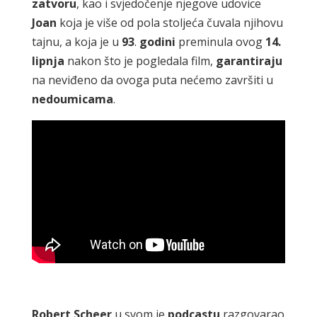
zatvoru
, kao i svjedočenje njegove udovice
Joan
koja je više od pola stoljeća čuvala njihovu
tajnu, a koja je u
93
.
godini
preminula ovog
14.
lipnja
nakon što je pogledala film,
garantiraju
na neviđeno da ovoga puta nećemo završiti u
nedoumicama
.
Robert
Scheer
u svom je
podcastu
razgovarao