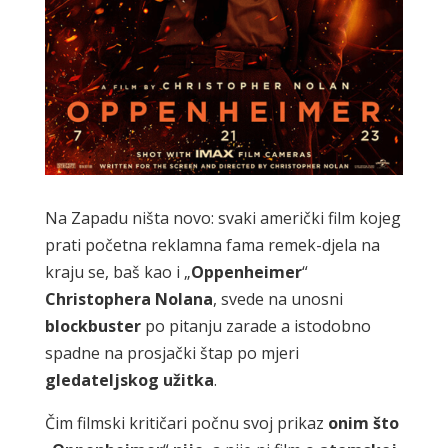
Na Zapadu ništa novo: svaki američki film kojeg
prati početna reklamna fama remek-djela na
kraju se, baš kao i „
Oppenheimer
“
Christophera
Nolana
, svede na unosni
blockbuster
po pitanju zarade a istodobno
spadne na prosjački štap po mjeri
gledateljskog
užitka
.
Čim filmski kritičari počnu svoj prikaz
onim
što