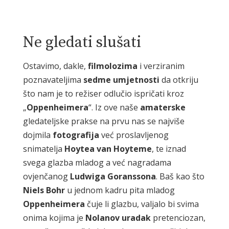
Ne gledati slušati
Ostavimo, dakle,
filmolozima
i verziranim
poznavateljima
sedme
umjetnosti
da otkriju
što nam je to režiser odlučio ispričati kroz
„
Oppenheimera
“. Iz ove naše
amaterske
gledateljske prakse na prvu nas se najviše
dojmila
fotografija
već proslavljenog
snimatelja
Hoytea
van
Hoyteme
, te iznad
svega glazba mladog a već nagradama
ovjenčanog
Ludwiga
Goranssona
. Baš kao što
Niels
Bohr
u jednom kadru pita mladog
Oppenheimera
čuje li glazbu, valjalo bi svima
onima kojima je
Nolanov
uradak
pretenciozan,