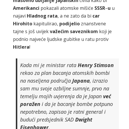
masovno
ubijanje
japanskih
civila kako bi
Amerikanci
pokazali atomske mišiće
SSSR
–
u
u
najavi
Hladnog
rata
, a ne zato da bi
car
Hirohito
kapitulirao,
podijelio
znanstvene
tajne s još uvijek
važećim
saveznikom
koji je
podnio najveće ljudske gubitke u ratu protiv
Hitlera
!
Kada mi je ministar rata
Henry
Stimson
rekao za plan bacanja atomskih bombi
na naseljena područja
Japana
, izrazio
sam mu svoje ozbiljne sumnje, prvo na
temelju mojih uvjerenja da je Japan
već
poražen
i da je bacanje bombe potpuno
nepotrebno, zapisao je ratni general i
budući predsjednik SAD
Dwight
Eisenhower
.