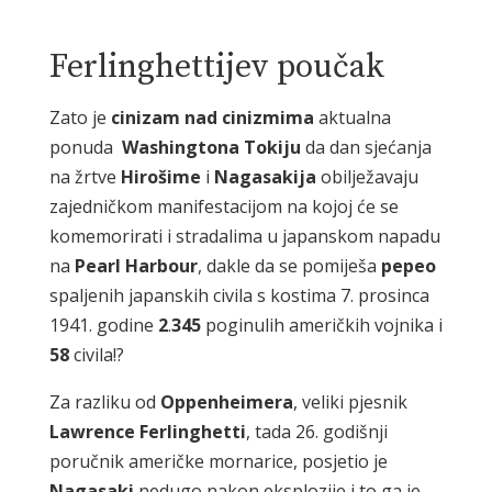
Ferlinghettijev poučak
Zato je
cinizam
nad
cinizmima
aktualna
ponuda
Washingtona
Tokiju
da dan sjećanja
na žrtve
Hirošime
i
Nagasakija
obilježavaju
zajedničkom manifestacijom na kojoj će se
komemorirati i stradalima u japanskom napadu
na
Pearl
Harbour
, dakle da se pomiješa
pepeo
spaljenih japanskih civila s kostima 7. prosinca
1941. godine
2
.
345
poginulih američkih vojnika i
58
civila!?
Za razliku od
Oppenheimera
, veliki pjesnik
Lawrence
Ferlinghetti
, tada 26. godišnji
poručnik američke mornarice, posjetio je
Nagasaki
nedugo nakon eksplozije i to ga je