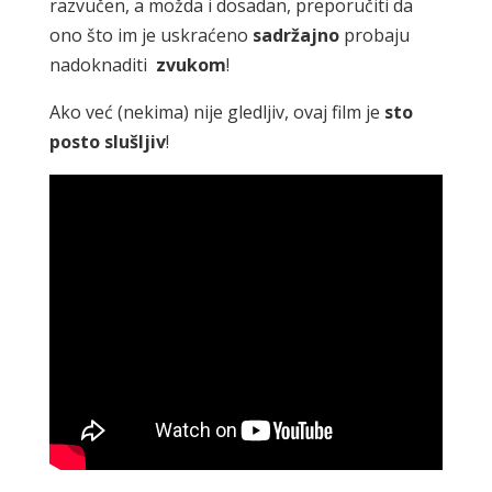
razvučen, a možda i dosadan, preporučiti da
ono što im je uskraćeno
sadržajno
probaju
nadoknaditi
zvukom
!
Ako već (nekima) nije gledljiv, ovaj film je
sto
posto
slušljiv
!