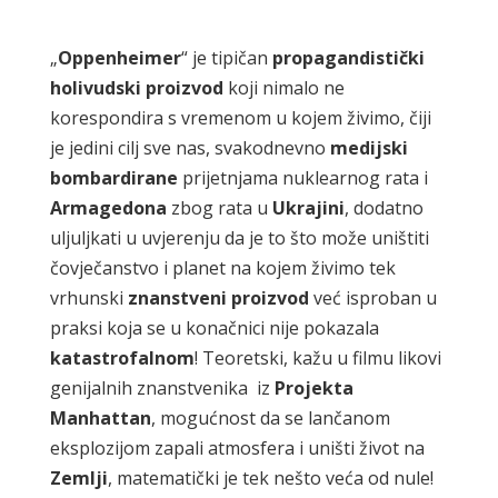
„
Oppenheimer
“ je tipičan
propagandistički
holivudski
proizvod
koji nimalo ne
korespondira s vremenom u kojem živimo, čiji
je jedini cilj sve nas, svakodnevno
medijski
bombardirane
prijetnjama nuklearnog rata i
Armagedona
zbog rata u
Ukrajini
, dodatno
uljuljkati u uvjerenju da je to što može uništiti
čovječanstvo i planet na kojem živimo tek
vrhunski
znanstveni
proizvod
već isproban u
praksi koja se u konačnici nije pokazala
katastrofalnom
! Teoretski, kažu u filmu likovi
genijalnih znanstvenika iz
Projekta
Manhattan
, mogućnost da se lančanom
eksplozijom zapali atmosfera i uništi život na
Zemlji
, matematički je tek nešto veća od nule!