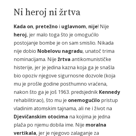
Ni heroj ni žrtva
Kada
on
,
pretežno
i
uglavnom
,
nije
! Nije
heroj
, jer malo toga što je omogućilo
postojanje bombe je on sam smislio. Nikada
nije dobio
Nobelovu
nagradu
, unatoč trima
nominacijama. Nije
žrtva
antikomunističke
histerije, jer je jedina kazna koja ga je snašla
bio opoziv njegove sigurnosne dozvole (koja
mu je prošle godine posthumno vraćena,
nakon što ga je još 1963. predsjednik
Kennedy
rehabilitirao), što mu je
onemogućilo
pristup
vladinim atomskim tajnama, ali ne i život na
Djevičanskim
otocima
na kojima je jedna
plaža po njemu dobila ime. Nije
moralna
vertikala
, jer je njegovo zalaganje za