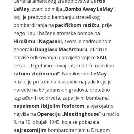
General američkog zrakoplovstva
Curtis
LeMay
, zvani od milja „
Bombs
Away
LeMay
“,
koji je predvodio kampanju strateškog
bombardiranja na
pacifičkom
ratištu
, prije
nego li su i bačene atomske bombe na
Hirošimu
i
Nagasaki
, svom je nadređenom
generalu
Douglasu
MacArthuru
, oficiru s
najviše odlikovanja u povijesti vojske
SAD
,
rekao: „Izgubimo li ovaj rat, sudit će nam kao
ratnim
zločincima
!“. Nemilosrdni
LeMay
mislio je pri tom na masovne napade koje je
naredio na 67 japanskih gradova, pretežno
izgrađenih od drveta, zapaljivim bombama,
napalmom
i
bijelim
fosforom
, a vjerojatno
najviše na
Operaciju
„
Meetinghouse
“ u noći s
9. na 10. ožujak 1945. koja se pokazala
najrazornijim
bombardiranjem u Drugom