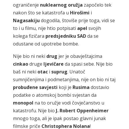
ograničenje
nuklearnog
oružja
započelo tek
nakon što se katastrofa u
Hirošimi
i
Nagasakiju
dogodila, štoviše prije toga, vidi se
to i u filmu, nije htio potpisati
apel
svojih
kolega fizičara
predsjedniku
SAD
da se
odustane od upotrebe bombe.
Nije bio ni neki
drug
jer je obavještajcima
cinkao
druge
ljevičare
da spasi sebe. Nije bio
baš ni neki
otac
i
suprug
. Unatoč
sumnjičenjima i podmetanjima, nije on bio ni taj
probuđene
savjesti
koji je
Rusima
dostavio
podatke o atomskoj bombi svjestan da
monopol
na to oružje vodi čovječanstvo u
katastrofu. Nije bio
J.
Robert
Oppenheimer
mnogo toga, ali je ipak postao glavni junak
filmske priče
Christophera
Nolana
!