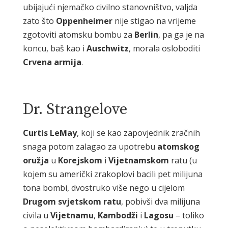
ubijajući njemačko civilno stanovništvo, valjda
zato što
Oppenheimer
nije stigao na vrijeme
zgotoviti atomsku bombu za
Berlin
, pa ga je na
koncu, baš kao i
Auschwitz
, morala osloboditi
Crvena
armija
.
Dr. Strangelove
Curtis
LeMay
, koji se kao zapovjednik zračnih
snaga potom zalagao za upotrebu
atomskog
oružja
u
Korejskom
i
Vijetnamskom
ratu (u
kojem su američki zrakoplovi bacili pet milijuna
tona bombi, dvostruko više nego u cijelom
Drugom
svjetskom
ratu
, pobivši dva milijuna
civila u
Vijetnamu
,
Kambodži
i
Lagosu
– toliko