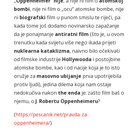
„
Oppenheimer
“
nije
, a nije ni film o
atomskoj
bombi
, nije ni film o „ocu“ atomske bombe, nije
ni
biografski
film u punom smislu te riječi, pa
kada tome još dodamo novinarsko zapažanje
da je ponajmanje
antiratni
film
(što je, u ovom
trenutku kada svijetu više nego ikada prijeti
nuklearna
kataklizma
, naivno bilo očekivati
od filmske industrije
Hollywooda
i postojbine
atomske bombe, kao i od nacije koja je to isto
oružje za
masovno
ubijanje
prva upotrijebila
protiv ljudi), jedina dilema koja nam ostaje
nedokučiva nakon
the
enda
je: zašto film baš o
njemu, o
J
.
Robertu
Oppenheimeru
?
(
https://pescanik.net/pravda-za-
oppenheimera/
)