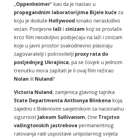
„
Oppenheimer
“ kao da je nastao u
propagandnim
laboratorijima
Bijele
kuće
za
koju je doduše
Hollywood
ionako neraskidivo
vezan. Povijesne
laži
i
cinizam
koji se provlače
kroz film neodoljivo podsjećaju na laži i cinizam
koje u javni prostor svakodnevno plasiraju
zagovaratelji i pokrovitelji
proxy
rata
do
posljednjeg
Ukrajinca
, pa se čovjek u jednom
trenutku mora zapitati je li ovaj film režirao
Nolan
ili
Nuland
?
Victoria
Nuland
, zamjenica glavnog tajnika
State
Departmenta
Anthonya
Blinkena
koja,
zajedno s Bidenovim savjetnikom za nacionalnu
sigurnost
Jakeom
Sullivanom
, čine
Trojstvo
vašingtonskih
jastrebova
permanentnog
ratovanja radi uspostave unipolarnog svijeta