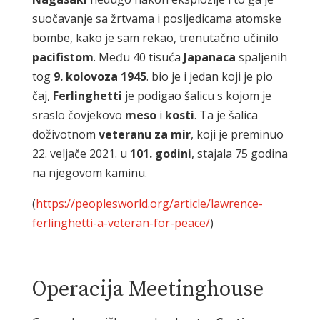
suočavanje sa žrtvama i posljedicama atomske
bombe, kako je sam rekao, trenutačno učinilo
pacifistom
. Među 40 tisuća
Japanaca
spaljenih
tog
9. kolovoza 1945
. bio je i jedan koji je pio
čaj,
Ferlinghetti
je podigao šalicu s kojom je
sraslo čovjekovo
meso
i
kosti
. Ta je šalica
doživotnom
veteranu
za
mir
, koji je preminuo
22. veljače 2021. u
101. godini
, stajala 75 godina
na njegovom kaminu.
(
https://peoplesworld.org/article/lawrence-
ferlinghetti-a-veteran-for-peace/
)
Operacija Meetinghouse