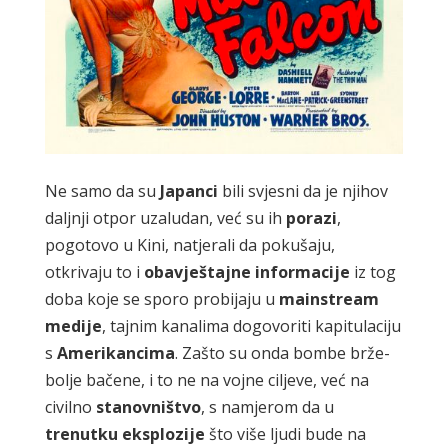
Ne samo da su
Japanci
bili svjesni da je njihov
daljnji otpor uzaludan, već su ih
porazi
,
pogotovo u Kini, natjerali da pokušaju,
otkrivaju to i
obavještajne
informacije
iz tog
doba koje se sporo probijaju u
mainstream
medije
, tajnim kanalima dogovoriti kapitulaciju
s
Amerikancima
. Zašto su onda bombe brže-
bolje bačene, i to ne na vojne ciljeve, već na
civilno
stanovništvo
, s namjerom da u
trenutku
eksplozije
što više ljudi bude na