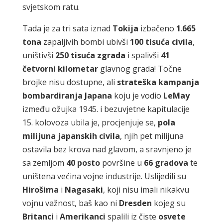
svjetskom ratu.
Tada je za tri sata iznad
Tokija
izbačeno
1
.
665
tona
zapaljivih bombi ubivši
100
tisuća
civila
,
uništivši
250
tisuća
zgrada
i spalivši
41
četvorni kilometar
glavnog grada! Točne
brojke nisu dostupne, ali
strateška
kampanja
bombardiranja
Japana
koju je vodio
LeMay
između ožujka 1945. i bezuvjetne kapitulacije
15. kolovoza ubila je, procjenjuje se,
pola
milijuna japanskih
civila
, njih pet milijuna
ostavila bez krova nad glavom, a sravnjeno je
sa zemljom
40
posto
površine u
66
gradova
te
uništena većina vojne industrije. Uslijedili su
Hirošima
i
Nagasaki
, koji nisu imali nikakvu
vojnu važnost, baš kao ni
Dresden
kojeg su
Britanci
i
Amerikanci
spalili iz čiste
osvete