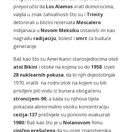
preporučio da
Los
Alamos
vrati domorocima,
valjda u znak zahvalnosti što su i
Trinity
detonirali u blizini rezervata
Mescalero
indijanaca u
Novom
Meksiku
ostavivši im kao
nagradu
radijaciju
, bolest i
smrt
za buduće
generacije.
Baš kao što su Amerikanci starosjediocima oteli
atol
Bikini
i otoke na kojima su do
1958
. izveli
28
nuklearnih
pokusa
, da bi njih dvjestotinjak
1970. vratili na rodni otok na kojem su bili
prisiljeni piti vodu iz bunara obogaćenu
stroncijem-90
, a kada su njihova tijela
pokazala abnormalno visoku koncentraciju
cezija-137
preživjele su ponovno evakuirali
1980
.! Baš kao što je u
Nolanovom
filmu
cinično
prešućeno
da su osim znanstvenika,