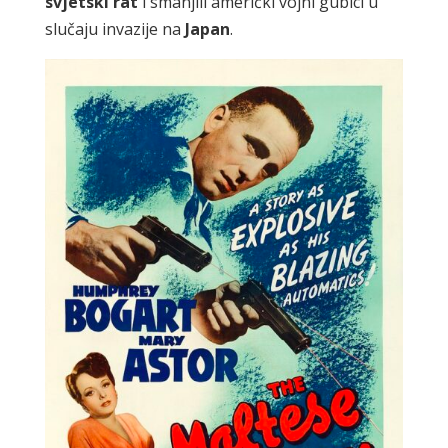
svjetski
rat
i smanjili američki vojni gubici u
slučaju invazije na
Japan
.