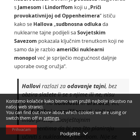
s
Jamesom
i
Lindorffom
koji u „
Priči
provokativnijoj
od
Oppenheimera
“ ističu
kako se
Hallova
„
sudbnosna
odluka
da
nuklearne tajne podijeli sa
Sovjetskim
Savezom
pokazala ključnim trenutkom koji ne
samo da je razbio
američki
nuklearni
monopol
već je spriječio mogućnost daljnje
uporabe ovog oružja“.
Hallovi
razlozi za
odavanje
tajni
, bez
obzira slažete li se s njime ili ne, nisu
Koristimo kolačiće kako bismo vam pružili najbolje iskustvo na
temeljeni na
naivnosti
ili
drskosti
, već
našoj web stranici.
na
dubokoj
promišljenosti
. Hall nije
You can find out more about which cookies we are using or
switch them off in
settings
.
imao pristup obavještajnim
dokumentima da bi zna što planiraju
Prihvaćam
učiniti s nuklearnom bombom. Nije se