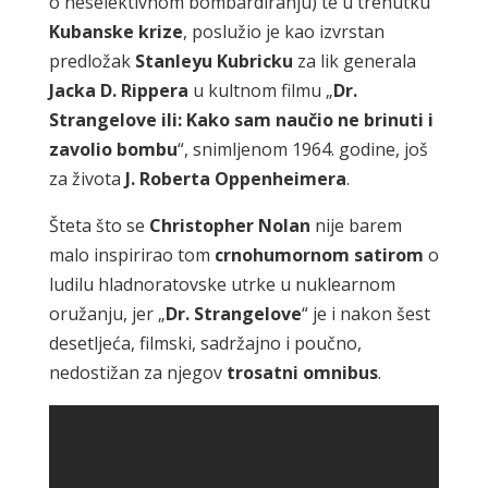
o neselektivnom bombardiranju) te u trenutku
Kubanske
krize
, poslužio je kao izvrstan
predložak
Stanleyu
Kubricku
za lik generala
Jacka
D.
Rippera
u kultnom filmu „
Dr.
Strangelove ili: Kako sam naučio ne
brinuti
i
zavolio
bombu
“, snimljenom 1964. godine, još
za života
J.
Roberta
Oppenheimera
.
Šteta što se
Christopher
Nolan
nije barem
malo inspirirao tom
crnohumornom
satirom
o
ludilu hladnoratovske utrke u nuklearnom
oružanju, jer „
Dr. Strangelove
“ je i nakon šest
desetljeća, filmski, sadržajno i poučno,
nedostižan za njegov
trosatni
omnibus
.