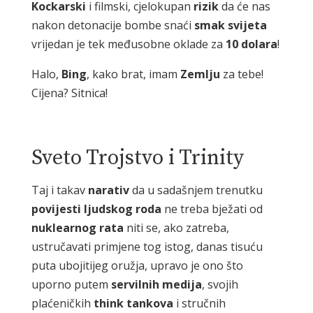
Kockarski
i filmski, cjelokupan
rizik
da će nas
nakon detonacije bombe snaći
smak
svijeta
vrijedan je tek međusobne oklade za
10
dolara
!
Halo,
Bing
, kako brat, imam
Zemlju
za tebe!
Cijena? Sitnica!
Sveto Trojstvo i Trinity
Taj i takav
narativ
da u sadašnjem trenutku
povijesti
ljudskog
roda
ne treba bježati od
nuklearnog
rata
niti se, ako zatreba,
ustručavati primjene tog istog, danas tisuću
puta ubojitijeg oružja, upravo je ono što
uporno putem
servilnih
medija
, svojih
plaćeničkih
think
tankova
i stručnih