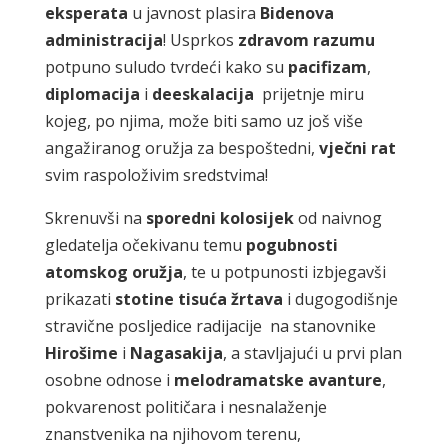
eksperata
u javnost plasira
Bidenova
administracija
! Usprkos
zdravom
razumu
potpuno suludo tvrdeći kako su
pacifizam
,
diplomacija
i
deeskalacija
prijetnje miru
kojeg, po njima, može biti samo uz još više
angažiranog oružja za bespoštedni,
vječni
rat
svim raspoloživim sredstvima!
Skrenuvši na
sporedni
kolosijek
od naivnog
gledatelja očekivanu temu
pogubnosti
atomskog
oružja
, te u potpunosti izbjegavši
prikazati
stotine
tisuća
žrtava
i dugogodišnje
stravične posljedice radijacije na stanovnike
Hirošime
i
Nagasakija
, a stavljajući u prvi plan
osobne odnose i
melodramatske
avanture
,
pokvarenost političara i nesnalaženje
znanstvenika na njihovom terenu,