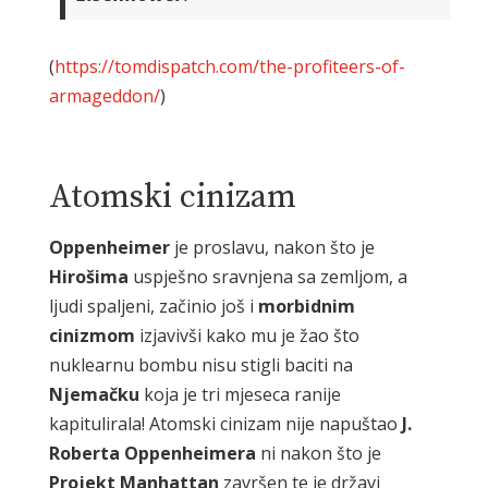
(
https://tomdispatch.com/the-profiteers-of-
armageddon/
)
Atomski cinizam
Oppenheimer
je proslavu, nakon što je
Hirošima
uspješno sravnjena sa zemljom, a
ljudi spaljeni, začinio još i
morbidnim
cinizmom
izjavivši kako mu je žao što
nuklearnu bombu nisu stigli baciti na
Njemačku
koja je tri mjeseca ranije
kapitulirala! Atomski cinizam nije napuštao
J.
Roberta
Oppenheimera
ni nakon što je
Projekt
Manhattan
završen te je državi