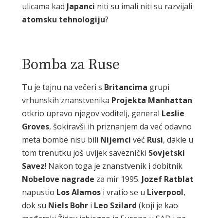
ulicama kad
Japanci
niti su imali niti su razvijali
atomsku
tehnologiju
?
Bomba za Ruse
Tu je tajnu na večeri s
Britancima
grupi
vrhunskih znanstvenika
Projekta
Manhattan
otkrio upravo njegov voditelj, general
Leslie
Groves
, šokiravši ih priznanjem da već odavno
meta bombe nisu bili
Nijemci
već
Rusi
, dakle u
tom trenutku još uvijek saveznički
Sovjetski
Savez
! Nakon toga je znanstvenik i dobitnik
Nobelove
nagrade
za mir 1995.
Jozef
Ratblat
napustio
Los
Alamos
i vratio se u
Liverpool
,
dok su
Niels
Bohr
i
Leo
Szilard
(koji je kao