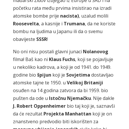
mađarski Židov izbjegao iz Europe u SAD i na
početku rata među prvima insistirao na izradi
atomske bombe prije
nacista)
, uzalud molili
Roosevelta
, a kasnije i
Trumana
, da ne koriste
bombu na ljudima u Japanu ili da o svemu
obavijeste
SSSR
!
No oni nisu postali glavni junaci
Nolanovog
filma! Baš kao ni
Klaus
Fuchs
, koji se pojavljuje
u nekoliko kadrova, a koji je od 1941. do 1949.
godine bio
špijun
koji je
Sovjetima
dostavljao
atomske tajne te 1950. u
Velikoj
Britaniji
osuđen na 14 godina zatvora da bi 1959. bio
pušten da ode u
Istočnu
Njemačku
. Nije dakle
J.
Robert
Oppenheimer
bio taj koji je, saznavši
da će rezultat
Projekta
Manhattan
koji je on
znanstveno predvodio biti iskorišten za