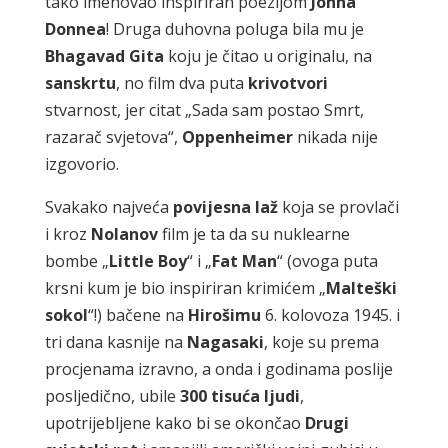
tako imenovao inspiriran poezijom
Johna
Donnea
! Druga duhovna poluga bila mu je
Bhagavad
Gita
koju je čitao u originalu, na
sanskrtu
, no film dva puta
krivotvori
stvarnost, jer citat „Sada sam postao Smrt,
razarač svjetova“,
Oppenheimer
nikada nije
izgovorio.
Svakako najveća
povijesna
laž
koja se provlači
i kroz
Nolanov
film je ta da su nuklearne
bombe „
Little
Boy
“ i „
Fat
Man
“ (ovoga puta
krsni kum je bio inspiriran krimićem „
Malteški
sokol
“!) bačene na
Hirošimu
6. kolovoza 1945. i
tri dana kasnije na
Nagasaki
, koje su prema
procjenama izravno, a onda i godinama poslije
posljedično, ubile
300 tisuća ljudi
,
upotrijebljene kako bi se okončao
Drugi