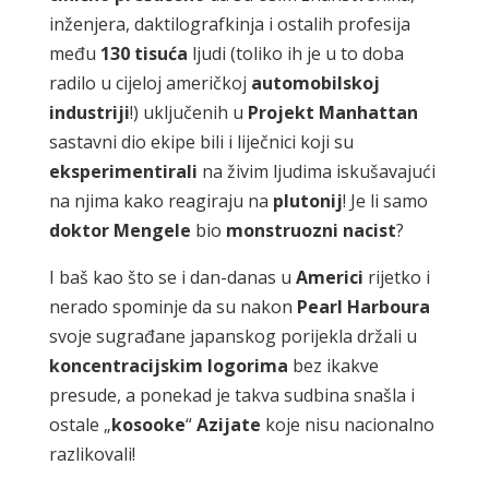
inženjera, daktilografkinja i ostalih profesija
među
130
tisuća
ljudi (toliko ih je u to doba
radilo u cijeloj američkoj
automobilskoj
industriji
!) uključenih u
Projekt
Manhattan
sastavni dio ekipe bili i liječnici koji su
eksperimentirali
na živim ljudima iskušavajući
na njima kako reagiraju na
plutonij
! Je li samo
doktor
Mengele
bio
monstruozni
nacist
?
I baš kao što se i dan-danas u
Americi
rijetko i
nerado spominje da su nakon
Pearl
Harboura
svoje sugrađane japanskog porijekla držali u
koncentracijskim
logorima
bez ikakve
presude, a ponekad je takva sudbina snašla i
ostale „
kosooke
“
Azijate
koje nisu nacionalno
razlikovali!