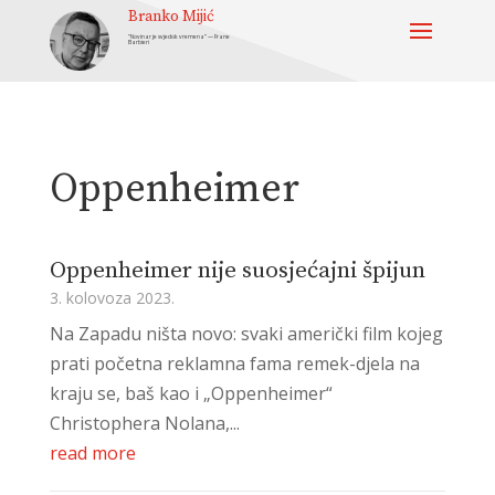
Branko Mijić
“Novinar je svjedok vremena” — Frane
Barbieri
Oppenheimer
Oppenheimer nije suosjećajni špijun
3. kolovoza 2023.
Na Zapadu ništa novo: svaki američki film kojeg
prati početna reklamna fama remek-djela na
kraju se, baš kao i „Oppenheimer“
Christophera Nolana,...
read more