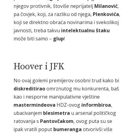
njegov protivnik, štoviše neprijatelj
Milanović
,
pa čovjek, koji, za razliku od njega,
Plenkovića
,
koji se direktno obraća novinarima i svekolikoj
javnosti, treba takvu
intelektualnu
štaku
može biti samo –
glup
!
Hoover i JFK
No ovaj golemi premijerov osobni trud kako bi
diskreditirao
omrznutog mu konkurenta, baš
kao i nesporne manipulativne vještine
mastermindeova
HDZ-ovog
informbiroa
,
ubacivanjem
blesimetra
u arsenal političkog
ratovanja s
Pantovčakom
, ovog puta su se
ipak vratili poput
bumeranga
otvorivši više