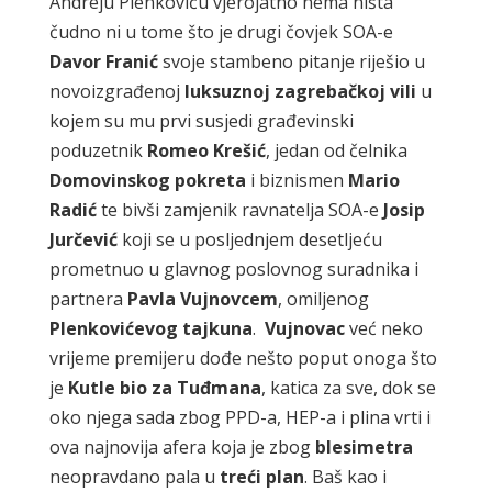
Andreju Plenkoviću vjerojatno nema ništa
čudno ni u tome što je drugi čovjek SOA-e
Davor Franić
svoje stambeno pitanje riješio u
novoizgrađenoj
luksuznoj zagrebačkoj vili
u
kojem su mu prvi susjedi građevinski
poduzetnik
Romeo Krešić
, jedan od čelnika
Domovinskog pokreta
i biznismen
Mario
Radić
te bivši zamjenik ravnatelja SOA-e
Josip
Jurčević
koji se u posljednjem desetljeću
prometnuo u glavnog poslovnog suradnika i
partnera
Pavla Vujnovcem
, omiljenog
Plenkovićevog tajkuna
.
Vujnovac
već neko
vrijeme premijeru dođe nešto poput onoga što
je
Kutle bio za Tuđmana
, katica za sve, dok se
oko njega sada zbog PPD-a, HEP-a i plina vrti i
ova najnovija afera koja je zbog
blesimetra
neopravdano pala u
treći
plan
. Baš kao i