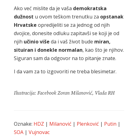
Ako već mislite da je vaša
demokratska
dužnost
u ovom teškom trenutku za
opstanak
Hrvatske
opredijeliti se za jednog od njih
dvojice, donesite odluku zapitavši se koji je od
njih
učinio
više
da i vaš život bude
miran,
situiran i donekle normalan
, kao što je njihov.
Siguran sam da odgovor na to pitanje znate.
I da vam za to izgovoriti ne treba blesimetar.
Ilustracija: Facebook Zoran Milanović, Vlada RH
Oznake:
HDZ
|
Milanović
|
Plenković
|
Putin
|
SOA
|
Vujnovac