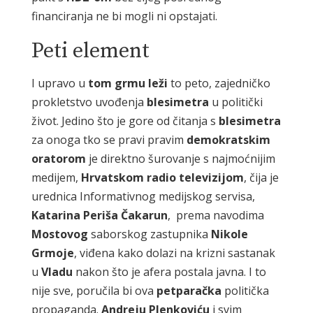
financiranja ne bi mogli ni opstajati.
Peti element
I upravo u
tom grmu leži
to peto, zajedničko
prokletstvo uvođenja
blesimetra
u politički
život. Jedino što je gore od čitanja s
blesimetra
za onoga tko se pravi pravim
demokratskim
oratorom
je direktno šurovanje s najmoćnijim
medijem,
Hrvatskom radio televizijom
, čija je
urednica Informativnog medijskog servisa,
Katarina
Periša
Čakarun
, prema navodima
Mostovog
saborskog zastupnika
Nikole
Grmoje
, viđena kako dolazi na krizni sastanak
u
Vladu
nakon što je afera postala javna. I to
nije sve, poručila bi ova
petparačka
politička
propaganda.
Andreju
Plenkoviću
i svim