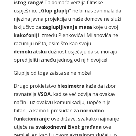
istog
ranga
! Ta domaća verzija filmske
uspješnice „
Glup
gluplji
“ ne bi nas zanimala da
njezina javna projekcija u naše domove ne služi
isključivo za
zaglupljivanje
masa
koje u ovoj
kakofoniji
između Plenkovića i Milanovića ne
razumiju ništa, osim što kao svoju
demokratsku
dužnost osjećaju da se moraju
opredijeliti između jednog od njih dvojice!
Gluplje od toga zaista se ne može!
Drugo prokletstvo
blesimetra
kaže da izbor
ravnatelja
VSOA
, kad se već odvija na ovakav
način i uz ovakvu komunikaciju, uopće nije
bitan, a kamo li presudan za
normalno
funkcioniranje
ove države, svakako najmanje
utječe na
svakodnevni
život
građana
ove
zemlje! Jer, kao i u ovom aktualnom slučaju, o