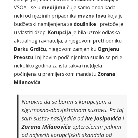
VSOA-i se u
medijima
čuje samo onda kada
neki od njezinih pripadnika
maznu lovu
koja je
budžetski namijenjena za
doušnike
i pretoče je
u vlastiti džep!
Korupcija
je bila uzrok odlaska
aktualnog ravnatelja, a njegovom prethodniku
Darku
Grdiću
, njegovom zamjeniku
Ognjenu
Preostu
i njihovim podčinjenima sudilo se prije
nekoliko godina za ista takva (ne)djela
počinjena u premijerskom mandatu
Zorana
Milanovića
!
Naravno da se borim s korupcijom u
sigurnosno-obavještajnom sustavu. Pa taj
sam sustav naslijedila od
Ive
Josipovića
i
Zorana
Milanovića
opterećenim jednim
od najvećih korupcijskih skandala od