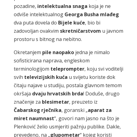
pozadine,
intelektualna
snaga
koja je ne
odviše intelektualnog
Georga
Busha
mlađeg
dva puta dovela do
Bijele
kuće
, bio bi
zadovoljan ovakvim
skretničarstvom
u javnom
prostoru s bitnog na nebitno.
Okretanjem
pile
naopako
jedna je nimalo
sofisticirana naprava, engleskom
terminologijom
teleprompter
, koju svi voditelji
svih
televizijskih
kuća
u svijetu koriste dok
čitaju najave u studiju, postala glavnom temom
okršaja
dvaju
hrvatskih
brda
! Doduše, drugo
značenje za
blesimetar
, preuzeto iz
Čabarskog
rječnika
, goranski „
aparat
za
miret
naumnast
“, govori nam jasno na što je
Plenković želio usmjeriti pažnju publike. Dakle,
prevedeno, na „
glupometar
“ kojeg koristi