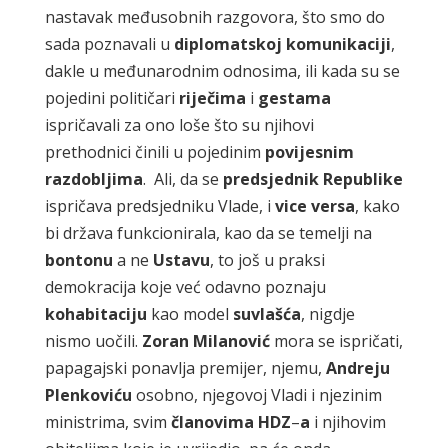
nastavak međusobnih razgovora, što smo do
sada poznavali u
diplomatskoj
komunikaciji
,
dakle u međunarodnim odnosima, ili kada su se
pojedini političari
riječima
i
gestama
ispričavali za ono loše što su njihovi
prethodnici činili u pojedinim
povijesnim
razdobljima
. Ali, da se
predsjednik
Republike
ispričava predsjedniku Vlade, i
vice
versa
, kako
bi država funkcionirala, kao da se temelji na
bontonu
a ne
Ustavu
, to još u praksi
demokracija koje već odavno poznaju
kohabitaciju
kao model
suvlašća
, nigdje
nismo uočili.
Zoran
Milanović
mora se ispričati,
papagajski ponavlja premijer, njemu,
Andreju
Plenkoviću
osobno, njegovoj Vladi i njezinim
ministrima, svim
članovima
HDZ
–
a
i njihovim