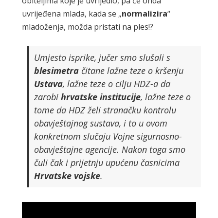
obiteljima koje je uvrijedio, pa će onda
uvrijeđena mlada, kada se „
normalizira
“
mladoženja, možda pristati na ples!?
Umjesto isprike, jučer smo slušali s
blesimetra
čitane lažne teze o kršenju
Ustava
, lažne teze o cilju HDZ-a da
zarobi
hrvatske
institucije
, lažne teze o
tome da HDZ želi stranačku kontrolu
obavještajnog sustava, i to u ovom
konkretnom slučaju Vojne sigurnosno-
obavještajne agencije. Nakon toga smo
čuli čak i prijetnju upućenu časnicima
Hrvatske
vojske
.