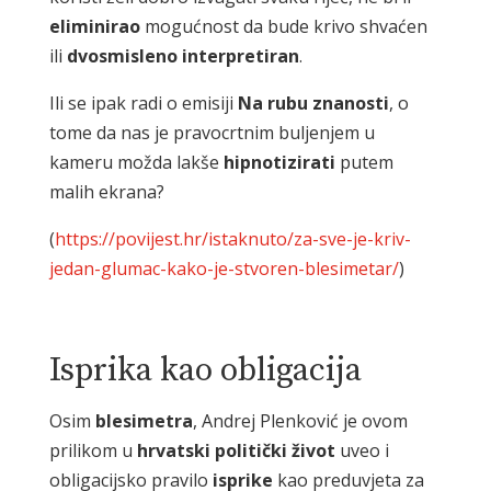
eliminirao
mogućnost da bude krivo shvaćen
ili
dvosmisleno
interpretiran
.
Ili se ipak radi o emisiji
Na rubu znanosti
, o
tome da nas je pravocrtnim buljenjem u
kameru možda lakše
hipnotizirati
putem
malih ekrana?
(
https://povijest.hr/istaknuto/za-sve-je-kriv-
jedan-glumac-kako-je-stvoren-blesimetar/
)
Isprika kao obligacija
Osim
blesimetra
, Andrej Plenković je ovom
prilikom u
hrvatski
politički
život
uveo i
obligacijsko pravilo
isprike
kao preduvjeta za