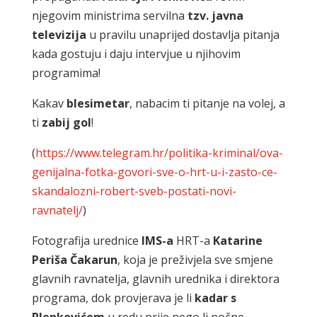
njegovim ministrima servilna
tzv. javna
televizija
u pravilu unaprijed dostavlja pitanja
kada gostuju i daju intervjue u njihovim
programima!
Kakav
blesimetar
, nabacim ti pitanje na volej, a
ti
zabij gol
!
(
https://www.telegram.hr/politika-kriminal/ova-
genijalna-fotka-govori-sve-o-hrt-u-i-zasto-ce-
skandalozni-robert-sveb-postati-novi-
ravnatelj/
)
Fotografija urednice
IMS-a
HRT-a
Katarine
Periša Čakarun
, koja je preživjela sve smjene
glavnih ravnatelja, glavnih urednika i direktora
programa, dok provjerava je li
kadar s
Plenkovićem
u redu prije nego li počne