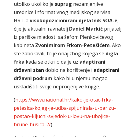
utoliko ukoliko je
suprug
nezamjenjive
urednice Informativnog medijskog servisa
HRT-a
visokopozicionirani djelatnik SOA-e,
čije je aktualni ravnatelj
Daniel Markić
prijatelj
iz pariške mladosti sa šefom Plenkovićevog
kabineta
Zvonimirom Frkom-Petešićem
. Ako
ste zaboravili, to je onaj zbog kojega se
digla
frka
kada se otkrilo da je uz
adaptirani
državni stan
dobio na korištenje i
adaptirani
državni podrum
kako bi u njemu mogao
uskladištiti svoje neprocjenjive knjige.
(
https://www.nacional.hr/kako-je-otac-frka-
petesica-kojeg-je-udba-spijunirala-u-parizu-
postao-kljucni-svjedok-u-lovu-na-ubojice-
brune-busica-2/
)