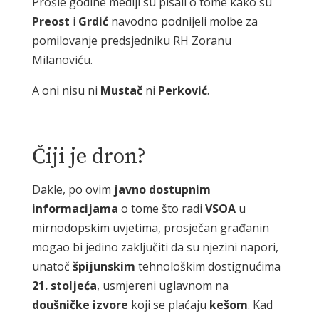
Prošle godine mediji su pisali o tome kako su
Preost
i
Grdić
navodno podnijeli molbe za
pomilovanje predsjedniku RH Zoranu
Milanoviću.
A oni nisu ni
Mustač
ni
Perković
.
Čiji je dron?
Dakle, po ovim
javno
dostupnim
informacijama
o tome što radi
VSOA
u
mirnodopskim uvjetima, prosječan građanin
mogao bi jedino zaključiti da su njezini napori,
unatoč
špijunskim
tehnološkim dostignućima
21. stoljeća
, usmjereni uglavnom na
doušničke izvore
koji se plaćaju
kešom
. Kad