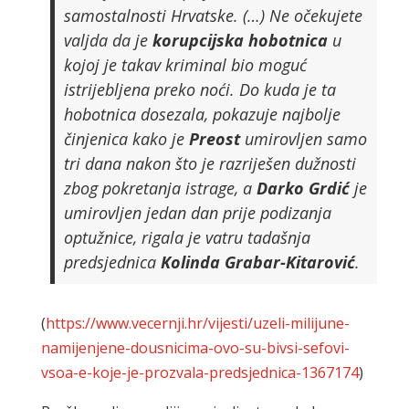
samostalnosti Hrvatske. (…) Ne očekujete
valjda da je
korupcijska
hobotnica
u
kojoj je takav kriminal bio moguć
istrijebljena preko noći. Do kuda je ta
hobotnica dosezala, pokazuje najbolje
činjenica kako je
Preost
umirovljen samo
tri dana nakon što je razriješen dužnosti
zbog pokretanja istrage, a
Darko
Grdić
je
umirovljen jedan dan prije podizanja
optužnice, rigala je vatru tadašnja
predsjednica
Kolinda
Grabar-Kitarović
.
(
https://www.vecernji.hr/vijesti/uzeli-milijune-
namijenjene-dousnicima-ovo-su-bivsi-sefovi-
vsoa-e-koje-je-prozvala-predsjednica-1367174
)