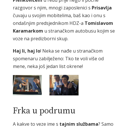
razgovor s njim, mnogi zaposlenici s
Prisavlja
čuvaju u svojim mobitelima, baš kao i onu s
ondašnjim predsjednikom HDZ-a
Tomislavom
Karamarkom
u stranačkom autobusu kojim se
voze na predizborni skup.
Haj li, haj lo
! Neka se nađe u stranačkom
spomenaru zabilježeno: Tko te voli više od
mene, neka još jedan list okrene!
Frka u podrumu
A kakve to veze ime s
tajnim
službama
? Samo