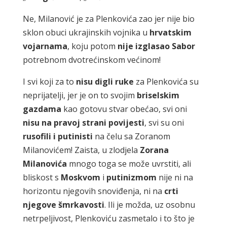
Ne, Milanović je za Plenkovića zao jer nije bio
sklon obuci ukrajinskih vojnika u
hrvatskim
vojarnama
, koju potom
nije izglasao
Sabor
potrebnom dvotrećinskom većinom!
I svi koji za to
nisu digli ruke
za Plenkovića su
neprijatelji, jer je on to svojim
briselskim
gazdama
kao gotovu stvar obećao, svi oni
nisu na pravoj strani povijesti
, svi su oni
rusofili i putinisti
na čelu sa Zoranom
Milanovićem! Zaista, u zlodjela
Zorana
Milanovića
mnogo toga se može uvrstiti, ali
bliskost s
Moskvom
i
putinizmom
nije ni na
horizontu njegovih snoviđenja, ni na
crti
njegove šmrkavosti
. Ili je možda, uz osobnu
netrpeljivost, Plenkoviću zasmetalo i to što je