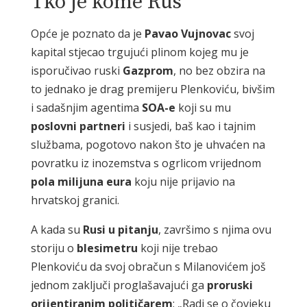
Tko je kome Rus
Opće je poznato da je
Pavao
Vujnovac
svoj
kapital stjecao trgujući plinom kojeg mu je
isporučivao ruski
Gazprom
, no bez obzira na
to jednako je drag premijeru Plenkoviću, bivšim
i sadašnjim agentima
SOA-e
koji su mu
poslovni
partneri
i susjedi, baš kao i tajnim
službama, pogotovo nakon što je uhvaćen na
povratku iz inozemstva s ogrlicom vrijednom
pola milijuna eura
koju nije prijavio na
hrvatskoj granici.
A kada su
Rusi u pitanju
, završimo s njima ovu
storiju o
blesimetru
koji nije trebao
Plenkoviću da svoj obračun s Milanovićem još
jednom zaključi proglašavajući ga
proruski
orijentiranim
političarem
: „Radi se o čovjeku