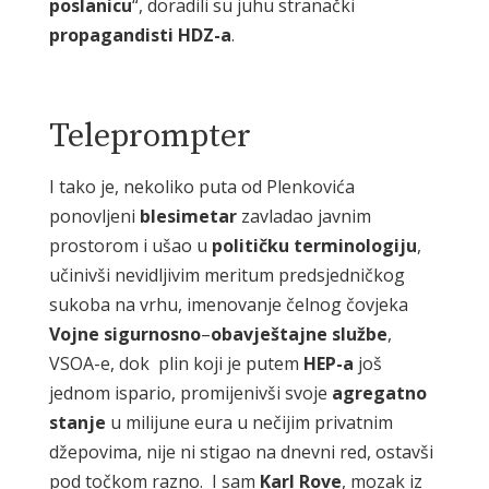
poslanicu
“, doradili su juhu stranački
propagandisti
HDZ-a
.
Teleprompter
I tako je, nekoliko puta od Plenkovića
ponovljeni
blesimetar
zavladao javnim
prostorom i ušao u
političku
terminologiju
,
učinivši nevidljivim meritum predsjedničkog
sukoba na vrhu, imenovanje čelnog čovjeka
Vojne
sigurnosno
–
obavještajne
službe
,
VSOA-e, dok plin koji je putem
HEP-a
još
jednom ispario, promijenivši svoje
agregatno
stanje
u milijune eura u nečijim privatnim
džepovima, nije ni stigao na dnevni red, ostavši
pod točkom razno. I sam
Karl
Rove
, mozak iz