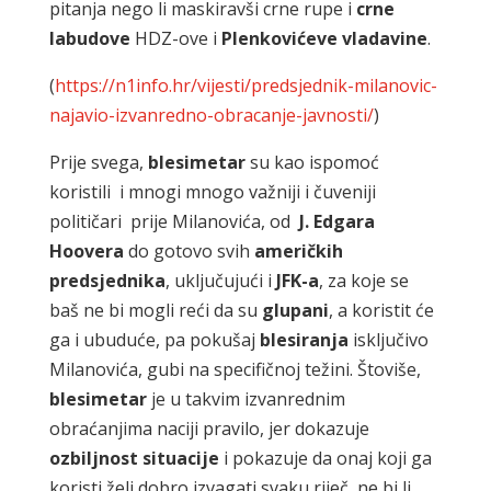
pitanja nego li maskiravši crne rupe i
crne
labudove
HDZ-ove i
Plenkovićeve
vladavine
.
(
https://n1info.hr/vijesti/predsjednik-milanovic-
najavio-izvanredno-obracanje-javnosti/
)
Prije svega,
blesimetar
su kao ispomoć
koristili i mnogi mnogo važniji i čuveniji
političari prije Milanovića, od
J.
Edgara
Hoovera
do gotovo svih
američkih
predsjednika
, uključujući i
JFK-a
, za koje se
baš ne bi mogli reći da su
glupani
, a koristit će
ga i ubuduće, pa pokušaj
blesiranja
isključivo
Milanovića, gubi na specifičnoj težini. Štoviše,
blesimetar
je u takvim izvanrednim
obraćanjima naciji pravilo, jer dokazuje
ozbiljnost
situacije
i pokazuje da onaj koji ga
koristi želi dobro izvagati svaku riječ, ne bi li