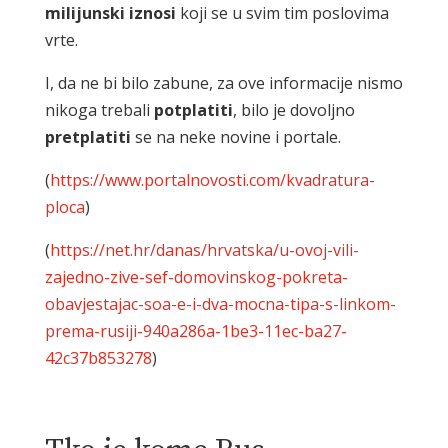
milijunski iznosi
koji se u svim tim poslovima
vrte.
I, da ne bi bilo zabune, za ove informacije nismo
nikoga trebali
potplatiti
, bilo je dovoljno
pretplatiti
se na neke novine i portale.
(
https://www.portalnovosti.com/kvadratura-
ploca
)
(
https://net.hr/danas/hrvatska/u-ovoj-vili-
zajedno-zive-sef-domovinskog-pokreta-
obavjestajac-soa-e-i-dva-mocna-tipa-s-linkom-
prema-rusiji-940a286a-1be3-11ec-ba27-
42c37b853278
)