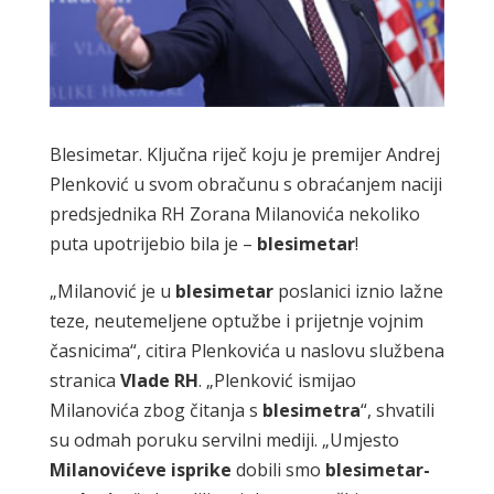
Blesimetar. Ključna riječ koju je premijer Andrej
Plenković u svom obračunu s obraćanjem naciji
predsjednika RH Zorana Milanovića nekoliko
puta upotrijebio bila je –
blesimetar
!
„Milanović je u
blesimetar
poslanici iznio lažne
teze, neutemeljene optužbe i prijetnje vojnim
časnicima“, citira Plenkovića u naslovu službena
stranica
Vlade
RH
. „Plenković ismijao
Milanovića zbog čitanja s
blesimetra
“, shvatili
su odmah poruku servilni mediji. „Umjesto
Milanovićeve isprike
dobili smo
blesimetar-