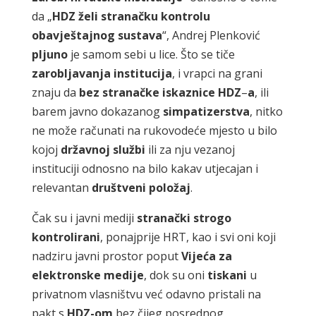
da „
HDZ želi stranačku kontrolu
obavještajnog sustava
“, Andrej Plenković
pljuno
je samom sebi u lice. Što se tiče
zarobljavanja
institucija
, i vrapci na grani
znaju da
bez stranačke iskaznice
HDZ
–
a
, ili
barem javno dokazanog
simpatizerstva
, nitko
ne može računati na rukovodeće mjesto u bilo
kojoj
državnoj službi
ili za nju vezanoj
instituciji odnosno na bilo kakav utjecajan i
relevantan
društveni
položaj
.
Čak su i javni mediji
stranački strogo
kontrolirani
, ponajprije HRT, kao i svi oni koji
nadziru javni prostor poput
Vijeća za
elektronske medije
, dok su oni
tiskani
u
privatnom vlasništvu već odavno pristali na
pakt s
HDZ-om
bez čijeg posrednog