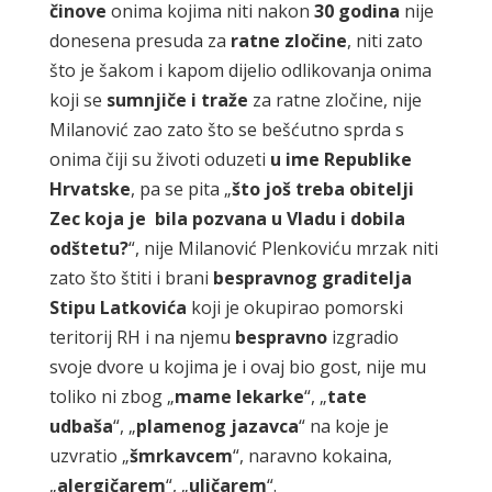
činove
onima kojima niti nakon
30
godina
nije
donesena presuda za
ratne zločine
, niti zato
što je šakom i kapom dijelio odlikovanja onima
koji se
sumnjiče i traže
za ratne zločine, nije
Milanović zao zato što se bešćutno sprda s
onima čiji su životi oduzeti
u ime Republike
Hrvatske
, pa se pita „
što još treba obitelji
Zec koja je
bila pozvana u Vladu i dobila
odštetu?
“, nije Milanović Plenkoviću mrzak niti
zato što štiti i brani
bespravnog graditelja
Stipu
Latkovića
koji je okupirao pomorski
teritorij RH i na njemu
bespravno
izgradio
svoje dvore u kojima je i ovaj bio gost, nije mu
toliko ni zbog „
mame lekarke
“, „
tate
udbaša
“, „
plamenog jazavca
“ na koje je
uzvratio „
šmrkavcem
“, naravno kokaina,
„
alergičarem
“, „
uličarem
“.