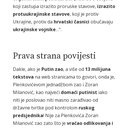
koji zastupa izrazito proruske stavove,
izrazito
protuukrajinske stavove
, koji je protiv
Ukrajine, protiv da
hrvatski časnici
obučavaju
ukrajinske vojnike
…“.
Prava strana povijesti
Dakle, ako je
Putin zao
, a više od
13 milijuna
tekstova
na web stranicama to govori, onda je,
Plenkovićevom jednadžbom zao i Zoran
Milanović, kao najveći
domaći
putinist
iako
niti je poslovao niti masno zarađivao od
državne tvrtke pod kontrolom
ruskog
predsjednika
! Nije za Plenkovića Zoran
Milanović zao zato što je
vraćao
odlikovanja
i