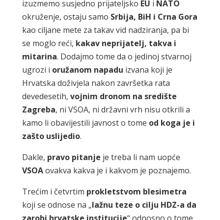
izuzmemo susjedno prijateljsko
EU
i
NATO
okruženje, ostaju samo
Srbija, BiH i Crna Gora
kao ciljane mete za takav vid nadziranja, pa bi
se moglo reći,
kakav neprijatelj, takva i
mitarina
. Dodajmo tome da o jedinoj stvarnoj
ugrozi i
oružanom napadu
izvana koji je
Hrvatska doživjela nakon završetka rata
devedesetih,
vojnim dronom
na središte
Zagreba
, ni VSOA, ni državni vrh nisu otkrili a
kamo li obavijestili javnost o tome
od
koga je i
zašto uslijedio
.
Dakle,
pravo pitanje
je treba li nam uopće
VSOA
ovakva kakva je i kakvom je poznajemo.
Trećim i četvrtim
prokletstvom
blesimetra
koji se odnose na „
lažnu teze o cilju HDZ-a da
zarobi
hrvatske institucije
“ odnosno o tome