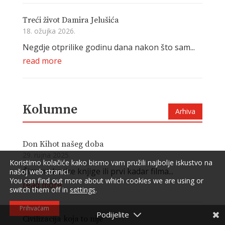
Treći život Damira Jelušića
18. ožujka 2026.
Negdje otprilike godinu dana nakon što sam...
read more
Kolumne
Arhiva
Don Kihot našeg doba
29. rujna 2025.
Koristimo kolačiće kako bismo vam pružili najbolje iskustvo na
Čim me korice knjige ili prvi kadar filma...
našoj web stranici.
You can find out more about which cookies we are using or
read more
switch them off in
settings
.
Prihvaćam
Civilizacija koja to nije