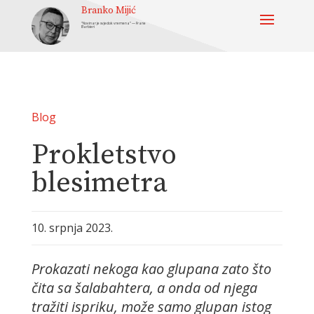
Branko Mijić
“Novinar je svjedok vremena” — Frane
Barbieri
Blog
Prokletstvo
blesimetra
10. srpnja 2023.
Prokazati nekoga kao glupana zato što
čita sa šalabahtera, a onda od njega
tražiti ispriku, može samo glupan istog