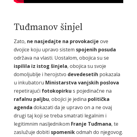
Tuđmanov šinjel
Zato,
ne nasjedajte na provokacije
ove
dvojice koju upravo sistem
spojenih
posuda
održava na vlasti. Uostalom, obojica su se
ispilila iz istog šinjela
, obojica su svoje
domoljublje i herojstvo
devedesetih
pokazala
u inkubatoru
Ministarstva vanjskih poslova
repetirajući
fotokopirku
s pojedinačne na
rafalnu
paljbu
, obojici je jedina
politička
agenda
dokazati da je upravo on a ne ovaj
drugi taj koji se treba smatrati legalnim i
legitimnim nasljednikom
Franje
Tuđmana
, te
zaslužuje dobiti
spomenik
odmah do njegovog.