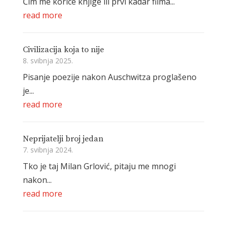
Čim me korice knjige ili prvi kadar filma...
read more
Civilizacija koja to nije
8. svibnja 2025.
Pisanje poezije nakon Auschwitza proglašeno
je...
read more
Neprijatelji broj jedan
7. svibnja 2024.
Tko je taj Milan Grlović, pitaju me mnogi
nakon...
read more