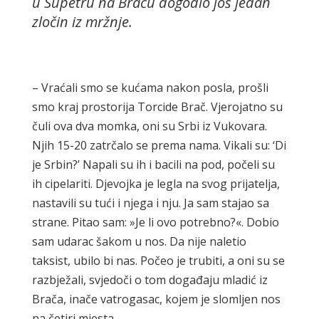
u Supetru na Braču dogodio još jedan
zločin iz mržnje.
– Vraćali smo se kućama nakon posla, prošli
smo kraj prostorija Torcide Brač. Vjerojatno su
čuli ova dva momka, oni su Srbi iz Vukovara.
Njih 15-20 zatrčalo se prema nama. Vikali su: ‘Di
je Srbin?’ Napali su ih i bacili na pod, počeli su
ih cipelariti. Djevojka je legla na svog prijatelja,
nastavili su tući i njega i nju. Ja sam stajao sa
strane. Pitao sam: »Je li ovo potrebno?«. Dobio
sam udarac šakom u nos. Da nije naletio
taksist, ubilo bi nas. Počeo je trubiti, a oni su se
razbježali, svjedoči o tom događaju mladić iz
Brača, inače vatrogasac, kojem je slomljen nos
na četiri mjesta.