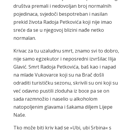
društva premali i nedovoljan broj normalnih
pojedinaca, svjedoči bespotreban i nasilan
prekid života Radoja Petkovića koji nije imao
sreće da se u njegovoj blizini nađe netko
normalan.
Krivac za tu uzaludnu smrt, znamo svi to dobro,
nije samo egzekutor i neposredni izvršilac Ilija
Glavić. Smrt Radoja Petkovića, baš kao i napad
na mlade Vukovarce koji su na Brač došli
odraditi turističku sezonu, skrivili su oni koji su
već odavno pustili zloduha iz boce pa se on
sada razmnožio i naselio u alkoholom
natopoljenim glavama i šakama diljem Lijepe
Naše.
Tko može biti kriv kad se »Ubi, ubi Srbina« s