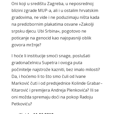
Oni koji u središtu Zagreba, u neposrednoj
blizini zgrade MUP-a, ali i u ostalim hrvatskim
gradovima, ne vide i ne poduzimaju ništa kada
na predizbornim plakatima osvane »Zakolji
srpsku djecu. Ubi Srbina«, pogotovo ne
poticanje na genocid kao najopasniji oblik
govora mržnje?
I hoće li institucije smoći snage, poslušati
gradonačelnicu Supetra i ovoga puta
počinitelje najstrože kazniti, bez imalo milosti?
Da, i hoćemo li to što smo čuli od Ivane
Marković čuti i od predsjednice Kolinde Grabar–
Kitarović i premijera Andreja Plenkovića? Ili se
oni možda spremaju doći na pokop Radoju
Petkoviću?