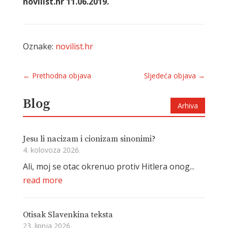
novilist.hr 11.06.2019.
Oznake:
novilist.hr
←
Prethodna objava
Sljedeća objava
→
Blog
Arhiva
Jesu li nacizam i cionizam sinonimi?
4. kolovoza 2026.
Ali, moj se otac okrenuo protiv Hitlera onog...
read more
Otisak Slavenkina teksta
23. lipnja 2026.