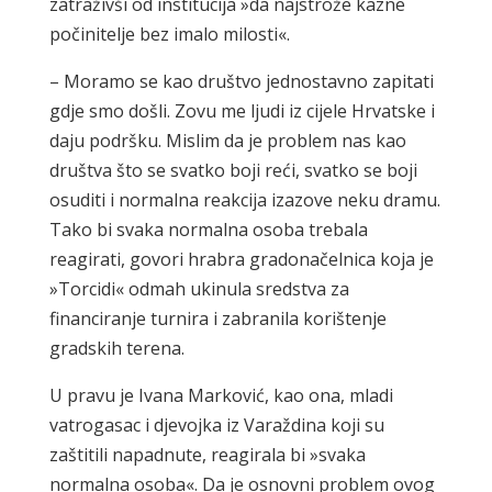
zatraživši od institucija »da najstrože kazne
počinitelje bez imalo milosti«.
– Moramo se kao društvo jednostavno zapitati
gdje smo došli. Zovu me ljudi iz cijele Hrvatske i
daju podršku. Mislim da je problem nas kao
društva što se svatko boji reći, svatko se boji
osuditi i normalna reakcija izazove neku dramu.
Tako bi svaka normalna osoba trebala
reagirati, govori hrabra gradonačelnica koja je
»Torcidi« odmah ukinula sredstva za
financiranje turnira i zabranila korištenje
gradskih terena.
U pravu je Ivana Marković, kao ona, mladi
vatrogasac i djevojka iz Varaždina koji su
zaštitili napadnute, reagirala bi »svaka
normalna osoba«. Da je osnovni problem ovog