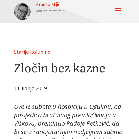
Branko Mijić
“Novinar je svjedok vremena” — Frane
Barbieri
Starije kolumne
Zločin bez kazne
11. lipnja 2019.
Ove je subote u hospiciju u Ogulinu, od
posljedica brutalnog premlaćivanja u
Viškovu, preminuo Radoje Petković, da
bi se u ranojutarnjim nedjeljnim satima