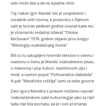
sebi može dati a da ne ispadne ohol.
Taj i takav Igor Mandić bio je svojedobno i
suradnik ovih novina, a poveznicu s Rijekom
sam je locirao pedeset godina unazad kada mu
je vizionarski ovdašnji izdavač ”Otokar
Keršovani” 1976. godine objavio prvu knjigu
”Mitologiju svakidašnjeg života”.
Bili su tu sakupljeni novinski tekstovi o svemu i
svačemu o čemu je Mandić svakodnevno pisao,
o masovnoj i pop kulturi, maslinovom ulju i
modi, a naslovi poput ”Psihoanaliza sladoleda”
ili pak ”Metafizika roštilja” sami za sebe govore.
Zato Igora Mandića s pravom možemo nazvati
rodonačelnikom naše kulturologije iako ta riječ
tada nije bila poznata, pa je i ovo priznanje,