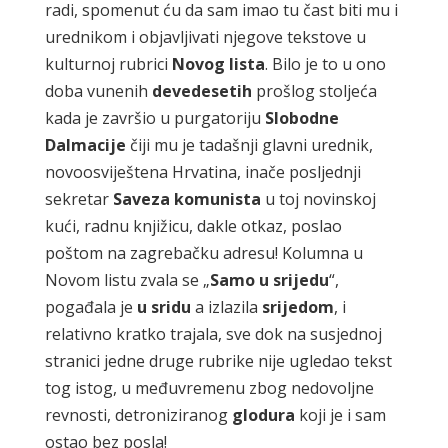
radi, spomenut ću da sam imao tu čast biti mu i
urednikom i objavljivati njegove tekstove u
kulturnoj rubrici
Novog lista
. Bilo je to u ono
doba vunenih
devedesetih
prošlog stoljeća
kada je završio u purgatoriju
Slobodne
Dalmacije
čiji mu je tadašnji glavni urednik,
novoosviještena Hrvatina, inače posljednji
sekretar
Saveza komunista
u toj novinskoj
kući, radnu knjižicu, dakle otkaz, poslao
poštom na zagrebačku adresu! Kolumna u
Novom listu zvala se „
Samo u srijedu
“,
pogađala je
u sridu
a izlazila
srijedom
, i
relativno kratko trajala, sve dok na susjednoj
stranici jedne druge rubrike nije ugledao tekst
tog istog, u međuvremenu zbog nedovoljne
revnosti, detroniziranog
glodura
koji je i sam
ostao bez posla!