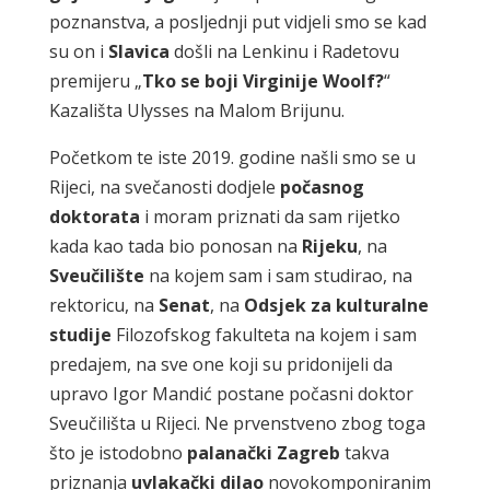
poznanstva, a posljednji put vidjeli smo se kad
su on i
Slavica
došli na Lenkinu i Radetovu
premijeru „
Tko se boji Virginije Woolf?
“
Kazališta Ulysses na Malom Brijunu.
Početkom te iste 2019. godine našli smo se u
Rijeci, na svečanosti dodjele
počasnog
doktorata
i moram priznati da sam rijetko
kada kao tada bio ponosan na
Rijeku
, na
Sveučilište
na kojem sam i sam studirao, na
rektoricu, na
Senat
, na
Odsjek za kulturalne
studije
Filozofskog fakulteta na kojem i sam
predajem, na sve one koji su pridonijeli da
upravo Igor Mandić postane počasni doktor
Sveučilišta u Rijeci. Ne prvenstveno zbog toga
što je istodobno
palanački Zagreb
takva
priznanja
uvlakački dilao
novokomponiranim