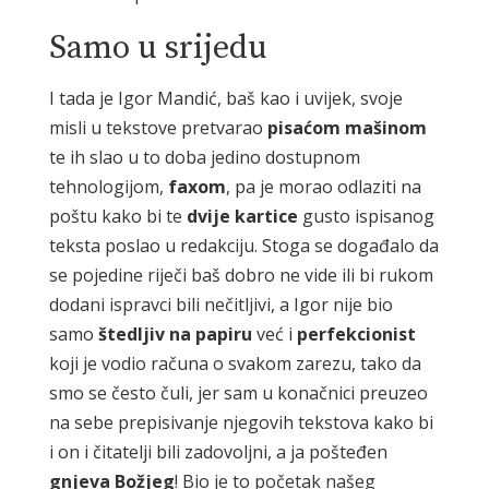
Samo u srijedu
I tada je Igor Mandić, baš kao i uvijek, svoje
misli u tekstove pretvarao
pisaćom mašinom
te ih slao u to doba jedino dostupnom
tehnologijom,
faxom
, pa je morao odlaziti na
poštu kako bi te
dvije kartice
gusto ispisanog
teksta poslao u redakciju. Stoga se događalo da
se pojedine riječi baš dobro ne vide ili bi rukom
dodani ispravci bili nečitljivi, a Igor nije bio
samo
štedljiv na papiru
već i
perfekcionist
koji je vodio računa o svakom zarezu, tako da
smo se često čuli, jer sam u konačnici preuzeo
na sebe prepisivanje njegovih tekstova kako bi
i on i čitatelji bili zadovoljni, a ja pošteđen
gnjeva Božjeg
! Bio je to početak našeg