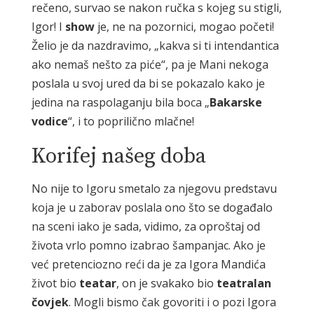
rečeno, survao se nakon ručka s kojeg su stigli,
Igor! I
show
je, ne na pozornici, mogao početi!
Želio je da nazdravimo, „kakva si ti intendantica
ako nemaš nešto za piće“, pa je Mani nekoga
poslala u svoj ured da bi se pokazalo kako je
jedina na raspolaganju bila boca „
Bakarske
vodice
“, i to poprilično mlačne!
Korifej našeg doba
No nije to Igoru smetalo za njegovu predstavu
koja je u zaborav poslala ono što se događalo
na sceni iako je sada, vidimo, za oproštaj od
života vrlo pomno izabrao šampanjac. Ako je
već pretenciozno reći da je za Igora Mandića
život bio
teatar
, on je svakako bio
teatralan
čovjek
. Mogli bismo čak govoriti i o pozi Igora