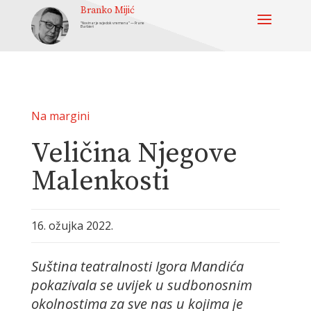
Branko Mijić
“Novinar je svjedok vremena” — Frane
Barbieri
Na margini
Veličina Njegove
Malenkosti
16. ožujka 2022.
Suština teatralnosti Igora Mandića
pokazivala se uvijek u sudbonosnim
okolnostima za sve nas u kojima je