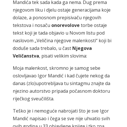
Mandića tek sada kada ga nema. Dug prema
njegovom liku i djelu ostaje generacijama koje
dolaze, a ponosnom prepisivaču njegovih
tekstova i nosaču
onorevolove
torbe ostaje
tekst koji je tada objavio u Novom listu pod
naslovom „Veličina njegove malenkosti“ koji bi
doduše sada trebalo, u čast
Njegova
Veličanstva
, pisati velikim slovima:
Moja malenkost, skromno je samog sebe
oslovljavao Igor Mandić i kad čujete nekog da
danas (zlo)upotrebljava tu sintagmu znajte da
njezino autorstvo pripada počasnom doktoru
riječkog sveučilišta.
Teško je i nemoguće nabrojati što je sve Igor
Mandić napisao i čega se sve nije uhvatio svih
ovih godina u 33 objavljene knjige i tko zna