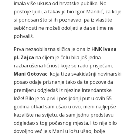
imala više ukusa od hrvatske publike. No
postoje ljudi, a takav je bio Igor Mandić, za koje
si ponosan što si ih poznavao, pa iz vlastite
sebičnosti ne možeš odoljeti a da se time ne
pohvališ.
Prva nezaobilazna sličica je ona iz
HNK Ivana
pl. Zajca
na čijem je čelu bila još jedna
razbarušena ličnost koje se rado prisjećam,
Mani Gotovac
, koja ti za svakidašnji novinarski
posao odaje priznanje tako da te pozove da
premijeru odgledaš iz njezine intendantske
lože! Bilo je to prvi i posljednji put u ovih 55
godina otkad sam ušao u ovo, meni najljepše
kazalište na svijetu, da sam jednu predstavu
odgledao s tog počasnog mjesta. I to nije bilo
dovoljno već je s Mani u ložu ušao, bolje