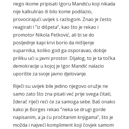
nego ikome pripisati Igoru Mandiću koji nikada
nije kalkulirao ili bilo kome podilazio,
provocirajući uvijek s razlogom. Znao je često
reagirati i ”iz dišpeta”, kao što je rekao i
promotor Nikola Petković, ali bi se do
posljednje kapi krvi borio da mišljenje
suparnika, koliko god ga osporavao, dobije
priliku ući u javni prostor. Dijalog, to je ta točka
demokracije u kojoj je Igor Mandić nalazio
uporište za svoje javno djelovanje.
Riječi su uvijek bile jedino njegovo oružje ne
samo zato što zna pisati već prije svega čitati,
žderač riječi reći će za samoga sebe. Baš onako
kako je Borges rekao ”neka se drugi gorde
napisanim, a ja ću pročitanim knjigama”, što je
možda i najveći kompliment koji čovjek samom