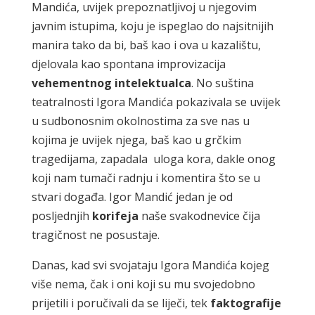
Mandića, uvijek prepoznatljivoj u njegovim
javnim istupima, koju je ispeglao do najsitnijih
manira tako da bi, baš kao i ova u kazalištu,
djelovala kao spontana improvizacija
vehementnog intelektualca
. No suština
teatralnosti Igora Mandića pokazivala se uvijek
u sudbonosnim okolnostima za sve nas u
kojima je uvijek njega, baš kao u grčkim
tragedijama, zapadala uloga kora, dakle onog
koji nam tumači radnju i komentira što se u
stvari događa. Igor Mandić jedan je od
posljednjih
korifeja
naše svakodnevice čija
tragičnost ne posustaje.
Danas, kad svi svojataju Igora Mandića kojeg
više nema, čak i oni koji su mu svojedobno
prijetili i poručivali da se liječi, tek
faktografije