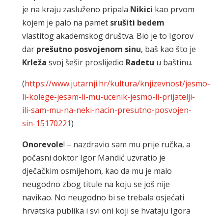
je na kraju zasluženo pripala
Nikici
kao prvom
kojem je palo na pamet
srušiti bedem
vlastitog akademskog društva. Bio je to Igorov
dar
prešutno posvojenom sinu
, baš kao što je
Krleža
svoj šešir proslijedio
Radetu
u baštinu.
(
https://www.jutarnji.hr/kultura/knjizevnost/jesmo-
li-kolege-jesam-li-mu-ucenik-jesmo-li-prijatelji-
ili-sam-mu-na-neki-nacin-presutno-posvojen-
sin-15170221
)
Onorevole
! – nazdravio sam mu prije ručka, a
počasni doktor Igor Mandić uzvratio je
dječačkim osmijehom, kao da mu je malo
neugodno zbog titule na koju se još nije
navikao. No neugodno bi se trebala osjećati
hrvatska publika i svi oni koji se hvataju Igora