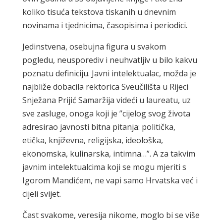
koliko tisuća tekstova tiskanih u dnevnim
novinama i tjednicima, časopisima i periodici.
Jedinstvena, osebujna figura u svakom
pogledu, neusporediv i neuhvatljiv u bilo kakvu
poznatu definiciju. Javni intelektualac, možda je
najbliže dobacila rektorica Sveučilišta u Rijeci
Snježana Prijić Samaržija videći u laureatu, uz
sve zasluge, onoga koji je ”cijelog svog života
adresirao javnosti bitna pitanja: politička,
etička, književna, religijska, ideološka,
ekonomska, kulinarska, intimna…”. A za takvim
javnim intelektualcima koji se mogu mjeriti s
Igorom Mandićem, ne vapi samo Hrvatska već i
cijeli svijet.
Čast svakome, veresija nikome, moglo bi se više