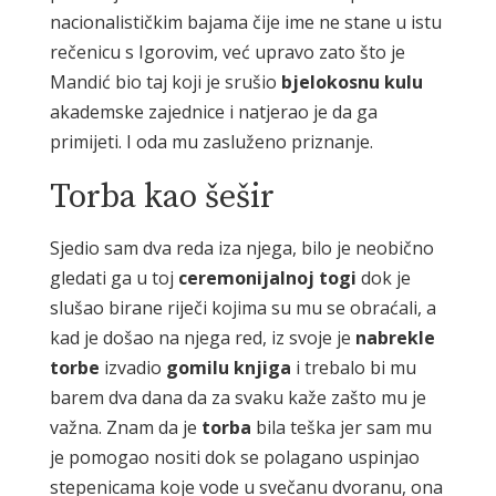
nacionalističkim bajama čije ime ne stane u istu
rečenicu s Igorovim, već upravo zato što je
Mandić bio taj koji je srušio
bjelokosnu kulu
akademske zajednice i natjerao je da ga
primijeti. I oda mu zasluženo priznanje.
Torba kao šešir
Sjedio sam dva reda iza njega, bilo je neobično
gledati ga u toj
ceremonijalnoj togi
dok je
slušao birane riječi kojima su mu se obraćali, a
kad je došao na njega red, iz svoje je
nabrekle
torbe
izvadio
gomilu knjiga
i trebalo bi mu
barem dva dana da za svaku kaže zašto mu je
važna. Znam da je
torba
bila teška jer sam mu
je pomogao nositi dok se polagano uspinjao
stepenicama koje vode u svečanu dvoranu, ona