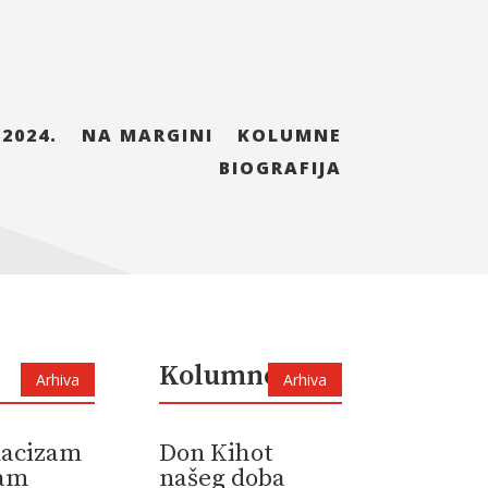
 2024.
NA MARGINI
KOLUMNE
BIOGRAFIJA
Kolumne
Arhiva
Arhiva
 nacizam
Don Kihot
zam
našeg doba