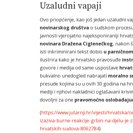
Uzaludni vapaji
Ovo priopćenje, kao još jedan uzaludni v
novinarskog društva
o sudskom procesu 
javnosti vjerojatno najeksponiraniji hrva
novinara
Dražena Ciglenečkog
, nakon š
isti inkriminirani tekst dobio
u parnično
ilustrira kako je hrvatsko pravosuđe
inst
govore i medija od same uspostave
hrvat
bukvalno unedogled nabrajati
moralno 
presude kojima su u ovih 30 godina na hrv
mediji i njihovi nakladnici oglašavani krivi
dovoljni za one
pravomoćno oslobađaju
(
https://www.jutarnji.hr/vijesti/hrvatska/o
izaziva-burne-reakcije-grbin-na-djelu-je
hrvatskih-sudova-8062784
)