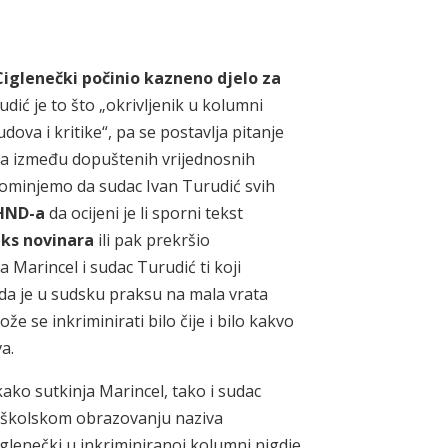
Ciglenečki počinio kazneno djelo za
udić je to što „okrivljenik u kolumni
ova i kritike“, pa se postavlja pitanje
nica između dopuštenih vrijednosnih
pominjemo da sudac Ivan Turudić svih
 HND-a
da ocijeni je li sporni tekst
eks novinara
ili pak prekršio
a Marincel i sudac Turudić ti koji
da je u sudsku praksu na mala vrata
že se inkriminirati bilo čije i bilo kakvo
a.
ko sutkinja Marincel, tako i sudac
u školskom obrazovanju naziva
glenečki u inkriminiranoj kolumni nigdje