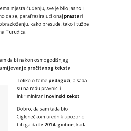
ema mjesta čuđenju, sve je bilo jasno i
mo da se, parafrazirajući onaj
prastari
obrazloženju, kako presude, tako i tužbe
ana Turudića.
njem da bi nakon osmogodišnjeg
umijevanje pročitanog teksta
.
Toliko o tome
pedagozi
, a sada
su na redu pravnici i
inkriminirani
novinski tekst
:
Dobro, da sam tada bio
Ciglenečkom urednik upozorio
bih ga da
te 2014. godine
, kada