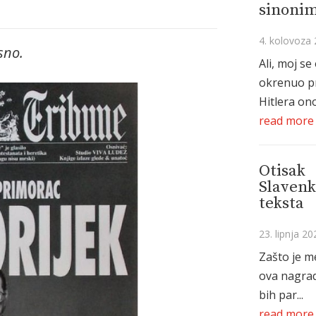
sinonim
4. kolovoza 
sno.
Ali, moj se
okrenuo p
Hitlera ono
read more
Otisak
Slavenk
teksta
23. lipnja 20
Zašto je m
ova nagrad
bih par...
read more