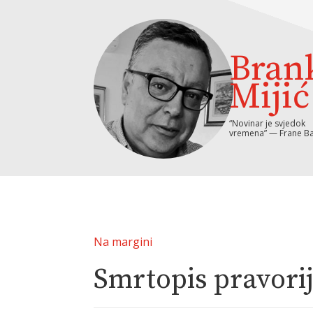
Bran
Mijić
“Novinar je svjedok
vremena” — Frane Ba
Na margini
Smrtopis pravori