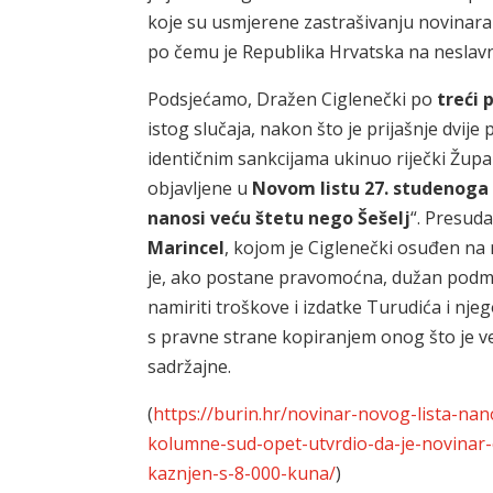
koje su usmjerene zastrašivanju novinara i
po čemu je Republika Hrvatska na nesla
Podsjećamo, Dražen Ciglenečki po
treći 
istog slučaja, nakon što je prijašnje dvije
identičnim sankcijama ukinuo riječki Žup
objavljene u
Novom listu 27. studenoga 
nanosi veću štetu nego Šešelj
“. Presud
Marincel
, kojom je Ciglenečki osuđen na
je, ako postane pravomoćna, dužan podmi
namiriti troškove i izdatke Turudića i nj
s pravne strane kopiranjem onog što je već
sadržajne.
(
https://burin.hr/novinar-novog-lista-na
kolumne-sud-opet-utvrdio-da-je-novinar-c
kaznjen-s-8-000-kuna/
)