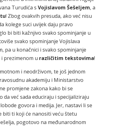
o Ivana Turudića s
Vojislavom Šešeljem
, a
tu
! Zbog ovakvih presuda, ako već nisu
 kolege suci uvijek daju pravo
o bi biti kažnjivo svako spominjanje u
 štoviše svako spominjanje Vojislava
m, pa u konačnici i svako spominjanje
om i prezimenom u
različitim tekstovima
!
motnom i neodrživom, te još jednom
Pravosudnu akademiju i Ministarstvo
užne promjene zakona kako bi se
da već sada educiraju i specijaliziraju
obode govora i medija. Jer, nastavi li se
e biti ti koji će nanositi veću štetu
a Šešelja, pogotovo na međunarodnom