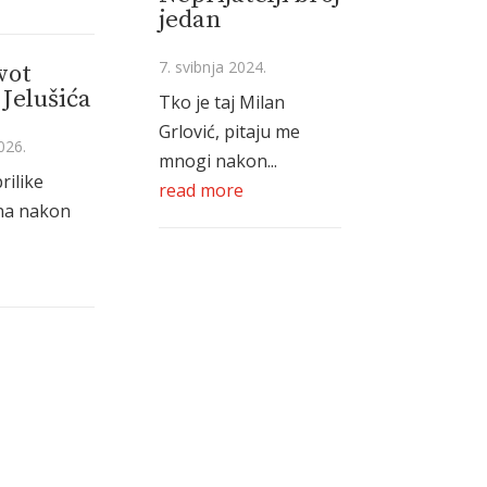
jedan
7. svibnja 2024.
vot
Jelušića
Tko je taj Milan
Grlović, pitaju me
026.
mnogi nakon...
rilike
read more
na nakon