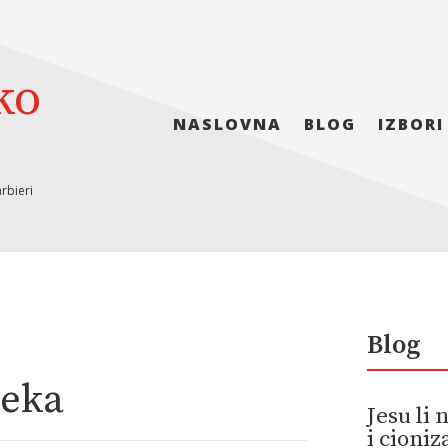
ko
NASLOVNA
BLOG
IZBORI
rbieri
Blog
jeka
Jesu li
i cioni