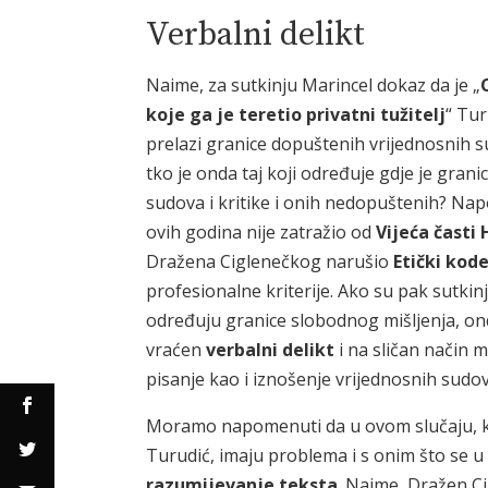
Verbalni delikt
Naime, za sutkinju Marincel dokaz da je „
koje ga je teretio privatni tužitelj
“ Tur
prelazi granice dopuštenih vrijednosnih sud
tko je onda taj koji određuje gdje je gra
sudova i kritike i onih nedopuštenih? Na
ovih godina nije zatražio od
Vijeća časti
Dražena Ciglenečkog narušio
Etički kod
profesionalne kriterije. Ako su pak sutkinj
određuju granice slobodnog mišljenja, on
vraćen
verbalni delikt
i na sličan način mo
pisanje kao i iznošenje vrijednosnih sudov
Moramo napomenuti da u ovom slučaju, ka
Turudić, imaju problema i s onim što se 
razumijevanje teksta
. Naime, Dražen Ci