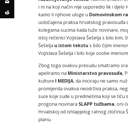
i ni na koji način nije usporedio lik i djel
kamo li njihove uloge u
Domovinskom ra
uobičajena praksa hrvatskog pravosuđa da
kolegama sucima kada tuže novinare, mogl
istoj rečenici Vojislava Šešelja s bilo kim,
Šešelja
u istom tekstu
s bilo čijim imeno
Vojislava Šešelja i bilo koje osobe imen
Zbog toga ovakvu presudu smatramo sra
apeliramo na
Ministarstvo pravosuđa
, 
kulture
I MEDIJA
, da iniciraju ne samo n
promijenila ovakva neodrživa praksa, nego 
suce koje sude u predmetima koji se tiču sl
progona novinara
SLAPP tužbama
, oni ć
Hrvatskoj od ishlapjelog ratnog zločinc
planu.