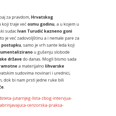
apaj za pravdom,
Hrvatskog
koji traje već
osmu godinu
, a u kojem u
tski sudac
Ivan Turudić
kazneno goni
to je već zadovoljštinu a i nemale pare za
m postupku
, samo je vrh sante leda koji
rumentalizirano
u gušenju slobode
ske države
do danas. Mogli bismo sada
sramotne
a materijalno
lihvarske
atskim sudovima novinari i urednici,
m, dok bi nam prsti jedne ruke bili
će
.
dsteta-jutarnjeg-lista-zbog-intervjua-
-zabrinjavajuca-cenzorska-praksa-