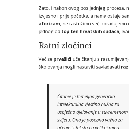
Zato, i nakon ovog posljednjeg procesa, n
izvjesno i prije početka, a nama ostaje sa
aforizam
, ne rastužimo već obradujemo 
jednog od
top ten hrvatskih sudaca
, Iv
Ratni zločinci
Već se
prvašići
uče čitanju s razumijeva
školovanja mogli nastaviti savladavati
raz
Čitanje je temeljna generička
intelektualna vještina nužna za
uspješno djelovanje u suvremenom
svijetu. Ona je posebno važna za
učenje iz teksta i u velikoj mjeri