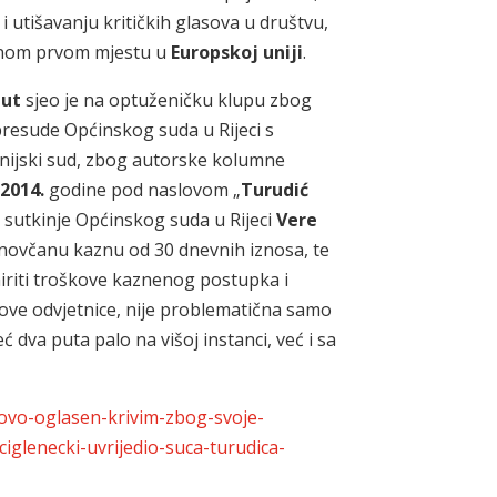
 utišavanju kritičkih glasova u društvu,
vnom prvom mjestu u
Europskoj uniji
.
put
sjeo je na optuženičku klupu zbog
 presude Općinskog suda u Rijeci s
anijski sud, zbog autorske kolumne
2014.
godine pod naslovom „
Turudić
a sutkinje Općinskog suda u Rijeci
Vere
 novčanu kaznu od 30 dnevnih iznosa, te
riti troškove kaznenog postupka i
egove odvjetnice, nije problematična samo
 dva puta palo na višoj instanci, već i sa
novo-oglasen-krivim-zbog-svoje-
iglenecki-uvrijedio-suca-turudica-