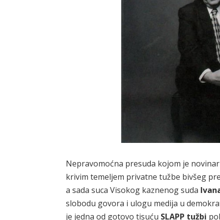
Nepravomoćna presuda kojom je novinar
krivim temeljem privatne tužbe bivšeg pr
a sada suca Visokog kaznenog suda
Ivan
slobodu govora i ulogu medija u demokra
je jedna od gotovo tisuću
SLAPP tužbi
pok