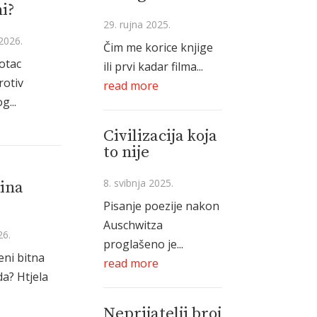
i?
29. rujna 2025.
2026.
Čim me korice knjige
 otac
ili prvi kadar filma...
rotiv
read more
g...
Civilizacija koja
to nije
8. svibnja 2025.
ina
Pisanje poezije nakon
Auschwitza
26.
proglašeno je...
eni bitna
read more
a? Htjela
Neprijatelji broj