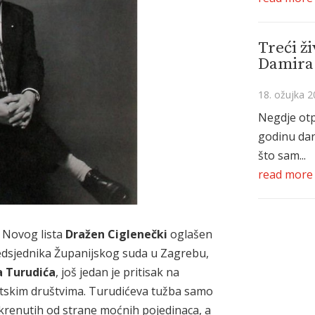
Treći ži
Damira 
18. ožujka 2
Negdje otp
godinu da
što sam...
read more
 Novog lista
Dražen Ciglenečki
oglašen
edsjednika Županijskog suda u Zagrebu,
a Turudića
, još jedan je pritisak na
tskim društvima. Turudićeva tužba samo
renutih od strane moćnih pojedinaca, a