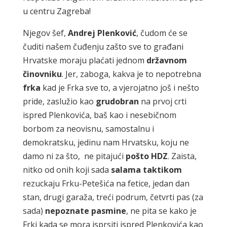
u centru Zagreba!
Njegov šef,
Andrej Plenković
, čudom će se
čuditi našem čuđenju zašto sve to građani
Hrvatske moraju plaćati jednom
državnom
činovniku
. Jer, zaboga, kakva je to nepotrebna
frka
kad je Frka sve to, a vjerojatno još i nešto
pride, zaslužio kao
grudobran
na prvoj crti
ispred Plenkovića, baš kao i nesebičnom
borbom za neovisnu, samostalnu i
demokratsku, jedinu nam Hrvatsku, koju ne
damo ni za što, ne pitajući
pošto HDZ
. Zaista,
nitko od onih koji sada
salama taktikom
rezuckaju Frku-Petešića na fetice, jedan dan
stan, drugi garaža, treći podrum, četvrti pas (za
sada)
nepoznate pasmine
, ne pita se kako je
Frki kada se mora isprsiti ispred Plenkovića kao