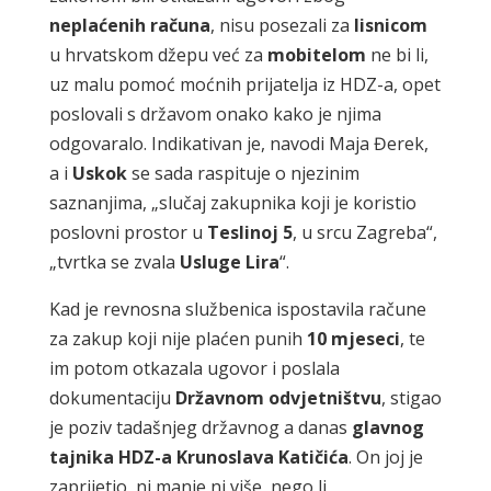
neplaćenih računa
, nisu posezali za
lisnicom
u hrvatskom džepu već za
mobitelom
ne bi li,
uz malu pomoć moćnih prijatelja iz HDZ-a, opet
poslovali s državom onako kako je njima
odgovaralo. Indikativan je, navodi Maja Đerek,
a i
Uskok
se sada raspituje o njezinim
saznanjima, „slučaj zakupnika koji je koristio
poslovni prostor u
Teslinoj 5
, u srcu Zagreba“,
„tvrtka se zvala
Usluge Lira
“.
Kad je revnosna službenica ispostavila račune
za zakup koji nije plaćen punih
10 mjeseci
, te
im potom otkazala ugovor i poslala
dokumentaciju
Državnom odvjetništvu
, stigao
je poziv tadašnjeg državnog a danas
glavnog
tajnika HDZ-a Krunoslava Katičića
. On joj je
zaprijetio, ni manje ni više, nego li