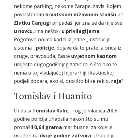
nekome parking, nekome čarape, zavisi kojem
povlaštenom
hrvatskom državnom stališu
po
Zlatku Canjugi
pripadaš, jer zna se da nije sve
u novcu
, ima nešto i
u privilegijama
.
Pogotovo onima kad ti iz jedne „institucije
sistema“,
policije
, dojave da te prate, a onda iz
druge, pravosuđa, časte
uvjetnom kaznom
umjesto dugogodišnjeg zatvora! A što ako te
nema u toj vladajućoj hijerarhiji i kastinskoj
podjeli dobara, ako si, ono što bi se reklo,
raja
?
Tomislav i Huanito
Onda si
Tomislav Kulić
. Tog je mladića 2006.
godine policija uhapsila nakon što su mu
pronašli
0,64 grama
marihuane, za koje je
osuđen na
dvije godine zatvora
. Uzalud je