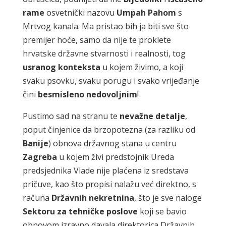
rame
osvetnički nazovu
Umpah Pahom
s
Mrtvog kanala. Ma pristao bih ja biti sve što
premijer hoće, samo da nije te proklete
hrvatske državne stvarnosti i realnosti, tog
usranog konteksta
u kojem živimo, a koji
svaku psovku, svaku porugu i svako vrijeđanje
čini
besmisleno nedovoljnim
!
Pustimo sad na stranu te
nevažne detalje
,
poput činjenice da brzopotezna (za razliku od
Banije
) obnova državnog stana u centru
Zagreba
u kojem živi predstojnik Ureda
predsjednika Vlade nije plaćena iz sredstava
pričuve, kao što propisi nalažu već direktno, s
računa
Državnih nekretnina
, što je sve naloge
Sektoru za tehničke poslove
koji se bavio
obnovom izravno davala direktorica Državnih