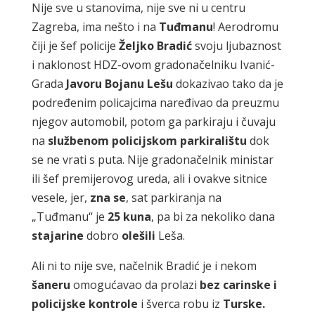
Nije sve u stanovima, nije sve ni u centru
Zagreba, ima nešto i na
Tuđmanu
! Aerodromu
čiji je šef policije
Željko Bradić
svoju ljubaznost
i naklonost HDZ-ovom gradonačelniku Ivanić-
Grada
Javoru Bojanu Lešu
dokazivao tako da je
podređenim policajcima naređivao da preuzmu
njegov automobil, potom ga parkiraju i čuvaju
na
službenom policijskom parkiralištu
dok
se ne vrati s puta. Nije gradonačelnik ministar
ili šef premijerovog ureda, ali i ovakve sitnice
vesele, jer,
zna se
, sat parkiranja na
„Tuđmanu“ je
25 kuna
, pa bi za nekoliko dana
stajarine
dobro
olešili
Leša.
Ali ni to nije sve, načelnik Bradić je i nekom
šaneru
omogućavao da prolazi
bez carinske i
policijske kontrole
i šverca robu iz
Turske.