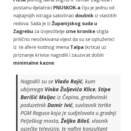
postanu djelatnici
PNUSKOK-a
čiju je jednu od
najtajnijih istraga sabotirao
doušnik
iz vlastitih
redova. Sada je iz
Županijskog suda u
Zagrebu
za izvjestitelje
crne kronike
stigla
prilično neočekivana vijest da su se optuženici
iz te afere kodnog imena
Talpa
(krtica) uz
priznanje krivice nagodili i zauzvrat dobili
minimalne kazne
:
Nagodili su se
Vlado Rajić
, kum
ubijenoga
Vinka Žuljevića Klice
,
Stipe
Barišić Moljac
iz Čepina, građevinski
poduzetnik
Damir Ivić
, suvlasnik tvrtke
PGM Ragusa koja je sudjelovala u gradnji
Pelješkog mosta,
Željko Biloš
, vlasnik
osječke televizije, te naftni konzultant