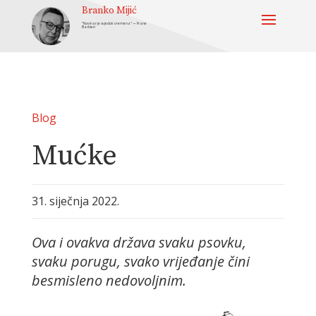
Branko Mijić
“Novinar je svjedok vremena” — Frane
Barbieri
Blog
Mućke
31. siječnja 2022.
Ova i ovakva država svaku psovku,
svaku porugu, svako vrijeđanje čini
besmisleno nedovoljnim.