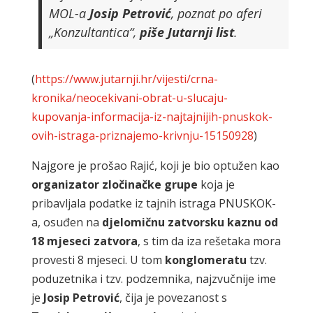
MOL-a
Josip Petrović
, poznat po aferi
„Konzultantica“,
piše Jutarnji list
.
(
https://www.jutarnji.hr/vijesti/crna-
kronika/neocekivani-obrat-u-slucaju-
kupovanja-informacija-iz-najtajnijih-pnuskok-
ovih-istraga-priznajemo-krivnju-15150928
)
Najgore je prošao Rajić, koji je bio optužen kao
organizator zločinačke grupe
koja je
pribavljala podatke iz tajnih istraga PNUSKOK-
a, osuđen na
djelomičnu zatvorsku kaznu od
18 mjeseci zatvora
, s tim da iza rešetaka mora
provesti 8 mjeseci. U tom
konglomeratu
tzv.
poduzetnika i tzv. podzemnika, najzvučnije ime
je
Josip Petrović
, čija je povezanost s