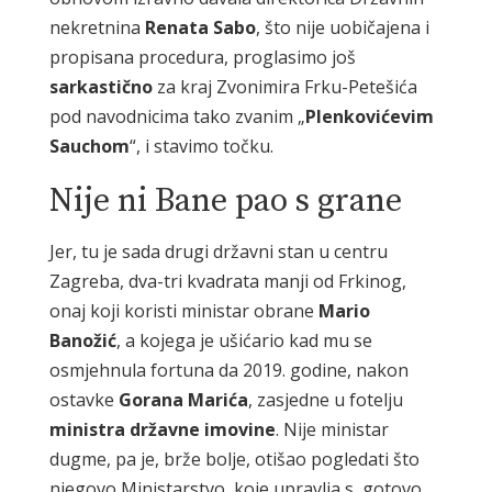
nekretnina
Renata Sabo
, što nije uobičajena i
propisana procedura, proglasimo još
sarkastično
za kraj Zvonimira Frku-Petešića
pod navodnicima tako zvanim „
Plenkovićevim
Sauchom
“, i stavimo točku.
Nije ni Bane pao s grane
Jer, tu je sada drugi državni stan u centru
Zagreba, dva-tri kvadrata manji od Frkinog,
onaj koji koristi ministar obrane
Mario
Banožić
, a kojega je ušićario kad mu se
osmjehnula fortuna da 2019. godine, nakon
ostavke
Gorana Marića
, zasjedne u fotelju
ministra državne imovine
. Nije ministar
dugme, pa je, brže bolje, otišao pogledati što
njegovo Ministarstvo, koje upravlja s gotovo