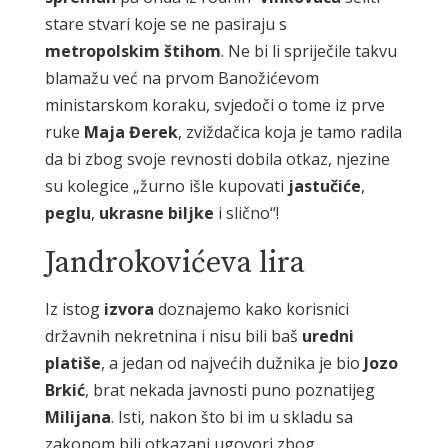
stare stvari koje se ne pasiraju s
metropolskim štihom
. Ne bi li spriječile takvu
blamažu već na prvom Banožićevom
ministarskom koraku, svjedoči o tome iz prve
ruke
Maja Đerek
, zviždačica koja je tamo radila
da bi zbog svoje revnosti dobila otkaz, njezine
su kolegice „žurno išle kupovati
jastučiće
,
peglu
,
ukrasne biljke
i slično“!
Jandrokovićeva lira
Iz istog
izvora
doznajemo kako korisnici
državnih nekretnina i nisu bili baš
uredni
platiše
, a jedan od najvećih dužnika je bio
Jozo
Brkić
, brat nekada javnosti puno poznatijeg
Milijana
. Isti, nakon što bi im u skladu sa
zakonom bili otkazani ugovori zbog