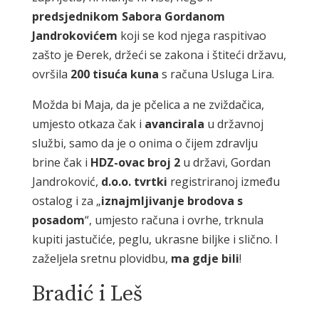
predsjednikom Sabora Gordanom
Jandrokovićem
koji se kod njega raspitivao
zašto je Đerek, držeći se zakona i štiteći državu,
ovršila
200 tisuća kuna
s računa Usluga Lira.
Možda bi Maja, da je pčelica a ne zviždačica,
umjesto otkaza čak i
avancirala
u državnoj
službi, samo da je o onima o čijem zdravlju
brine čak i
HDZ-ovac broj 2
u državi, Gordan
Jandroković,
d.o.o. tvrtki
registriranoj između
ostalog i za „
iznajmljivanje brodova s
posadom
“, umjesto računa i ovrhe, trknula
kupiti jastučiće, peglu, ukrasne biljke i slično. I
zaželjela sretnu plovidbu,
ma gdje bili
!
Bradić i Leš