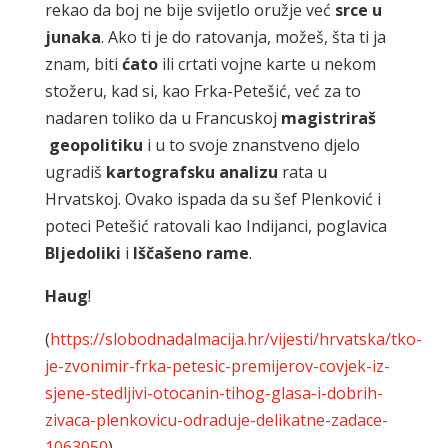
rekao da boj ne bije svijetlo oružje već
srce u
junaka
. Ako ti je do ratovanja, možeš, šta ti ja
znam, biti
ćato
ili crtati vojne karte u nekom
stožeru, kad si, kao Frka-Petešić, već za to
nadaren toliko da u Francuskoj
magistriraš
geopolitiku
i u to svoje znanstveno djelo
ugradiš
kartografsku analizu
rata u
Hrvatskoj. Ovako ispada da su šef Plenković i
poteci Petešić ratovali kao Indijanci, poglavica
Bljedoliki
i
Iščašeno rame
.
Haug
!
(
https://slobodnadalmacija.hr/vijesti/hrvatska/tko-
je-zvonimir-frka-petesic-premijerov-covjek-iz-
sjene-stedljivi-otocanin-tihog-glasa-i-dobrih-
zivaca-plenkovicu-odraduje-delikatne-zadace-
1063050
)