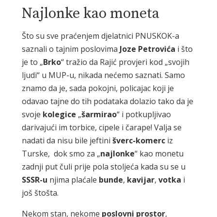
Najlonke kao moneta
Što su sve praćenjem djelatnici PNUSKOK-a
saznali o tajnim poslovima
Joze Petrovića
i što
je to „
Brko
“ tražio da Rajić provjeri kod „svojih
ljudi“ u MUP-u, nikada nećemo saznati. Samo
znamo da je, sada pokojni, policajac koji je
odavao tajne do tih podataka dolazio tako da je
svoje
kolegice
„
šarmirao
“ i potkupljivao
darivajući im torbice, cipele i čarape! Valja se
nadati da nisu bile jeftini
šverc-komerc
iz
Turske, dok smo za „
najlonke
“ kao monetu
zadnji put čuli prije pola stoljeća kada su se u
SSSR-u
njima plaćale
bunde
,
kavijar
,
votka
i
još štošta.
Nekom stan, nekome
poslovni prostor
,