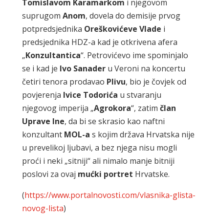
Tomislavom Karamarkom
i njegovom
suprugom
Anom
, dovela do demisije prvog
potpredsjednika
Oreškovićeve Vlade
i
predsjednika HDZ-a kad je otkrivena afera
„
Konzultantica
“. Petrovićevo ime spominjalo
se i kad je
Ivo Sanader
u Veroni na koncertu
četiri tenora prodavao
Plivu
, bio je čovjek od
povjerenja
Ivice Todorića
u stvaranju
njegovog imperija „
Agrokora
“, zatim
član
Uprave Ine
, da bi se skrasio kao naftni
konzultant
MOL-a
s kojim država Hrvatska nije
u prevelikoj ljubavi, a bez njega nisu mogli
proći i neki „sitniji“ ali nimalo manje bitniji
poslovi za ovaj
mućki portret
Hrvatske.
(
https://www.portalnovosti.com/vlasnika-glista-
novog-lista
)