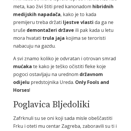
meta, kao živi štiti pred kanonadom
hibridnih
medijskih napadača
, kako je to kada
premijeru treba držati
ljestve vlasti
da ga ne
sruše
demontažeri države
ili pak kada u letu
mora hvatati
trula jaja
kojima se teroristi
nabacuju na gazdu.
A svi znamo koliko je odvratan i otrovan smrad
mućaka
te kako je teško očistiti fleke koje
pogoci ostavljaju na urednom
državnom
odijelu
predstojnika Ureda.
Only Fools and
Horses
!
Poglavica Bljedoliki
Zafrknuli su se oni koji sada misle obeščastiti
Frku i oteti mu centar Zagreba, zaboravili su ti i