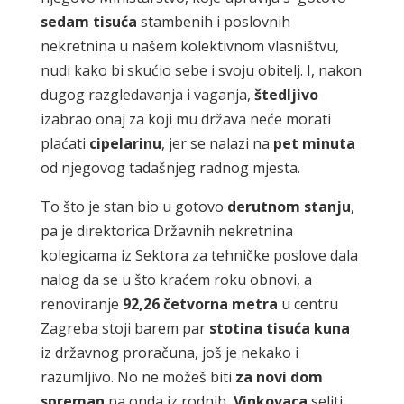
sedam tisuća
stambenih i poslovnih
nekretnina u našem kolektivnom vlasništvu,
nudi kako bi skućio sebe i svoju obitelj. I, nakon
dugog razgledavanja i vaganja,
štedljivo
izabrao onaj za koji mu država neće morati
plaćati
cipelarinu
, jer se nalazi na
pet minuta
od njegovog tadašnjeg radnog mjesta.
To što je stan bio u gotovo
derutnom stanju
,
pa je direktorica Državnih nekretnina
kolegicama iz Sektora za tehničke poslove dala
nalog da se u što kraćem roku obnovi, a
renoviranje
92,26 četvorna
metra
u centru
Zagreba stoji barem par
stotina tisuća kuna
iz državnog proračuna, još je nekako i
razumljivo. No ne možeš biti
za novi dom
spreman
pa onda iz rodnih
Vinkovaca
seliti