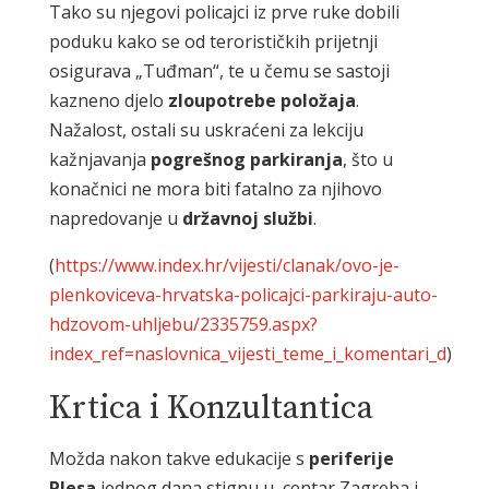
Tako su njegovi policajci iz prve ruke dobili
poduku kako se od terorističkih prijetnji
osigurava „Tuđman“, te u čemu se sastoji
kazneno djelo
zloupotrebe položaja
.
Nažalost, ostali su uskraćeni za lekciju
kažnjavanja
pogrešnog parkiranja
, što u
konačnici ne mora biti fatalno za njihovo
napredovanje u
državnoj službi
.
(
https://www.index.hr/vijesti/clanak/ovo-je-
plenkoviceva-hrvatska-policajci-parkiraju-auto-
hdzovom-uhljebu/2335759.aspx?
index_ref=naslovnica_vijesti_teme_i_komentari_d
)
Krtica i Konzultantica
Možda nakon takve edukacije s
periferije
Plesa
jednog dana stignu u centar Zagreba i