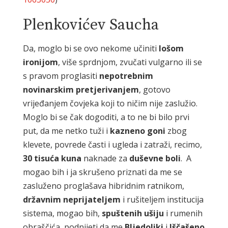
Plenkovićev Saucha
Da, moglo bi se ovo nekome učiniti
lošom
ironijom
, više sprdnjom, zvučati vulgarno ili se
s pravom proglasiti
nepotrebnim
novinarskim pretjerivanjem
, gotovo
vrijeđanjem čovjeka koji to ničim nije zaslužio.
Moglo bi se čak dogoditi, a to ne bi bilo prvi
put, da me netko tuži i
kazneno goni
zbog
klevete, povrede časti i ugleda i zatraži, recimo,
30 tisuća kuna
naknade za
duševne boli
. A
mogao bih i ja skrušeno priznati da me se
zasluženo proglašava hibridnim ratnikom,
državnim neprijateljem
i rušiteljem institucija
sistema, mogao bih,
spuštenih ušiju
i rumenih
obraščića, podnijeti da me
Bljedoliki
i
Iščašeno