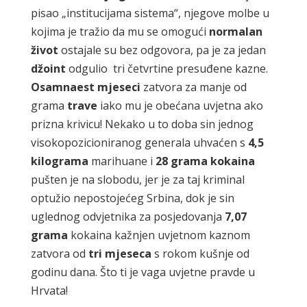
pisao „institucijama sistema“, njegove molbe u
kojima je tražio da mu se omogući
normalan
život
ostajale su bez odgovora, pa je za jedan
džoint
odgulio tri četvrtine presuđene kazne.
Osamnaest mjeseci
zatvora za manje od
grama
trave
iako mu je obećana uvjetna ako
prizna krivicu! Nekako u to doba sin jednog
visokopozicioniranog generala uhvaćen s
4,5
kilograma
marihuane i
28 grama kokaina
pušten je na slobodu, jer je za taj kriminal
optužio nepostojećeg Srbina, dok je sin
uglednog odvjetnika za posjedovanja
7,07
grama
kokaina kažnjen uvjetnom kaznom
zatvora od
tri mjeseca
s rokom kušnje od
godinu dana. Što ti je vaga uvjetne pravde u
Hrvata!