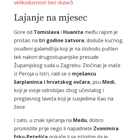
velikodusnost-bez-duse/
)
Lajanje na mjesec
Gore od
Tomislava
i
Huanita
među rajom je
prošao na
tri godine zatvora
, doduše kućnog,
osuđeni galamdžija koji je na slobodu pušten
tek nakon drugostupanjske presude
Županijskog suda u Zagrebu. Zločinac je inače
iz Peroja u Istri, radi se o
mješancu
šarplaninca i hrvatskog ovčara
, psu
Medi
,
koji je svoje odrobijao zbog učestalog i
preglasnog laveža koji je susjedima išao na
živce
I zato, u znak sjećanja na
Medu
, dobro
promislite prije nego li napadnete
Zvonimira
Frku-Petešića
pokaže li se istinitim da je