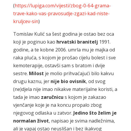
(
https://lupiga.com/vijesti/zbog-0-64-grama-
trave-kako-vas-pravosudje-zgazi-kad-niste-
kruljcev-sin
)
Tomislav Kulić sa šest godina je ostao bez oca
koji je poginuo kao
hrvatski branitelj
1991.
godine, a te kobne 2006. umrla mu je majka od
raka pluća, s kojom je prošao cijelu bolest i sve
kemoterapije, ostavši sam s bratom i dvije
sestre.
Milost
je molio prihvaćajući bilo kakvu
drugu kaznu, jer
nije bio ovisnik
, od svog
(ne)djela nije imao nikakve materijalne koristi, a
tada je imao
zaručnicu
s kojom je zakazao
vjenčanje koje je na koncu propalo zbog
njegovog odlaska u zatvor.
Jedino što želim je
normalan život
, napisao je svima nadležnima,
ali je vapaj ostao neuslišan i bez ikakvog