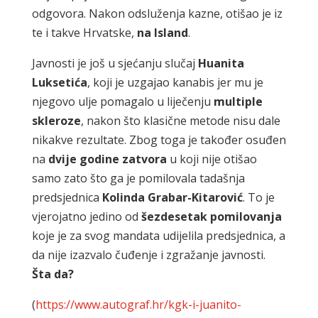
odgovora. Nakon odsluženja kazne, otišao je iz
te i takve Hrvatske,
na Island
.
Javnosti je još u sjećanju slučaj
Huanita
Luksetića
, koji je uzgajao kanabis jer mu je
njegovo ulje pomagalo u liječenju
multiple
skleroze
, nakon što klasične metode nisu dale
nikakve rezultate. Zbog toga je također osuđen
na
dvije godine zatvora
u koji nije otišao
samo zato što ga je pomilovala tadašnja
predsjednica
Kolinda Grabar-Kitarović
. To je
vjerojatno jedino od
šezdesetak pomilovanja
koje je za svog mandata udijelila predsjednica, a
da nije izazvalo čuđenje i zgražanje javnosti.
Šta da?
(
https://www.autograf.hr/kgk-i-juanito-