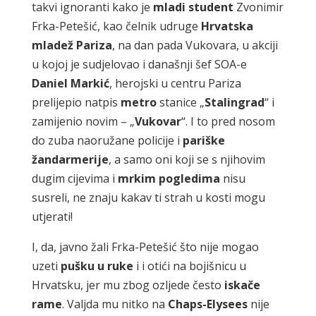
takvi ignoranti kako je
mladi student
Zvonimir
Frka-Petešić, kao čelnik udruge
Hrvatska
mladež Pariza
, na dan pada Vukovara, u akciji
u kojoj je sudjelovao i današnji šef SOA-e
Daniel Markić
, herojski u centru Pariza
prelijepio natpis
metro
stanice „
Stalingrad
“ i
zamijenio novim – „
Vukovar
“. I to pred nosom
do zuba naoružane policije i
pariške
žandarmerije
, a samo oni koji se s njihovim
dugim cijevima i
mrkim pogledima
nisu
susreli, ne znaju kakav ti strah u kosti mogu
utjerati!
I, da, javno žali Frka-Petešić što nije mogao
uzeti
pušku u ruke
i i otići na bojišnicu u
Hrvatsku, jer mu zbog ozljede često
iskače
rame
. Valjda mu nitko na
Chaps-Elysees
nije