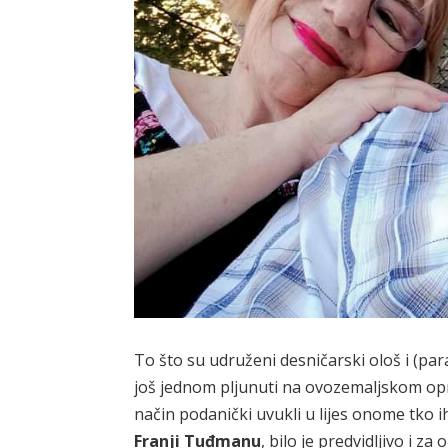
To što su udruženi desničarski ološ i (pa
još jednom pljunuti na ovozemaljskom op
način podanički uvukli u lijes onome tko ih
Franji Tuđmanu
, bilo je predvidljivo i za 