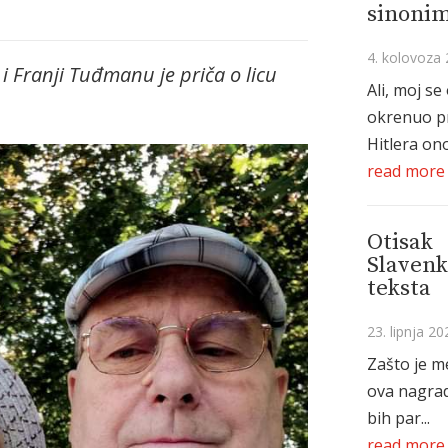
sinonim
4. kolovoza 
i Franji Tuđmanu je priča o licu
Ali, moj se
okrenuo p
Hitlera ono
read more
Otisak
Slavenk
teksta
23. lipnja 20
Zašto je m
ova nagrad
bih par...
read more