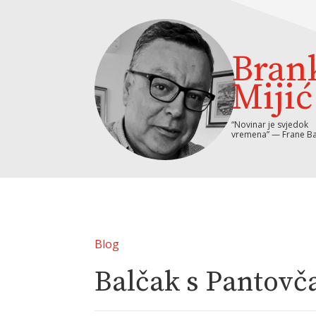
Bran
Mijić
“Novinar je svjedok
vremena” — Frane Ba
Blog
Balčak s Pantovč