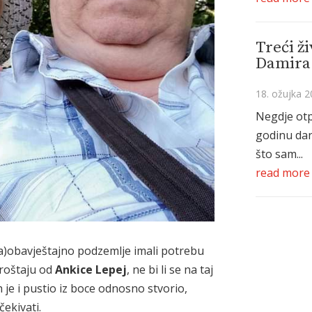
Treći ži
Damira 
18. ožujka 2
Negdje otp
godinu da
što sam...
read more
ra)obavještajno podzemlje imali potrebu
roštaju od
Ankice Lepej
, ne bi li se na taj
 je i pustio iz boce odnosno stvorio,
očekivati.