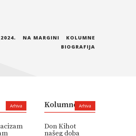
 2024.
NA MARGINI
KOLUMNE
BIOGRAFIJA
Kolumne
Arhiva
Arhiva
 nacizam
Don Kihot
zam
našeg doba