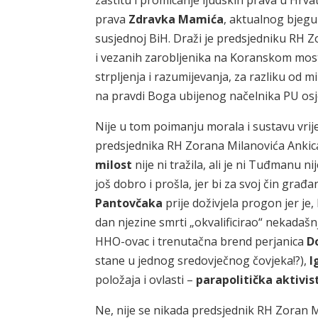
zaštitu i promicanje ljudskih prava u Hrvat
prava
Zdravka Mamića
, aktualnog bjeg
susjednoj BiH. Draži je predsjedniku RH 
i vezanih zarobljenika na Koranskom mo
strpljenja i razumijevanja, za razliku od 
na pravdi Boga ubijenog načelnika PU os
Nije u tom poimanju morala i sustavu vrij
predsjednika RH Zorana Milanovića Ankic
milost
nije ni tražila, ali je ni Tuđmanu n
još dobro i prošla, jer bi za svoj čin gra
Pantovčaka
prije doživjela progon jer je, 
dan njezine smrti „okvalificirao“ nekadašn
HHO-ovac i trenutačna brend perjanica
D
stane u jednog sredovječnog čovjeka!?),
I
položaja i ovlasti –
parapolitička aktivis
Ne, nije se nikada predsjednik RH Zoran M