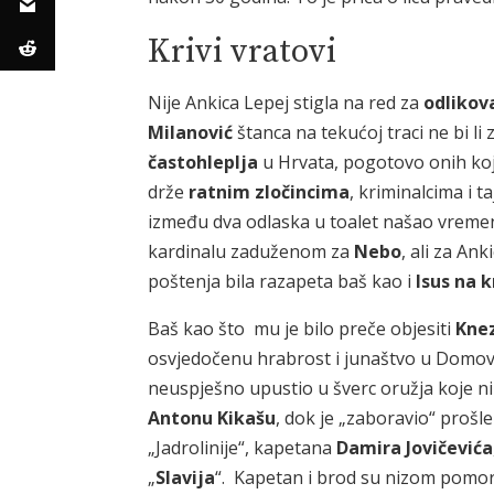
Krivi vratovi
Nije Ankica Lepej stigla na red za
odlikov
Milanović
štanca na tekućoj traci ne bi li
častohleplja
u Hrvata, pogotovo onih koje
drže
ratnim zločincima
, kriminalcima i t
između dva odlaska u toalet našao vremen
kardinalu zaduženom za
Nebo
, ali za Ank
poštenja bila razapeta baš kao i
Isus na k
Baš kao što mu je bilo preče objesiti
Kne
osvjedočenu hrabrost i junaštvo u Domovi
neuspješno upustio u šverc oružja koje nik
Antonu Kikašu
, dok je „zaboravio“ prošl
„Jadrolinije“, kapetana
Damira Jovičevića
„
Slavija
“. Kapetan i brod su nizom pomo