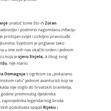
anje
unatoč tome što ih
Zoran
 zadovoljio i podmirio nagomilanu inflaciju
 pristojan svijet i ozbiljno pravosuđe
ajkunima. Svjetovni je poglavar tako
a u ime svih nas okačiti orden i jednom
icu koja je
vjeru živjela,
a zbog svog
rižu
, nije mario.
za Domagoja
s ogrlicom za „pokazanu
nskom ratu“ jednom avanturisti koji se
ada nije stiglo do hrvatskih branitelja,
e godine preminulog djelatnika
, zapovjednika legendarnog broda
rskih poduhvata spajali
Rijeku
i