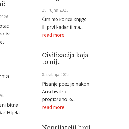
i?
29. rujna 2025.
2026.
Čim me korice knjige
 otac
ili prvi kadar filma...
rotiv
read more
g...
Civilizacija koja
to nije
8. svibnja 2025.
ina
Pisanje poezije nakon
Auschwitza
26.
proglašeno je...
eni bitna
read more
a? Htjela
Neprijatelji broj