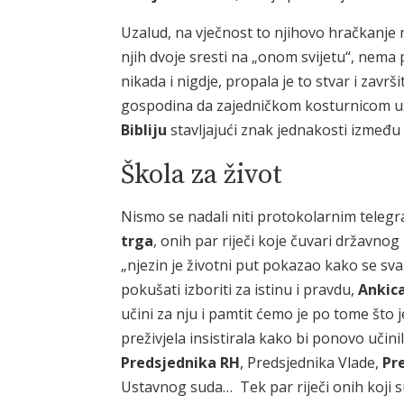
Uzalud, na vječnost to njihovo hračkanje 
njih dvoje sresti na „onom svijetu“, nem
nikada i nigdje, propala je to stvar i zavr
gospodina da zajedničkom kosturnicom us
Bibliju
stavljajući znak jednakosti između 
Škola za život
Nismo se nadali niti protokolarnim teleg
trga
, onih par riječi koje čuvari državno
„njezin je životni put pokazao kako se sv
pokušati izboriti za istinu i pravdu,
Ankic
učini za nju i pamtit ćemo je po tome što j
preživjela insistirala kako bi ponovo učini
Predsjednika RH
, Predsjednika Vlade,
Pr
Ustavnog suda… Tek par riječi onih koji s