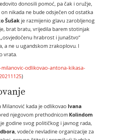
redovito donosili pomoć, pa čak i oružje,
da on nikada ne bude odsječen od ostatka
ko Šušak
je razmijenio glavu zarobljenog
je, brat bratu, vrijedila barem stotinjak
ju „osvjedočenu hrabrost i junaštvo“
, a ne u ugandskom zrakoplovu. I
o vrata.
to-milanovic-odlikovao-antona-kikasa-
-20211125
)
ovanje
an Milanović kada je odlikovao
Ivana
e pred njegovom prethodnicom
Kolindom
nje godine svog političkog i javnog rada,
odbora
, vodeće nevladine organizacije za