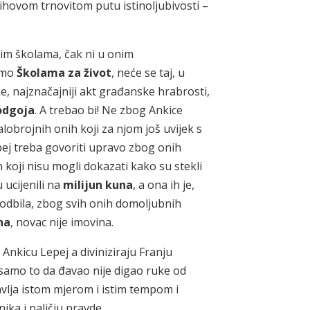
 njihovom trnovitom putu istinoljubivosti –
kim školama, čak ni u onim
amo
Školama za život
, neće se taj, u
e, najznačajniji akt građanske hrabrosti,
odgoja
. A trebao bi! Ne zbog Ankice
alobrojnih onih koji za njom još uvijek s
epej treba govoriti upravo zbog onih
h koji nisu mogli dokazati kako su stekli
 ucijenili na
milijun kuna
, a ona ih je,
odbila, zbog svih onih domoljubnih
na
, novac nije imovina.
u
Ankicu Lepej a diviniziraju Franju
samo to da đavao nije digao ruke od
vlja istom mjerom i istim tempom i
ika i naličju pravde.