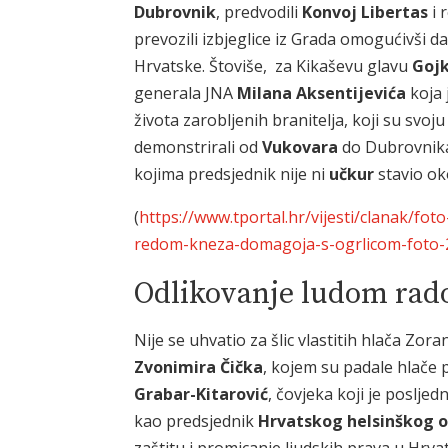
Dubrovnik
, predvodili
Konvoj Libertas
i 
prevozili izbjeglice iz Grada omogućivši 
Hrvatske. Štoviše, za Kikaševu glavu
Goj
generala JNA
Milana Aksentijevića
koja 
života zarobljenih branitelja, koji su svo
demonstrirali od
Vukovara
do Dubrovnika
kojima predsjednik nije ni
učkur
stavio ok
(
https://www.tportal.hr/vijesti/clanak/fo
redom-kneza-domagoja-s-ogrlicom-foto
Odlikovanje ludom rad
Nije se uhvatio za šlic vlastitih hlača Zor
Zvonimira Čička
, kojem su padale hlač
Grabar-Kitarović
, čovjeka koji je posljed
kao predsjednik
Hrvatskog helsinškog 