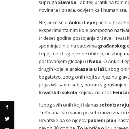
supruga
Slaveka
i obitelj pratili na tom
novinara i pisaca, odvjetnika i humanista.
Ne, neće se o
Ankici Lepej
učiti u hrvats
eksperimentalnim koje pompozno naziv
trideset godina postojanja države Hrvatsk
spominjati niti na satovima
građanskog 
Lepej, ne zbog njezine obitelji, ne zbog m
poštovanjem gledaju u
Nebo
. O Ankici L
drugih koje je
prokazala u laži
, zbog oni
bogatstvo, zbog onih koji su njezinu glavu
prijavivši samu sebe, potom s gnušanjem 
hrvatskih sokola
kojima, na užas
Feniča
I zbog svih onih koji i danas
sotonizaraj
Tuđmana, što samo po sebi može značiti 
Hrvatske pa se njegov
pakleni plan
nasta
nakon 30 godina. To je priča o licu pravedn