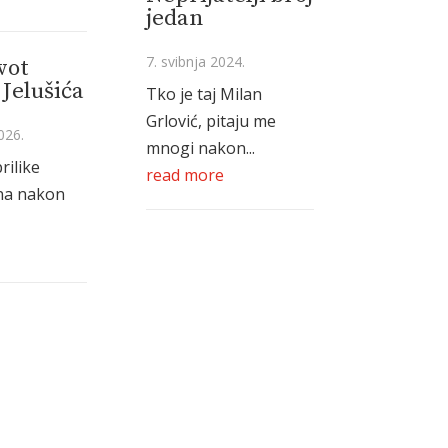
jedan
7. svibnja 2024.
vot
Jelušića
Tko je taj Milan
Grlović, pitaju me
026.
mnogi nakon...
rilike
read more
na nakon