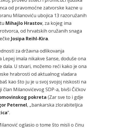
skoj, proveo štiteći i promičući ljudska
unca od pravomoćne zatvorske kazne u
Zoranu Milanoviću ubojica 13 razoružanih
stu
Mihajlo Hrastov
, za kojeg ima
mirotvorca, od hrvatskih oružanih snaga
ječke
Josipa Reihl-Kira
.
ednosti za državna odlikovanja
a Lepej imala nikakve šanse, doduše ona
ije dala. U stvari, možemo reći kako je ona
đanske hrabrosti od aktualnog vladara
baš kao što ju je u svoj svojoj niskosti na
ji član Milanovićevog SDP-a, bivši Čičkov
omovinskog pokreta
(Zar sve to i gdje
gor Peternel
, „bankarska zlorabiteljica
tica
“.
ilanović oglasio o tome što misli o činu