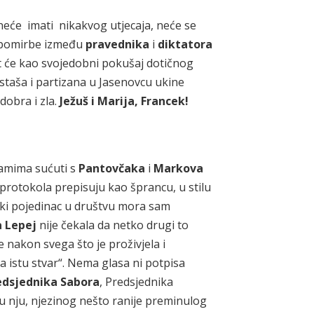
neće imati nikakvog utjecaja, neće se
a pomirbe između
pravednika
i
diktatora
šit će kao svojedobni pokušaj dotičnog
taša i partizana u Jasenovcu ukine
dobra i zla.
Ježuš i Marija, Francek!
ramima sućuti s
Pantovčaka
i
Markova
g protokola prepisuju kao šprancu, u stilu
aki pojedinac u društvu mora sam
a Lepej
nije čekala da netko drugi to
e nakon svega što je proživjela i
la istu stvar“. Nema glasa ni potpisa
edsjednika Sabora
, Predsjednika
u nju, njezinog nešto ranije preminulog