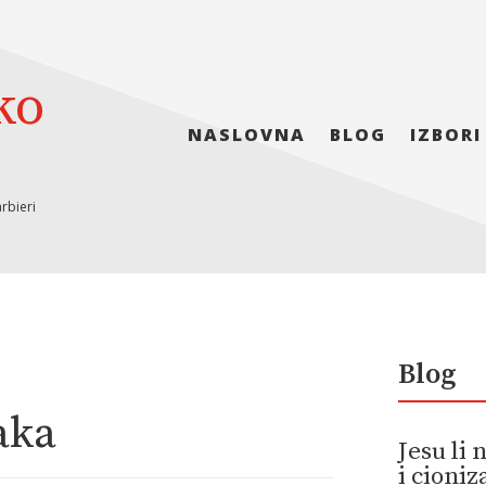
ko
NASLOVNA
BLOG
IZBORI
rbieri
Blog
aka
Jesu li
i cioni