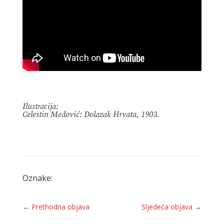
Ilustracija:
Celestin Medović: Dolazak Hrvata, 1903.
Oznake:
←
Prethodna objava
Sljedeća objava
→