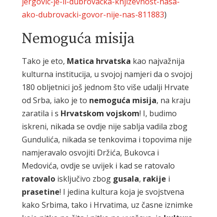
jergovic-je-li-dubrovacka-knjizevnost-nasa-
ako-dubrovacki-govor-nije-nas-811883
)
Nemoguća misija
Tako je eto,
Matica hrvatska
kao najvažnija
kulturna institucija, u svojoj namjeri da o svojoj
180 obljetnici još jednom što više udalji Hrvate
od Srba, iako je to
nemoguća misija
, na kraju
zaratila i s
Hrvatskom vojskom
! I, budimo
iskreni, nikada se ovdje nije sablja vadila zbog
Gundulića, nikada se tenkovima i topovima nije
namjeravalo osvojiti Držića, Bukovca i
Medovića, ovdje se uvijek i kad se ratovalo
ratovalo
isključivo zbog
gusala
,
rakije
i
prasetine
! I jedina kultura koja je svojstvena
kako Srbima, tako i Hrvatima, uz časne iznimke