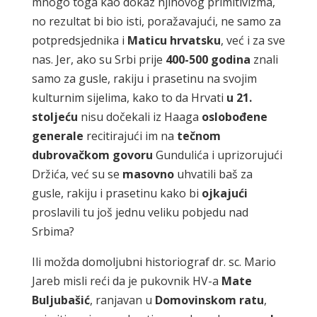
mnogo toga kao dokaz njihovog primitivizma,
no rezultat bi bio isti, poražavajući, ne samo za
potpredsjednika i
Maticu hrvatsku
, već i za sve
nas. Jer, ako su Srbi prije
400-500 godina
znali
samo za gusle, rakiju i prasetinu na svojim
kulturnim sijelima, kako to da Hrvati
u 21.
stoljeću
nisu dočekali iz Haaga
oslobođene
generale
recitirajući im na
tečnom
dubrovačkom govoru
Gundulića i uprizorujući
Držića, već su se
masovno
uhvatili baš za
gusle, rakiju i prasetinu kako bi
ojkajući
proslavili tu još jednu veliku pobjedu nad
Srbima?
Ili možda domoljubni historiograf dr. sc. Mario
Jareb misli reći da je pukovnik HV-a
Mate
Buljubašić
, ranjavan u
Domovinskom ratu
,