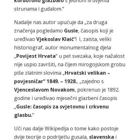
kordofono glazbalo
s jednom ili dvjema
strunama i gudalom.“
Nadalje nas autor upućuje da „za druga
značenja pogledamo
Gusle
, časopis koji je
uređivao
Vjekoslav Klaić
“! I, zaista, veliki
historiograf, autor monumentalnog djela
„
Povijest Hrvata
“ u pet svezaka, koje nažalost
nije uspio završiti, na čijem mirogojskom grobu
piše zlatnim slovima „
Hrvatski velikan –
povjesničar“ 1849. – 1928.
, „zajedno s
Vjenceslavom Novakom
, pokrenuo je 1892.
godine i uređivao mjesečni glazbeni časopis
„
Gusle: časopis za svjetovnu i crkvenu
glasbu.
“
Uči nas dalje Wikipedija o tome kako postoje
dvije teorije o podrijetlu gusala,
slavenska
i