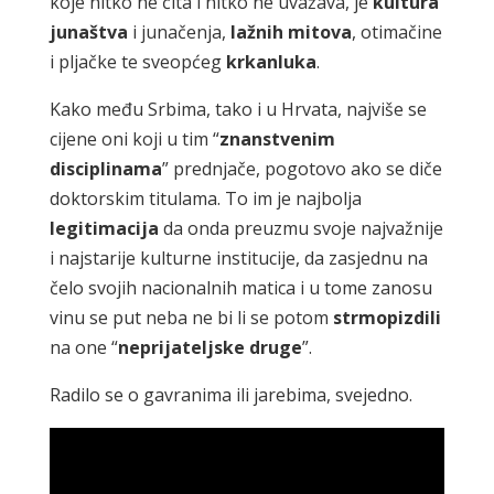
koje nitko ne čita i nitko ne uvažava, je
kultura
junaštva
i junačenja,
lažnih mitova
, otimačine
i pljačke te sveopćeg
krkanluka
.
Kako među Srbima, tako i u Hrvata, najviše se
cijene oni koji u tim “
znanstvenim
disciplinama
” prednjače, pogotovo ako se diče
doktorskim titulama. To im je najbolja
legitimacija
da onda preuzmu svoje najvažnije
i najstarije kulturne institucije, da zasjednu na
čelo svojih nacionalnih matica i u tome zanosu
vinu se put neba ne bi li se potom
strmopizdili
na one “
neprijateljske druge
”.
Radilo se o gavranima ili jarebima, svejedno.