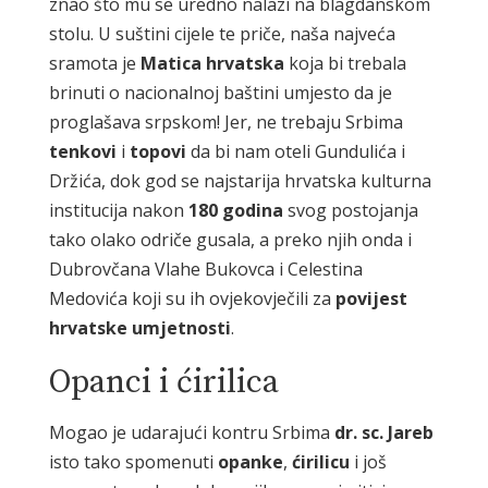
znao što mu se uredno nalazi na blagdanskom
stolu. U suštini cijele te priče, naša najveća
sramota je
Matica hrvatska
koja bi trebala
brinuti o nacionalnoj baštini umjesto da je
proglašava srpskom! Jer, ne trebaju Srbima
tenkovi
i
topovi
da bi nam oteli Gundulića i
Držića, dok god se najstarija hrvatska kulturna
institucija nakon
180 godina
svog postojanja
tako olako odriče gusala, a preko njih onda i
Dubrovčana Vlahe Bukovca i Celestina
Medovića koji su ih ovjekovječili za
povijest
hrvatske umjetnosti
.
Opanci i ćirilica
Mogao je udarajući kontru Srbima
dr. sc. Jareb
isto tako spomenuti
opanke
,
ćirilicu
i još