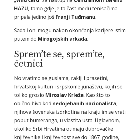
HAZU
, tamo gdje je ta čast među tenisačima
pripala jedino još
Franji Tuđmanu
.
Sada i oni mogu nakon okončanja karijere istim
putem do
Mirogojskih arkada
.
Sprem’te se, sprem’te,
četnici
No vratimo se guslama, rakiji i prasetini,
hrvatskoj kulturi i srpskome junaštvu, kojih se
toliko grozio
Miroslav Krleža
. Kao što to
obično biva kod
nedojebanih nacionalista
,
njihova šovenska izdrkotina na kraju im se vrati
poput bumeranga, u vlastita usta. Uglavnom,
ukoliko Srbi Hrvatima otimaju dubrovačke
književnike i književnost sve do 1867. godine,