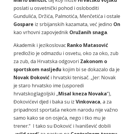
poslati u osvetnički pohod i osloboditi
Gundulića, Držića, Palmotića, Menčetića i ostale
Gospare
iz srbijanskih kazamata, već jedino
On
kao vrhovni zapovjednik
Oružanih snaga
.
Akademik i jezikoslovac
Ranko Matasović
predložio je odmazdu i osvetu, oko za oko, zub
za zub, da Hrvatska odgovori
Zakonom o
sportskom nasljeđu
kojim bi se dokazalo da je
Novak Đoković
i hrvatski tenisač. „Jer: Novak
je staro hrvatsko ime (usporedi
hrvatskoglagoljski „
Misal kneza Novaka
“),
Đokovićevi djed i baka su iz
Vinkovaca
, a za
pripadnost sportaša nekom narodu nije važno
samo kako se on osjeća, nego i tko mu je
trener.“ I tako su Đoković i Ivanišević dobili
„
wild card
“ za nastup na
Centralnom terenu