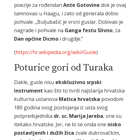
poezije za rođendan
Ante Gotovine
dok je ovaj
tamnovao u Haagu, i zato od generala dobio
pohvale. „Buljubašić je vrsni guslar. Dobivao je
nagrade i pohvale na
Ganga festu Slivno
, za
Dan općine Dicmo
i drugdje.“
(
https://hr.wikipedia.org/wiki/Gusle
)
Poturice gori od Turaka
Dakle, gusle nisu
ekskluzivno srpski
instrument
kao što to tvrdi najstarija hrvatska
kulturna ustanova
Matica hrvatska
povodom
180 godina svog postojanja iz usta svog
potpredsjednika
dr. sc. Marija Jareba
, one su
itekako hrvatske. Jer, ne bi se onda one
nisko
postavljenih i dužih žica
zvale dubrovačkim,