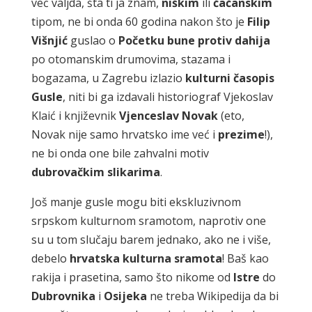
već valjda, šta ti ja znam,
niškim
ili
čačanskim
tipom, ne bi onda 60 godina nakon što je
Filip
Višnjić
guslao o
Početku bune protiv dahija
po otomanskim drumovima, stazama i
bogazama, u Zagrebu izlazio
kulturni časopis
Gusle
, niti bi ga izdavali historiograf Vjekoslav
Klaić i književnik
Vjenceslav Novak
(eto,
Novak nije samo hrvatsko ime već i
prezime
!),
ne bi onda one bile zahvalni motiv
dubrovačkim slikarima
.
Još manje gusle mogu biti ekskluzivnom
srpskom kulturnom sramotom, naprotiv one
su u tom slučaju barem jednako, ako ne i više,
debelo
hrvatska kulturna sramota
! Baš kao
rakija i prasetina, samo što nikome od
Istre
do
Dubrovnika
i
Osijeka
ne treba Wikipedija da bi