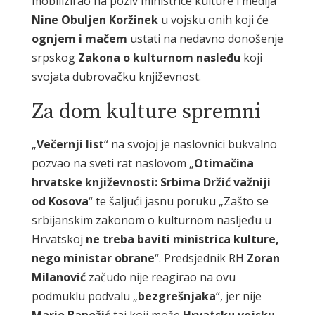
mobilizirao na poziv ministrice kulture i medija
Nine Obuljen Koržinek
u vojsku onih koji će
ognjem i mačem
ustati na nedavno donošenje
srpskog
Zakona o kulturnom nasleđu
koji
svojata dubrovačku književnost.
Za dom kulture spremni
„
Večernji list
“ na svojoj je naslovnici bukvalno
pozvao na sveti rat naslovom „
Otimačina
hrvatske književnosti: Srbima Držić važniji
od Kosova
“ te šaljući jasnu poruku „Zašto se
srbijanskim zakonom o kulturnom nasljeđu u
Hrvatskoj
ne treba baviti ministrica kulture,
nego ministar obrane
“. Predsjednik RH
Zoran
Milanović
začudo nije reagirao na ovu
podmuklu podvalu „
bezgrešnjaka
“, jer nije
Mario Banožić
taj koji može
Hrvatsku vojsku