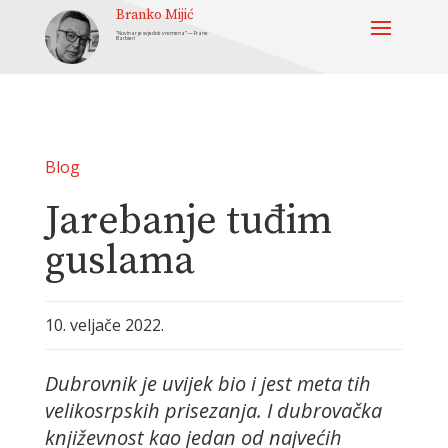
Branko Mijić
“Novinar je svjedok vremena” — Frane
Barbieri
Blog
Jarebanje tuđim
guslama
10. veljače 2022.
Dubrovnik je uvijek bio i jest meta tih
velikosrpskih prisezanja. I dubrovačka
književnost kao jedan od najvećih