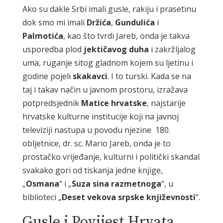
Ako su dakle Srbi imali gusle, rakiju i prasetinu
dok smo mi imali
Držića
,
Gundulića
i
Palmotića
, kao što tvrdi Jareb, onda je takva
usporedba plod
jektičavog duha
i zakržljalog
uma, ruganje sitog gladnom kojem su ljetinu i
godine pojeli
skakavci
. I to turski. Kada se na
taj i takav način u javnom prostoru, izražava
potpredsjednik
Matice hrvatske
, najstarije
hrvatske kulturne institucije koji na javnoj
televiziji nastupa u povodu njezine 180.
obljetnice, dr. sc. Mario Jareb, onda je to
prostačko vrijeđanje, kulturni i politički skandal
svakako gori od tiskanja jedne knjige,
„
Osmana
“ i „
Suza sina razmetnoga
“, u
biblioteci „
Deset vekova srpske književnosti
“.
Gusle i Povijest Hrvata