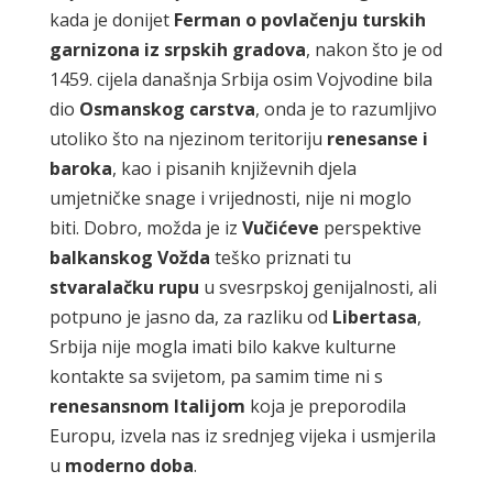
kada je donijet
Ferman o povlačenju turskih
garnizona iz srpskih gradova
, nakon što je od
1459. cijela današnja Srbija osim Vojvodine bila
dio
Osmanskog carstva
, onda je to razumljivo
utoliko što na njezinom teritoriju
renesanse i
baroka
, kao i pisanih književnih djela
umjetničke snage i vrijednosti, nije ni moglo
biti. Dobro, možda je iz
Vučićeve
perspektive
balkanskog Vožda
teško priznati tu
stvaralačku rupu
u svesrpskoj genijalnosti, ali
potpuno je jasno da, za razliku od
Libertasa
,
Srbija nije mogla imati bilo kakve kulturne
kontakte sa svijetom, pa samim time ni s
renesansnom Italijom
koja je preporodila
Europu, izvela nas iz srednjeg vijeka i usmjerila
u
moderno doba
.