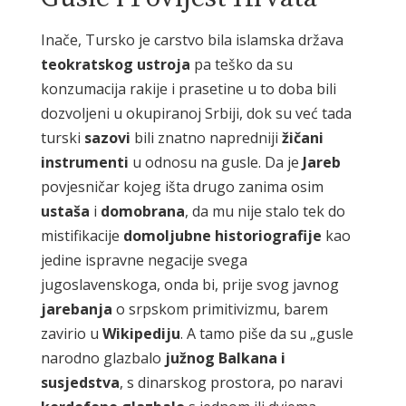
Inače, Tursko je carstvo bila islamska država
teokratskog ustroja
pa teško da su
konzumacija rakije i prasetine u to doba bili
dozvoljeni u okupiranoj Srbiji, dok su već tada
turski
sazovi
bili znatno napredniji
žičani
instrumenti
u odnosu na gusle. Da je
Jareb
povjesničar kojeg išta drugo zanima osim
ustaša
i
domobrana
, da mu nije stalo tek do
mistifikacije
domoljubne historiografije
kao
jedine ispravne negacije svega
jugoslavenskoga, onda bi, prije svog javnog
jarebanja
o srpskom primitivizmu, barem
zavirio u
Wikipediju
. A tamo piše da su „gusle
narodno glazbalo
južnog Balkana i
susjedstva
, s dinarskog prostora, po naravi