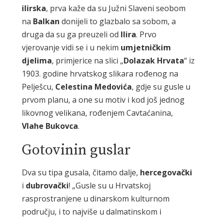
ilirska
, prva kaže da su Južni Slaveni seobom
na
Balkan
donijeli to glazbalo sa sobom, a
druga da su ga preuzeli od
Ilira
. Prvo
vjerovanje vidi se i u nekim
umjetničkim
djelima
, primjerice na slici „
Dolazak Hrvata
“ iz
1903. godine hrvatskog slikara rođenog na
Pelješcu,
Celestina Medovića
, gdje su gusle u
prvom planu, a one su motiv i kod još jednog
likovnog velikana, rođenjem Cavtaćanina,
Vlahe Bukovca
.
Gotovinin guslar
Dva su tipa gusala, čitamo dalje,
hercegovački
i
dubrovački
! „Gusle su u Hrvatskoj
rasprostranjene u dinarskom kulturnom
području, i to najviše u dalmatinskom i