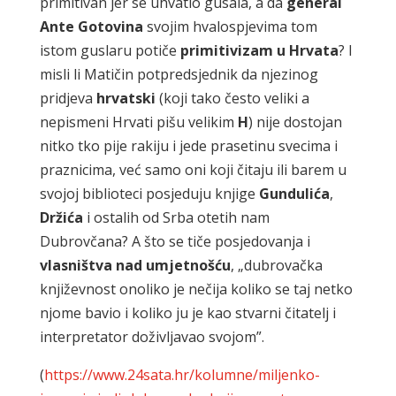
primitivan jer se uhvatio gusala, a da
general
Ante Gotovina
svojim hvalospjevima tom
istom guslaru potiče
primitivizam u Hrvata
? I
misli li Matičin potpredsjednik da njezinog
pridjeva
hrvatski
(koji tako često veliki a
nepismeni Hrvati pišu velikim
H
) nije dostojan
nitko tko pije rakiju i jede prasetinu svecima i
praznicima, već samo oni koji čitaju ili barem u
svojoj biblioteci posjeduju knjige
Gundulića
,
Držića
i ostalih od Srba otetih nam
Dubrovčana? A što se tiče posjedovanja i
vlasništva nad umjetnošću
, „dubrovačka
književnost onoliko je nečija koliko se taj netko
njome bavio i koliko ju je kao stvarni čitatelj i
interpretator doživljavao svojom”.
(
https://www.24sata.hr/kolumne/miljenko-