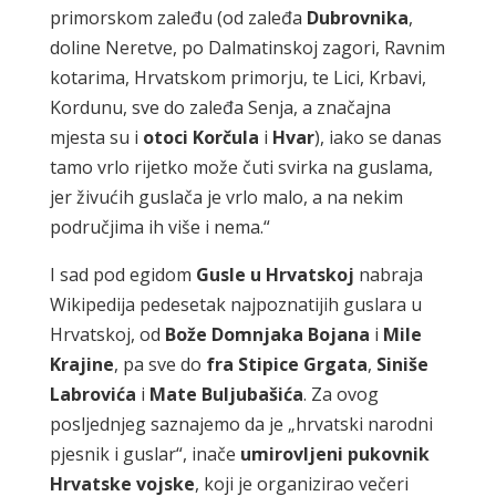
primorskom zaleđu (od zaleđa
Dubrovnika
,
doline Neretve, po Dalmatinskoj zagori, Ravnim
kotarima, Hrvatskom primorju, te Lici, Krbavi,
Kordunu, sve do zaleđa Senja, a značajna
mjesta su i
otoci Korčula
i
Hvar
), iako se danas
tamo vrlo rijetko može čuti svirka na guslama,
jer živućih guslača je vrlo malo, a na nekim
područjima ih više i nema.“
I sad pod egidom
Gusle u Hrvatskoj
nabraja
Wikipedija pedesetak najpoznatijih guslara u
Hrvatskoj, od
Bože Domnjaka Bojana
i
Mile
Krajine
, pa sve do
fra Stipice Grgata
,
Siniše
Labrovića
i
Mate Buljubašića
. Za ovog
posljednjeg saznajemo da je „hrvatski narodni
pjesnik i guslar“, inače
umirovljeni pukovnik
Hrvatske vojske
, koji je organizirao večeri