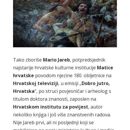
Tako zboriše
Mario Jareb
, potpredsjednik
najstarije hrvatske kulturne institucije
Matice
hrvatske
povodom njezine 180. obljetnice na
Hrvatskoj televiziji
, u emisiji „
Dobro jutro,
Hrvatska
“, po struci povjesničar i arheolog s
titulom doktora znanosti, zaposlen na
Hrvatskom institutu za povijest
, autor
nekoliko knjiga i još više znanstvenih radova.
Nije Jareb prvi, ali ni posljednji koji se