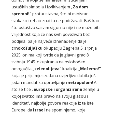
ustaških simbola i izvikivanjem „
Za
dom
spremni!
“ protuustavna, što bi ministar
svakako trebao znati a ne podržavati. Baš kao
što ustaštvo sasvim sigurno nije i ne može biti
vrijednost koja će nas svih povezivati bez
podjela, pa je najveće iznenađenje da je
crnokošuljašku
okupaciju Zagreba 5. srpnja
2025. onima koji tvrde da je glavni grad 8.
svibnja 1945. okupiran a ne oslobođen
omogućila „
zelenolijeva
“ koalicija „
Možemo!“
koja je prije mjesec dana uvjerljivo dobila još
jedan mandat za upravljanje
metropolom
! A
što se tiče „
europske
i
organizirane
zemlje u
kojoj svatko ima pravo na svoju glazbu i
identitet“, najbolje govore reakcije iz te iste
Europe, da
Izrael
ne spominjemo, koje