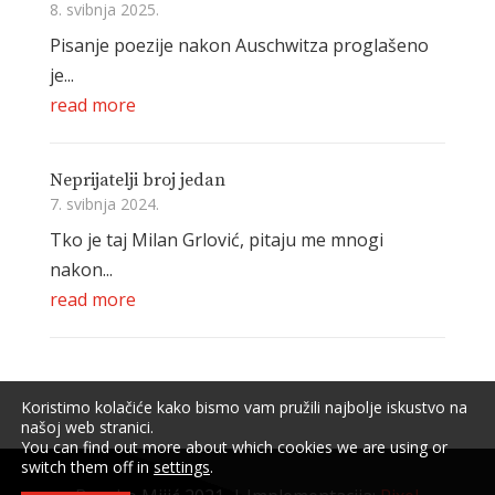
8. svibnja 2025.
Pisanje poezije nakon Auschwitza proglašeno
je...
read more
Neprijatelji broj jedan
7. svibnja 2024.
Tko je taj Milan Grlović, pitaju me mnogi
nakon...
read more
Koristimo kolačiće kako bismo vam pružili najbolje iskustvo na
našoj web stranici.
You can find out more about which cookies we are using or
switch them off in
settings
.