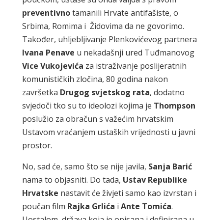
preventivno
tamanili Hrvate antifašiste, o
Srbima, Romima i Židovima da ne govorimo.
Također, uhljebljivanje Plenkovićevog partnera
Ivana
Penave
u nekadašnji ured Tuđmanovog
Vice
Vukojevića
za istraživanje poslijeratnih
komunističkih zločina, 80 godina nakon
završetka
Drugog
svjetskog
rata
, dodatno
svjedoči tko su to ideolozi kojima je
Thompson
poslužio za obračun s važećim hrvatskim
Ustavom vraćanjem ustaških vrijednosti u javni
prostor.
No, sad će, samo što se nije javila,
Sanja
Barić
nama to objasniti. Do tada,
Ustav
Republike
Hrvatske
nastavit će živjeti samo kao izvrstan i
poučan film
Rajka
Grlića
i
Ante
Tomića
.
Uostalom, država koja je opisana i definirana u