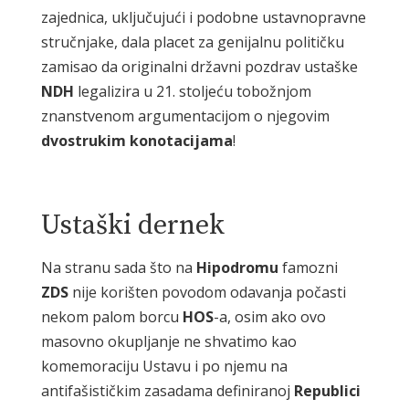
zajednica, uključujući i podobne ustavnopravne
stručnjake, dala placet za genijalnu političku
zamisao da originalni državni pozdrav ustaške
NDH
legalizira u 21. stoljeću tobožnjom
znanstvenom argumentacijom o njegovim
dvostrukim
konotacijama
!
Ustaški dernek
Na stranu sada što na
Hipodromu
famozni
ZDS
nije korišten povodom odavanja počasti
nekom palom borcu
HOS
-a, osim ako ovo
masovno okupljanje ne shvatimo kao
komemoraciju Ustavu i po njemu na
antifašističkim zasadama definiranoj
Republici