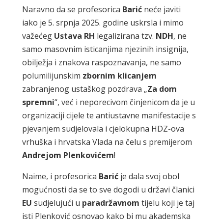
Naravno da se profesorica
Barić
neće javiti
iako je 5. srpnja 2025. godine uskrsla i mimo
važećeg
Ustava
RH
legalizirana tzv.
NDH
, ne
samo masovnim isticanjima njezinih insignija,
obilježja i znakova raspoznavanja, ne samo
polumilijunskim
zbornim
klicanjem
zabranjenog ustaškog pozdrava „
Za
dom
spremni
“, već i neporecivom činjenicom da je u
organizaciji cijele te antiustavne manifestacije s
pjevanjem sudjelovala i cjelokupna HDZ-ova
vrhuška i hrvatska Vlada na čelu s premijerom
Andrejom
Plenkovićem
!
Naime, i profesorica
Barić
je dala svoj obol
mogućnosti da se to sve dogodi u državi članici
EU
sudjelujući u
paradržavnom
tijelu koji je taj
isti Plenković osnovao kako bi mu akademska