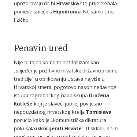
upozoravaju da bi
Hrvatska
što prije trebala
pomesti smeće s
Hipodroma
. Ne samo ono
fizičko.
Penavin ured
Nije ni tajna kome to antifašizam kao
„slijeđenje pozitivne hrvatske državnopravne
tradicije“ u oblikovanju Ustava najviše u
Hrvatskoj smeta, pogotovo nakon nedavnog
istupa zagrebačkog nadbiskupa
Dražena
Kutleše
koji je slaveći jubilej povijesno
nepouzdanog hrvatskog kralja
Tomislava
poručio kako je „komunistička diktatura
pokušala
iskorijeniti
Hrvate
“. U skladu s tim
poučkom, ustaše su onda valjda s pravom