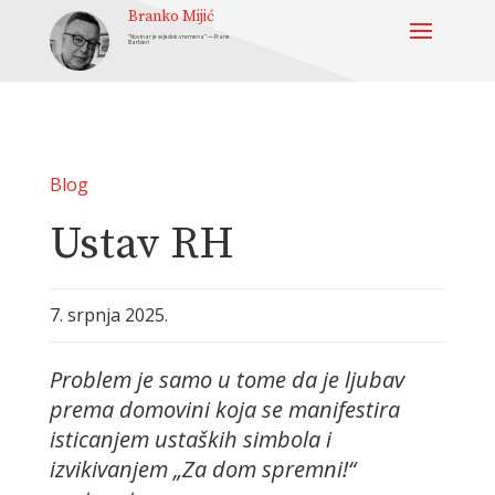
Branko Mijić
“Novinar je svjedok vremena” — Frane
Barbieri
Blog
Ustav RH
7. srpnja 2025.
Problem je samo u tome da je ljubav
prema domovini koja se manifestira
isticanjem ustaških simbola i
izvikivanjem „Za dom spremni!“