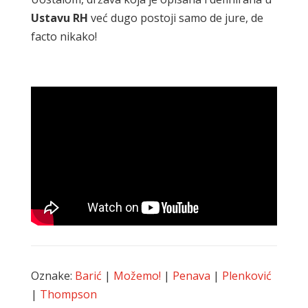
Ustavu
RH
već dugo postoji samo de jure, de
facto nikako!
Oznake:
Barić
|
Možemo!
|
Penava
|
Plenković
|
Thompson