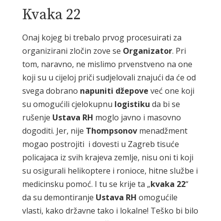
Kvaka 22
Onaj kojeg bi trebalo prvog procesuirati za
organizirani zločin zove se
Organizator
. Pri
tom, naravno, ne mislimo prvenstveno na one
koji su u cijeloj priči sudjelovali znajući da će od
svega dobrano
napuniti
džepove
već one koji
su omogućili cjelokupnu
logistiku
da bi se
rušenje
Ustava
RH
moglo javno i masovno
dogoditi. Jer, nije
Thompsonov
menadžment
mogao postrojiti i dovesti u Zagreb tisuće
policajaca iz svih krajeva zemlje, nisu oni ti koji
su osigurali helikoptere i ronioce, hitne službe i
medicinsku pomoć. I tu se krije ta „
kvaka
22
“
da su demontiranje
Ustava
RH
omogućile
vlasti, kako državne tako i lokalne! Teško bi bilo