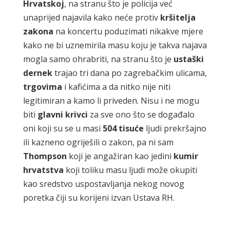
Hrvatskoj
, na stranu što je policija već
unaprijed najavila kako neće protiv
kršitelja
zakona
na koncertu poduzimati nikakve mjere
kako ne bi uznemirila masu koju je takva najava
mogla samo ohrabriti, na stranu što je
ustaški
dernek
trajao tri dana po zagrebačkim ulicama,
trgovima
i kafićima a da nitko nije niti
legitimiran a kamo li priveden. Nisu i ne mogu
biti
glavni
krivci
za sve ono što se događalo
oni koji su se u masi
504
tisuće
ljudi prekršajno
ili kazneno ogriješili o zakon, pa ni sam
Thompson
koji je angažiran kao jedini
kumir
hrvatstva
koji toliku masu ljudi može okupiti
kao sredstvo uspostavljanja nekog novog
poretka čiji su korijeni izvan Ustava RH.