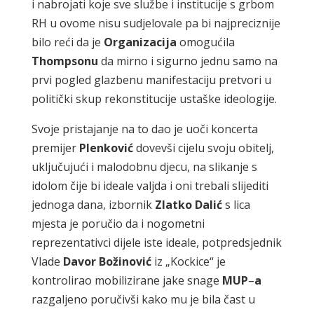
i nabrojati koje sve službe i institucije s grbom
RH u ovome nisu sudjelovale pa bi najpreciznije
bilo reći da je
Organizacija
omogućila
Thompsonu
da mirno i sigurno jednu samo na
prvi pogled glazbenu manifestaciju pretvori u
politički skup rekonstitucije ustaške ideologije.
Svoje pristajanje na to dao je uoči koncerta
premijer
Plenković
dovevši cijelu svoju obitelj,
uključujući i malodobnu djecu, na slikanje s
idolom čije bi ideale valjda i oni trebali slijediti
jednoga dana, izbornik
Zlatko
Dalić
s lica
mjesta je poručio da i nogometni
reprezentativci dijele iste ideale, potpredsjednik
Vlade
Davor
Božinović
iz „Kockice“ je
kontrolirao mobilizirane jake snage
MUP
–
a
razgaljeno poručivši kako mu je bila čast u