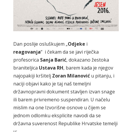
Dan poslije osluškujem „
Odjeke
i
reagovanja
“ i čekam da se javi riječka
profesorica
Sanja
Barić
, dokazano žestoka
braniteljica
Ustava
RH
, barem kada je njegov
najopakiji kršitelj
Zoran
Milanović
u pitanju, i
naciji objavi kako je taj naš temeljni
državnopravni dokument stavljen izvan snage
ili barem privremeno suspendiran. U načelu
mislim na one Izvorišne osnove u čijem se
jednom odlomku eksplicite navodi da se
državna suverenost Republike Hrvatske temelji
u: