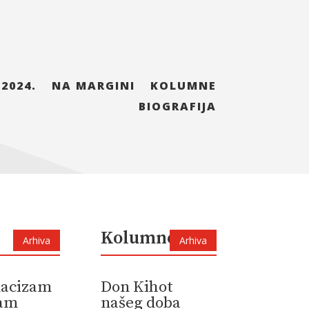
 2024.
NA MARGINI
KOLUMNE
BIOGRAFIJA
Kolumne
Arhiva
Arhiva
 nacizam
Don Kihot
zam
našeg doba