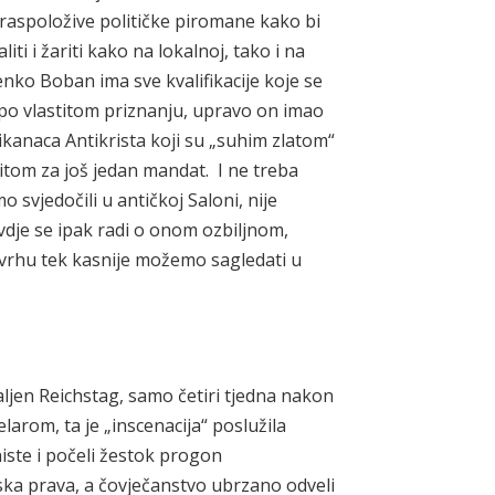
raspoložive političke piromane kako bi
iti i žariti kako na lokalnoj, tako i na
nko Boban ima sve kvalifikacije koje se
, po vlastitom priznanju, upravo on imao
kanaca Antikrista koji su „suhim zlatom“
ritom za još jedan mandat. I ne treba
mo svjedočili u antičkoj Saloni, nije
vdje se ipak radi o onom ozbiljnom,
svrhu tek kasnije možemo sagledati u
aljen Reichstag, samo četiri tjedna nakon
larom, ta je „inscenacija“ poslužila
iste i počeli žestok progon
ska prava, a čovječanstvo ubrzano odveli