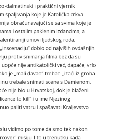
o-dalmatinski i praktični vjernik
spaljivanja koje je Katolička crkva
nija obračunavajući se sa svima koje je
nama i ostalim paklenim izdancima, a
talentiraniji umovi ljudskog roda.
„inscenaciju“ dobio od najviših ovdašnjih
nju protiv snimanja filma bez da su
m uopće nije antikatolički već, dapače, vrlo
ko je „mali đavao“ trebao „izaći iz groba
Solinu trebale snimati scene s Damienom,
pće nije bio u Hrvatskoj, dok je blaženi
cence to kill“ i u ime Njezinog
uo paliti vatru i spašavati Kraljevstvo
 poslu vidimo po tome da smo tek nakon
cover“ misiju. I to u trenutku kada