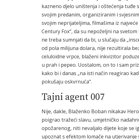
kazneno djelo uništenja i oštećenja tuđe st
svojim predanim, organiziranim i svjesni
svojim neprijateljima, filmašima iz najveć
Century Fox“, da su nepoželjni na svetom hr
ne treba sumnjati da bi, u slučaju da „insc
od pola milijuna dolara, nije rezultirala 
celuloidne vrpce, blaženi inkvizitor poduz
u prah i pepeo. Uostalom, on to i sam priz
kako bi i danas „na isti način reagirao kad 
pokušaju oskvrnuća“.
Tajni agent 007
Nije, dakle, Blaženko Boban nikakav Heros
poigrao tražeći slavu, umjetničko nadahnu
opožarenog, niti nevaljalo dijete koje se i
upoznat s efektom lomače na utjerivanje 