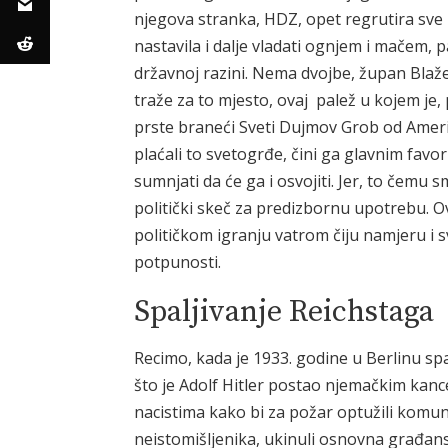
njegova stranka, HDZ, opet regrutira sve 
nastavila i dalje vladati ognjem i mačem, pal
državnoj razini. Nema dvojbe, župan Blaže
traže za to mjesto, ovaj palež u kojem je
prste braneći Sveti Dujmov Grob od Ameri
plaćali to svetogrđe, čini ga glavnim favo
sumnjati da će ga i osvojiti. Jer, to čemu s
politički skeč za predizbornu upotrebu. O
političkom igranju vatrom čiju namjeru i 
potpunosti.
Spaljivanje Reichstaga
Recimo, kada je 1933. godine u Berlinu sp
što je Adolf Hitler postao njemačkim kance
nacistima kako bi za požar optužili komun
neistomišljenika, ukinuli osnovna građan