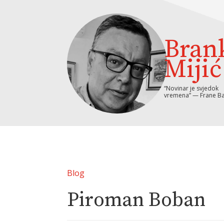
Bran
Mijić
“Novinar je svjedok
vremena” — Frane Ba
Blog
Piroman Boban