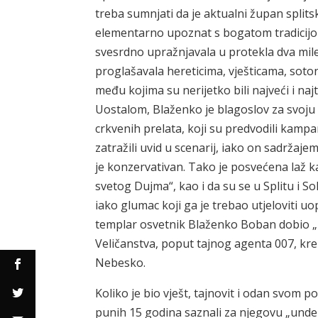
treba sumnjati da je aktualni župan splitsk
elementarno upoznat s bogatom tradicijom 
svesrdno upražnjavala u protekla dva mile
proglašavala hereticima, vješticama, soto
među kojima su nerijetko bili najveći i naj
Uostalom, Blaženko je blagoslov za svoju 
crkvenih prelata, koji su predvodili kampa
zatražili uvid u scenarij, iako on sadržaje
je konzervativan. Tako je posvećena laž ka
svetog Dujma“, kao i da su se u Splitu i 
iako glumac koji ga je trebao utjeloviti uo
templar osvetnik Blaženko Boban dobio „li
Veličanstva, poput tajnog agenta 007, kren
Nebesko.
Koliko je bio vješt, tajnovit i odan svom
punih 15 godina saznali za njegovu „under