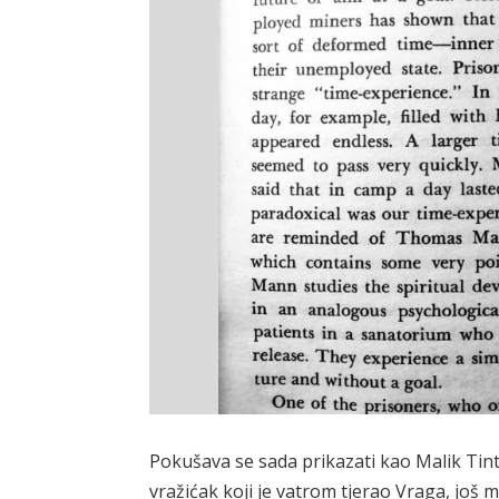
Pokušava se sada prikazati kao Malik Tinti
vražićak koji je vatrom tjerao Vraga, još ma