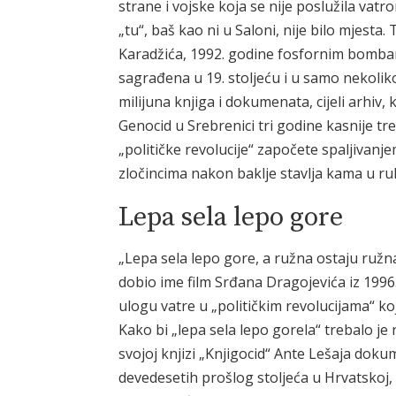
strane i vojske koja se nije poslužila vat
„tu“, baš kao ni u Saloni, nije bilo mjesta
Karadžića, 1992. godine fosfornim bomba
sagrađena u 19. stoljeću i u samo nekoliko
milijuna knjiga i dokumenata, cijeli arhiv
Genocid u Srebrenici tri godine kasnije tre
„političke revolucije“ započete spaljivanje
zločincima nakon baklje stavlja kama u ru
Lepa sela lepo gore
„Lepa sela lepo gore, a ružna ostaju ružna
dobio ime film Srđana Dragojevića iz 1996
ulogu vatre u „političkim revolucijama“ k
Kako bi „lepa sela lepo gorela“ trebalo je
svojoj knjizi „Knjigocid“ Ante Lešaja dok
devedesetih prošlog stoljeća u Hrvatskoj, 