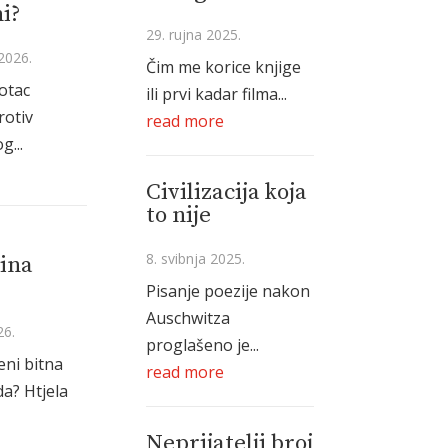
i?
29. rujna 2025.
2026.
Čim me korice knjige
 otac
ili prvi kadar filma...
rotiv
read more
g...
Civilizacija koja
to nije
8. svibnja 2025.
ina
Pisanje poezije nakon
Auschwitza
26.
proglašeno je...
eni bitna
read more
a? Htjela
Neprijatelji broj