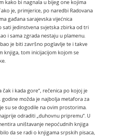
rom kako bi nagnala u bijeg one kojima
. Tako je, primjerice, po naredbi Radovana
ma gađana sarajevska vijećnica
 sati jedinstvena svjetska zbirka od tri
, kao i sama zgrada nestaju u plamenu.
bao je biti završno poglavlje te i takve
m knjiga, tom inicijacijom kojom se
ke.
 čak i kada gore“, rečenica po kojoj je
. godine možda je najbolja metafora za
oje su se dogodile na ovim prostorima.
 najprije odraditi „duhovnu pripremu“. U
umentira uništavanje nepoćudnih knjiga
bilo da se radi o knjigama srpskih pisaca,