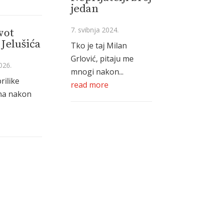
jedan
7. svibnja 2024.
vot
Jelušića
Tko je taj Milan
Grlović, pitaju me
026.
mnogi nakon...
rilike
read more
na nakon