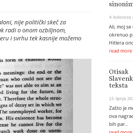
sinonim
4. kolovoza 
oni, nije politički skeč za
Ali, moj se
ak radi o onom ozbiljnom,
okrenuo p
jeru i svrhu tek kasnije možemo
Hitlera ono
read more
Otisak
Slavenk
teksta
23. lipnja 20
Zašto je m
ova nagrad
bih par...
read more