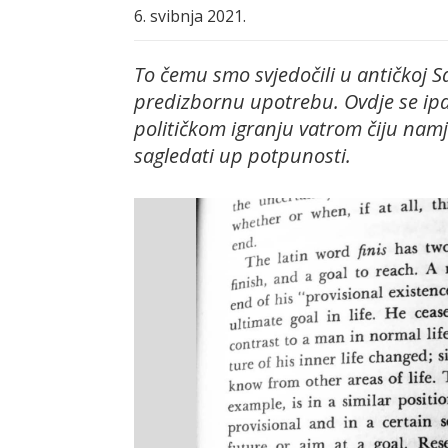
6. svibnja 2021.
To čemu smo svjedočili u antičkoj Sal
predizbornu upotrebu. Ovdje se ip
političkom igranju vatrom čiju nam
sagledati up potpunosti.