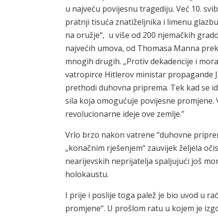
u najveću povijesnu tragediju. Već 10. svib
pratnji tisuća znatiželjnika i limenu glaz
na oružje“, u više od 200 njemačkih grado
najvećih umova, od Thomasa Manna preko
mnogih drugih. „Protiv dekadencije i mor
vatropirce Hitlerov ministar propagande 
prethodi duhovna priprema. Tek kad se ide
sila koja omogućuje povijesne promjene. Vi
revolucionarne ideje ove zemlje.”
Vrlo brzo nakon vatrene “duhovne pripreme
„konačnim rješenjem“ zauvijek željela očis
nearijevskih neprijatelja spaljujući još mo
holokaustu.
I prije i poslije toga palež je bio uvod u ra
promjene“. U prošlom ratu u kojem je izgor