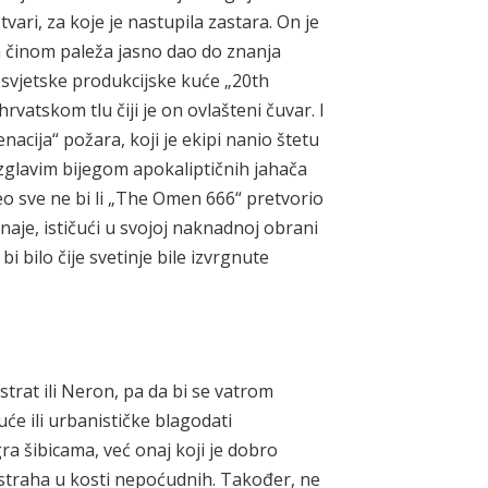
vari, za koje je nastupila zastara. On je
m činom paleža jasno dao do znanja
e svjetske produkcijske kuće „20th
vatskom tlu čiji je on ovlašteni čuvar. I
enacija“ požara, koji je ekipi nanio štetu
bezglavim bijegom apokaliptičnih jahača
eo sve ne bi li „The Omen 666“ pretvorio
naje, ističući u svojoj naknadnoj obrani
bi bilo čije svetinje bile izvrgnute
trat ili Neron, pa da bi se vatrom
će ili urbanističke blagodati
gra šibicama, već onaj koji je dobro
straha u kosti nepoćudnih. Također, ne