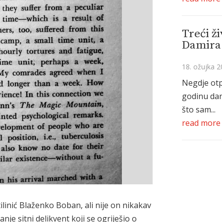
Treći ži
Damira 
18. ožujka 2
Negdje otp
godinu da
što sam...
read more
linić Blaženko Boban, ali nije on nikakav
nje sitni delikvent koji se ogriješio o