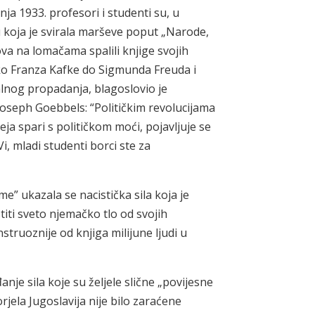
nja 1933. profesori i studenti su, u
bu koja je svirala marševe poput „Narode,
va na lomačama spalili knjige svojih
 Franza Kafke do Sigmunda Freuda i
alnog propadanja, blagoslovio je
Joseph Goebbels: “Političkim revolucijama
ja spari s političkom moći, pojavljuje se
, mladi studenti borci ste za
” ukazala se nacistička sila koja je
titi sveto njemačko tlo od svojih
nstruoznije od knjiga milijune ljudi u
đanje sila koje su željele slične „povijesne
jela Jugoslavija nije bilo zaraćene