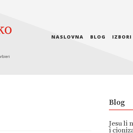
ko
NASLOVNA
BLOG
IZBORI
rbieri
Blog
Jesu li
i cioni