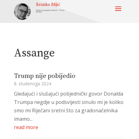
Branko Mijić
“Novinar je svjedok vremena” — Frane
Barbieri
Assange
Trump nije pobijedio
8. studenoga 2024.
Gledajući i slušajući pobjednički govor Donalda
Trumpa negdje u podsvijesti sinulo mi je koliko
smo mi Riječani sretni što za gradonačelnika
imamo...
read more