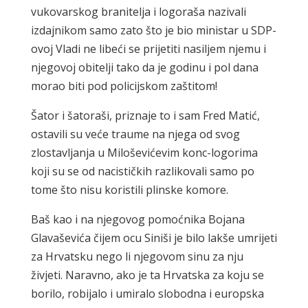
vukovarskog branitelja i logoraša nazivali
izdajnikom samo zato što je bio ministar u SDP-
ovoj Vladi ne libeći se prijetiti nasiljem njemu i
njegovoj obitelji tako da je godinu i pol dana
morao biti pod policijskom zaštitom!
Šator i šatoraši, priznaje to i sam Fred Matić,
ostavili su veće traume na njega od svog
zlostavljanja u Miloševićevim konc-logorima
koji su se od nacističkih razlikovali samo po
tome što nisu koristili plinske komore.
Baš kao i na njegovog pomoćnika Bojana
Glavaševića čijem ocu Siniši je bilo lakše umrijeti
za Hrvatsku nego li njegovom sinu za nju
živjeti. Naravno, ako je ta Hrvatska za koju se
borilo, robijalo i umiralo slobodna i europska