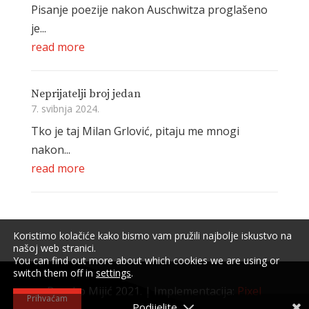
Pisanje poezije nakon Auschwitza proglašeno
je...
read more
Neprijatelji broj jedan
7. svibnja 2024.
Tko je taj Milan Grlović, pitaju me mnogi
nakon...
read more
Koristimo kolačiće kako bismo vam pružili najbolje iskustvo na
našoj web stranici.
You can find out more about which cookies we are using or
switch them off in
settings
.
Branko Mijić 2021. | Implementacija:
Pixel
Prihvaćam