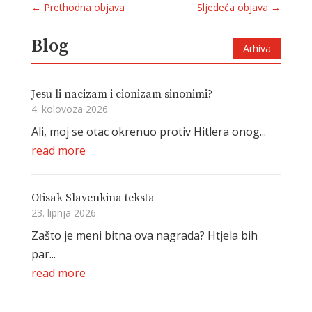
←
Prethodna objava
Sljedeća objava
→
Blog
Arhiva
Jesu li nacizam i cionizam sinonimi?
4. kolovoza 2026.
Ali, moj se otac okrenuo protiv Hitlera onog...
read more
Otisak Slavenkina teksta
23. lipnja 2026.
Zašto je meni bitna ova nagrada? Htjela bih
par...
read more