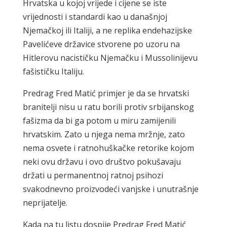
Hrvatska u kojoj vrijede i cijene se iste
vrijednosti i standardi kao u današnjoj
Njemačkoj ili Italiji, a ne replika endehazijske
Pavelićeve državice stvorene po uzoru na
Hitlerovu nacističku Njemačku i Mussolinijevu
fašističku Italiju.
Predrag Fred Matić primjer je da se hrvatski
branitelji nisu u ratu borili protiv srbijanskog
fašizma da bi ga potom u miru zamijenili
hrvatskim. Zato u njega nema mržnje, zato
nema osvete i ratnohuškačke retorike kojom
neki ovu državu i ovo društvo pokušavaju
držati u permanentnoj ratnoj psihozi
svakodnevno proizvodeći vanjske i unutrašnje
neprijatelje.
Kada na tu listu dospije Predrag Fred Matić