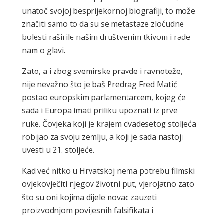
unatoč svojoj besprijekornoj biografiji, to može
značiti samo to da su se metastaze zloćudne
bolesti raširile našim društvenim tkivom i rade
nam o glavi.
Zato, a i zbog svemirske pravde i ravnoteže,
nije nevažno što je baš Predrag Fred Matić
postao europskim parlamentarcem, kojeg će
sada i Europa imati priliku upoznati iz prve
ruke. Čovjeka koji je krajem dvadesetog stoljeća
robijao za svoju zemlju, a koji je sada nastoji
uvesti u 21. stoljeće.
Kad već nitko u Hrvatskoj nema potrebu filmski
ovjekovječiti njegov životni put, vjerojatno zato
što su oni kojima dijele novac zauzeti
proizvodnjom povijesnih falsifikata i