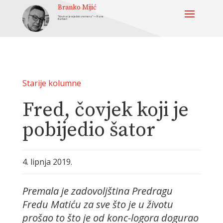
Branko Mijić
“Novinar je svjedok vremena” — Frane
Barbieri
Starije kolumne
Fred, čovjek koji je
pobijedio šator
4. lipnja 2019.
Premala je zadovoljština Predragu
Fredu Matiću za sve što je u životu
prošao to što je od konc-logora dogurao