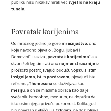
publiku nisu nikakav mrak već
svjetlo
na
kraju
tunela
.
Povratak korijenima
Od mračnog jedino je gore
mračnjaštvo
, ono
koje navodno pjeva o „Bogu, ljubavi i
Domovini“ i zaziva „
povratak
korijenima
“ a u
stvari želi legitimirati ono
najmonstruoznije
iz
prošlosti postrojavajući buduću vojsku s istim
insignijama
, istim
pozdravom
, pjevajući iste
refrene. „
Thompsona
se doživljava kao
mesiju
, a on se mladima obraća kao da je
svećenik. Istodobno, međutim, ne dopušta da
itko osim njega privuče pozornost. Kolikogod
bio povezan s vlašću i s
Crkvom
, ne dozvoljava