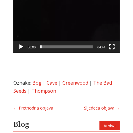
00:00
04:44
Oznake:
Bog
|
Cave
|
Greenwood
|
The Bad
Seeds
|
Thompson
←
Prethodna objava
Sljedeća objava
→
Blog
Arhiva