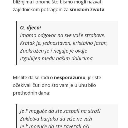
bližnjima i onome što bismo mogli nazvati
zajedničkom potragom za
smislom
života
:
O,
djeco
!
Imamo odgovor na sve vaše strahove.
Kratak je, jednostavan, kristalno jasan,
Zaokružen je i negdje je ovdje
Izgubljen među našim dobicima.
Mislite da se radi o
nesporazumu
, jer ste
očekivali čuti ono što vam je u uhu bilo
prethodnih dana:
Je l’ moguće da ste zaspali na straži
Zakletva barjaku da više ne važi
Je l’ moguće da ste zavezali oči