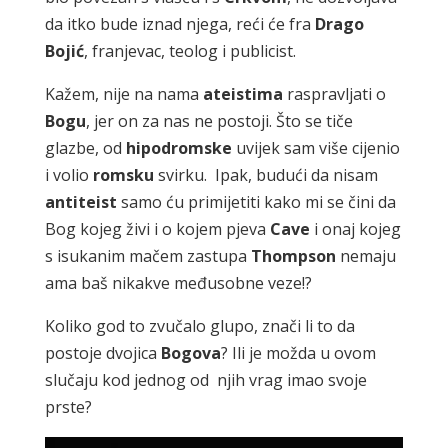
da itko bude iznad njega, reći će fra
Drago
Bojić
, franjevac, teolog i publicist.
Kažem, nije na nama
ateistima
raspravljati o
Bogu
, jer on za nas ne postoji. Što se tiče
glazbe, od
hipodromske
uvijek sam više cijenio
i volio
romsku
svirku. Ipak, budući da nisam
antiteist
samo ću primijetiti kako mi se čini da
Bog kojeg živi i o kojem pjeva
Cave
i onaj kojeg
s isukanim mačem zastupa
Thompson
nemaju
ama baš nikakve međusobne veze!?
Koliko god to zvučalo glupo, znači li to da
postoje dvojica
Bogova
? Ili je možda u ovom
slučaju kod jednog od njih vrag imao svoje
prste?