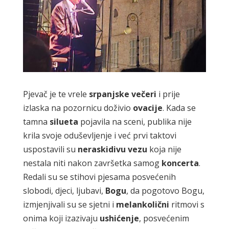
Pjevač je te vrele
srpanjske
večeri
i prije
izlaska na pozornicu doživio
ovacije
. Kada se
tamna
silueta
pojavila na sceni, publika nije
krila svoje oduševljenje i već prvi taktovi
uspostavili su
neraskidivu
vezu
koja nije
nestala niti nakon završetka samog
koncerta
.
Redali su se stihovi pjesama posvećenih
slobodi, djeci, ljubavi,
Bogu
, da pogotovo Bogu,
izmjenjivali su se sjetni i
melankolični
ritmovi s
onima koji izazivaju
ushićenje
, posvećenim