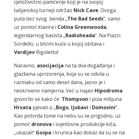
cjeloživotno pamćenje koji je na svojoj
talijanskoj turneji održao
Nick
Cave
. Ovoga
puta bez svog benda „
The
Bad
Seeds
“, samo
uz pomoć klavira i
Colina
Greenwooda
,
legendarnog basista „
Radioheada
“. Na Piazzi
Sordello, u blizini kuće u kojoj obitava i
Verdijev
Rigoletto!
Naravno,
asocijacija
na ta dva događanja i
glazbena uprizorenja, koja su se odvila u
razmaku od samo deset dana, jasno je i
neskriveno namjerna. Već u najavi
Hipodroma
govorilo se kako će
Thompson
i pola milijuna
Hrvata
pjevati o „
Bogu
,
ljubavi
i
Domovini
“.
Kao potvrda tome na nebu su se prigodno, uz
pomoć
dronova
i svjetlosne produkcije kiča,
„ukazali“
Gospa
i krunica kao dokaz da su se na