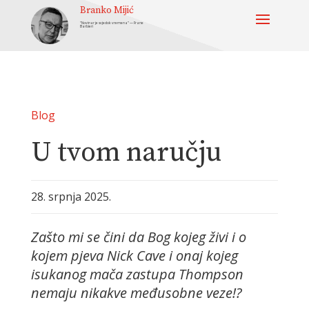
Branko Mijić
“Novinar je svjedok vremena” — Frane
Barbieri
Blog
U tvom naručju
28. srpnja 2025.
Zašto mi se čini da Bog kojeg živi i o
kojem pjeva Nick Cave i onaj kojeg
isukanog mača zastupa Thompson
nemaju nikakve međusobne veze!?