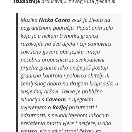
studioznije
proučavaju iz svog kuta gledanja:
Muzika
Nicka
Cavea
zvuk je života na
pograničnom području. Poput onih sela
koja je u nekom trenutku granica
razdvojila na dva dijela i čiji stanovnici
savršeno govore oba jezika, imaju
posebnu propusnicu za svakodnevni
prijelaz granice iako ondje još postoji
granična kontrola i polovicu obitelji ili
zemljišnog dobra na drugom kraju sela, u
susjednoj državi. Takva je približno
situacija s
Caveom
, s njegovim
uvjerenjem o
Božjoj
prisutnosti i
odsutnosti, s neuobičajenom lakoćom
prelaženja mosta vjere i nevjere, u oba
smjera. Na svakoj strani čekaju ga