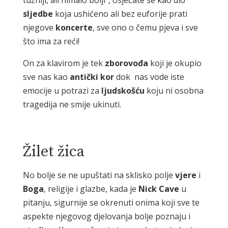
tužniji, ali nimalo bolji“, osjećate se kao dio
sljedbe
koja ushićeno ali bez euforije prati
njegove
koncerte
, sve ono o čemu pjeva i sve
što ima za reći!
On za klavirom je tek
zborovođa
koji je okupio
sve nas kao
antički
kor
dok nas vode iste
emocije u potrazi za
ljudskošću
koju ni osobna
tragedija ne smije ukinuti.
Žilet žica
No bolje se ne upuštati na sklisko polje
vjere
i
Boga
, religije i glazbe, kada je
Nick
Cave
u
pitanju, sigurnije se okrenuti onima koji sve te
aspekte njegovog djelovanja bolje poznaju i