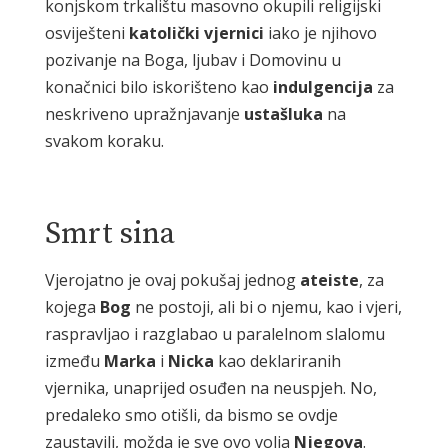
konjskom trkalištu masovno okupili religijski
osviješteni
katolički
vjernici
iako je njihovo
pozivanje na Boga, ljubav i Domovinu u
konačnici bilo iskorišteno kao
indulgencija
za
neskriveno upražnjavanje
ustašluka
na
svakom koraku.
Smrt sina
Vjerojatno je ovaj pokušaj jednog
ateiste
, za
kojega
Bog
ne postoji, ali bi o njemu, kao i vjeri,
raspravljao i razglabao u paralelnom slalomu
između
Marka
i
Nicka
kao deklariranih
vjernika, unaprijed osuđen na neuspjeh. No,
predaleko smo otišli, da bismo se ovdje
zaustavili, možda je sve ovo volja
Njegova
.