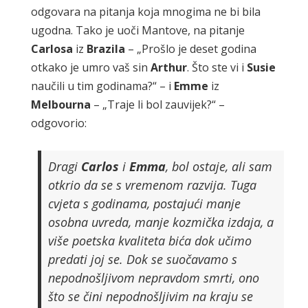
odgovara na pitanja koja mnogima ne bi bila
ugodna. Tako je uoči Mantove, na pitanje
Carlosa
iz
Brazila
– „Prošlo je deset godina
otkako je umro vaš sin
Arthur
. Što ste vi i
Susie
naučili u tim godinama?“ – i
Emme
iz
Melbourna
– „Traje li bol zauvijek?“ –
odgovorio:
Dragi
Carlos
i
Emma
, bol ostaje, ali sam
otkrio da se s vremenom razvija. Tuga
cvjeta s godinama, postajući manje
osobna uvreda, manje kozmička izdaja, a
više poetska kvaliteta bića dok učimo
predati joj se. Dok se suočavamo s
nepodnošljivom nepravdom smrti, ono
što se čini nepodnošljivim na kraju se