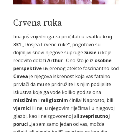
Crvena ruka
Ima još vrijednoga za pročitati u izvatku
broj
331
„Dosjea Crvene ruke“, pogotovo su
dojmljivi snovi njegove supruge
Susie
u koje
redovito dolazi
Arthur
. Ono što je iz
osobne
perspektive
uvjerenog ateiste fascinantno kod
Cavea
je njegova iskrenost koja vas fatalno
privlači da mu se pridružite i s njim podijelite
iskustva koje ga vode koliko god se ona
mističnim
i
religioznim
činila! Naprosto, bili
vjernici
ili ne, u njegovim riječima i u njegovoj
glazbi, kao i neizgovorenoj ali
sveprisutnoj
poruci
„ja sam samo jedan od vas, možda