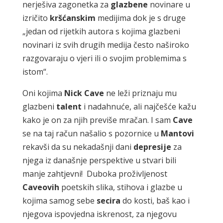
nerješiva zagonetka za
glazbene
novinare u
izričito
kršćanskim
medijima dok je s druge
„jedan od rijetkih autora s kojima glazbeni
novinari iz svih drugih medija često naširoko
razgovaraju o vjeri ili o svojim problemima s
istom“.
Oni kojima
Nick
Cave
ne leži priznaju mu
glazbeni
talent
i nadahnuće, ali najčešće kažu
kako je on za njih previše mračan. I sam
Cave
se na taj račun našalio s pozornice u
Mantovi
rekavši da su nekadašnji dani
depresije
za
njega iz današnje perspektive u stvari bili
manje zahtjevni! Duboka proživljenost
Caveovih
poetskih slika, stihova i glazbe u
kojima samog sebe
secira
do kosti, baš kao i
njegova ispovjedna iskrenost, za njegovu