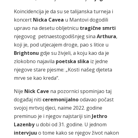
Koincidencija je da su se talijanska turneja i
koncert
Nicka
Cavea
u Mantovi dogodili
upravo na desetu obljetnicu
tragične
smrti
njegovog petnaestogodišnjeg sina
Arthura
,
koji je, pod utjecajem droge, pao s litice u
Brightonu
gdje su živjeli, a koju kao da je
zlokobno najavila
poetska
slika
iz jedne
njegove stare pjesme: „Kosti našeg djeteta
mrve se kao kreda“.
Nije
Nick
Cave
na pozornici spominjao taj
događaj niti
ceremonijalno
odavao počast
svojoj mrtvoj djeci, naime 2022. godine
preminuo je i njegov najstariji sin
Jethro
Lazenby
u dobi od 31. godine. U jednom
intervjuu
o tome kako se njegov život nakon