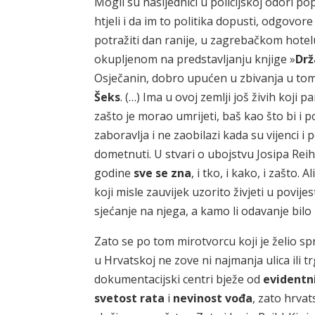
Mogli su nasljednici u policijskoj odori 
htjeli i da im to politika dopusti, odgov
potražiti dan ranije, u zagrebačkom hot
okupljenom na predstavljanju knjige »
Drž
Osječanin, dobro upućen u zbivanja u to
Šeks
. (…) Ima u ovoj zemlji još živih koji p
zašto je morao umrijeti, baš kao što bi i 
zaboravlja i ne zaobilazi kada su vijenci i
dometnuti. U stvari o ubojstvu Josipa Reih
godine
sve se zna
, i tko, i kako, i zašto. A
koji misle zauvijek uzorito živjeti u povije
sjećanje na njega, a kamo li odavanje bilo
Zato se po tom mirotvorcu koji je želio sprij
u Hrvatskoj ne zove ni najmanja ulica ili tr
dokumentacijski centri bježe od
evidentn
svetost rata
i
nevinost vođa
, zato hrva