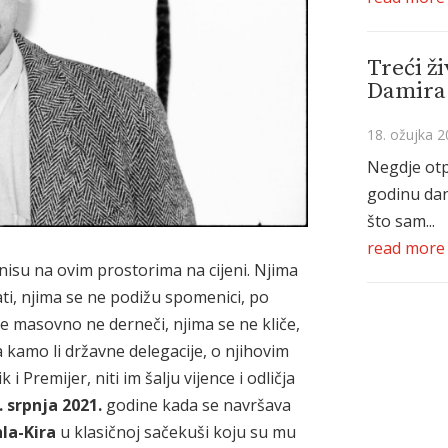
Treći ži
Damira 
18. ožujka 2
Negdje otp
godinu da
što sam...
read more
 nisu na ovim prostorima na cijeni. Njima
ati, njima se ne podižu spomenici, po
 se masovno ne derneči, njima se ne kliče,
 kamo li državne delegacije, o njihovim
 Premijer, niti im šalju vijence i odličja
. srpnja 2021.
godine kada se navršava
hla-Kira
u klasičnoj sačekuši koju su mu