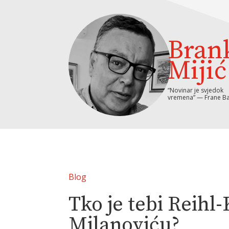
Bran
Mijić
“Novinar je svjedok
vremena” — Frane Ba
Blog
Tko je tebi Reihl-
Milanoviću?