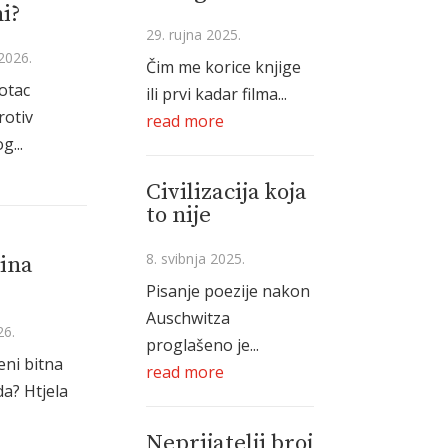
i?
29. rujna 2025.
2026.
Čim me korice knjige
 otac
ili prvi kadar filma...
rotiv
read more
g...
Civilizacija koja
to nije
8. svibnja 2025.
ina
Pisanje poezije nakon
Auschwitza
26.
proglašeno je...
eni bitna
read more
a? Htjela
Neprijatelji broj