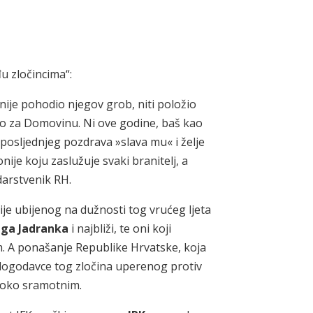
u zločincima“:
 nije pohodio njegov grob, niti položio
pao za Domovinu. Ni ove godine, baš kao
 posljednjeg pozdrava »slava mu« i želje
ije koju zaslužuje svaki branitelj, a
edarstvenik RH.
cije ubijenog na dužnosti tog vrućeg ljeta
uga Jadranka
i najbliži, te oni koji
 A ponašanje Republike Hrvatske, koja
alogodavce tog zločina uperenog protiv
uboko sramotnim.