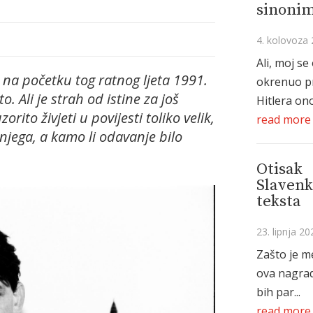
sinonim
4. kolovoza 
Ali, moj se
a na početku tog ratnog ljeta 1991.
okrenuo p
to. Ali je strah od istine za još
Hitlera ono
zorito živjeti u povijesti toliko velik,
read more
njega, a kamo li odavanje bilo
Otisak
Slavenk
teksta
23. lipnja 20
Zašto je m
ova nagrad
bih par...
read more