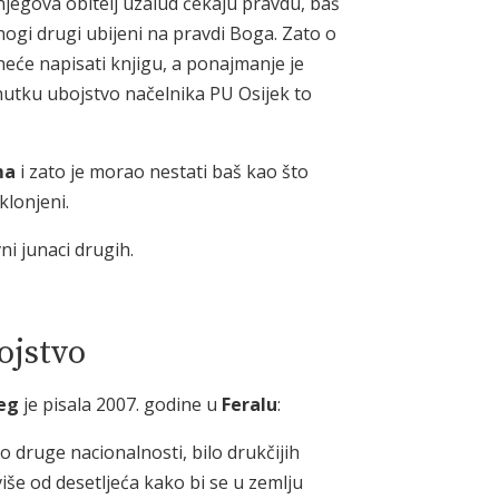
i njegova obitelj uzalud čekaju pravdu, baš
ogi drugi ubijeni na pravdi Boga. Zato o
 neće napisati knjigu, a ponajmanje je
enutku ubojstvo načelnika PU Osijek to
ma
i zato je morao nestati baš kao što
klonjeni.
ni junaci drugih.
ojstvo
ceg
je pisala 2007. godine u
Feralu
:
 druge nacionalnosti, bilo drukčijih
 više od desetljeća kako bi se u zemlju