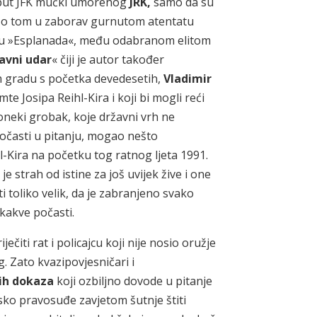
poput JFK mučki umorenog
JRK,
samo da su
ore o tom u zaborav gurnutom atentatu
elu »Esplanada«, među odabranom elitom
avni udar
« čiji je autor također
m gradu s početka devedesetih,
Vladimir
amte Josipa Reihl-Kira i koji bi mogli reći
poneki grobak, koje državni vrh ne
 počasti u pitanju, mogao nešto
l-Kira na početku tog ratnog ljeta 1991.
li je strah od istine za još uvijek žive i one
sti toliko velik, da je zabranjeno svako
 kakve počasti.
ečiti rat i policajcu koji nije nosio oružje
g. Zato kvazipovjesničari i
ih dokaza
koji ozbiljno dovode u pitanje
tsko pravosuđe zavjetom šutnje štiti