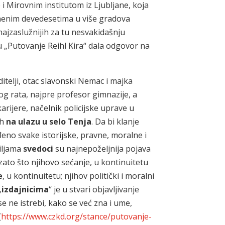
i Mirovnim institutom iz Ljubljane, koja
unenim devedesetima u više gradova
 najzaslužnijih za tu nesvakidašnju
tu „Putovanje Reihl Kira“ dala odgovor na
oditelji, otac slavonski Nemac i majka
g rata, najpre profesor gimnazije, a
arijere, načelnik policijske uprave u
 h
na ulazu u selo Tenja
. Da bi klanje
đeno svake istorijske, pravne, moralne i
biljama
svedoci
su najnepoželjnija pojava
 zato što njihovo sećanje, u kontinuitetu
e
, u kontinuitetu; njihov politički i moralni
„
izdajnicima
“ je u stvari objavljivanje
e ne istrebi, kako se već zna i ume,
(
https://www.czkd.org/stance/putovanje-