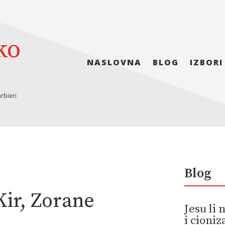
ko
NASLOVNA
BLOG
IZBORI
rbieri
Blog
Kir, Zorane
Jesu li
i cioni