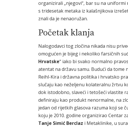
organizirali „njegovi“, bar su na uniformi 
s tridesetak metaka iz kalašnjikova izrešet
znali da je nenaoružan.
Početak klanja
Nalogodavci tog zločina nikada nisu prive
omogućen je bijeg i nekoliko farsičnih su
Hrvatske
“ iako bi svako normalno pravos
atentat na državu samu. Budući da tome ni
Reihl-Kira i državna politika i hrvatsko p
slučaju kao neželjenu kolateralnu žrtvu ko
dok istodobno, slaveći i tetošeći vlastite
definiraju kao produkt nenormalne, na zl
jedan od rijetkih glasova razuma koji se ču
koju je 2010. godine organizirao Centar z
Tanje Simić Berclaz
i Metaklinike, u sura