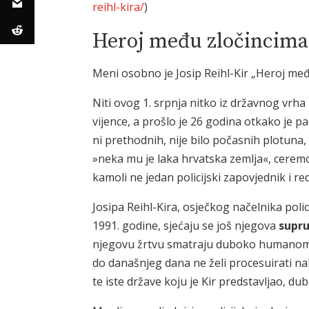
reihl-kira/
)
Heroj među zločincima
Meni osobno je Josip Reihl-Kir „Heroj međ
Niti ovog 1. srpnja nitko iz državnog vrha
vijence, a prošlo je 26 godina otkako je 
ni prethodnih, nije bilo počasnih plotuna,
»neka mu je laka hrvatska zemlja«, ceremon
kamoli ne jedan policijski zapovjednik i r
Josipa Reihl-Kira, osječkog načelnika poli
1991. godine, sjećaju se još njegova
supr
njegovu žrtvu smatraju duboko humanom.
do današnjeg dana ne želi procesuirati n
te iste države koju je Kir predstavljao, d