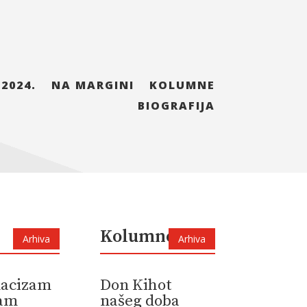
 2024.
NA MARGINI
KOLUMNE
BIOGRAFIJA
Kolumne
Arhiva
Arhiva
 nacizam
Don Kihot
zam
našeg doba