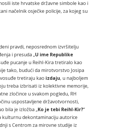
nosili iste hrvatske državne simbole kao i
ani načelnik osječke policije, za kojeg su
deni pravdi, neposrednom izvršitelju
đenja i presuda „
U ime Republike
uđe pucanje u Reihl-Kira tretiralo kao
je tako, budući da mirotvorstvo Josipa
ravosuđe tretiraju kao
izdaju
, u najboljem
ju treba izbrisati iz kolektivne memorije,
 ratne zločince u svakom pogledu, RH
očinu uspostavljene državotvornosti,
o bila je izložba „
Ko je tebi Reihl-Kir?
“
a kulturnu dekontaminaciju autorice
dnji s Centrom za mirovne studije iz