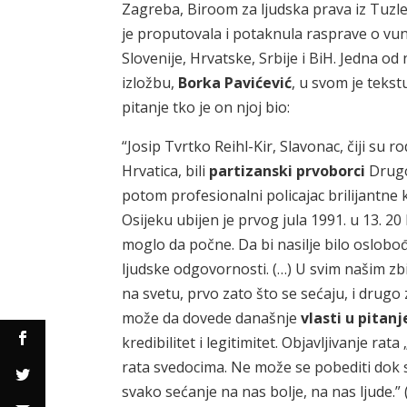
Zagreba, Biroom za ljudska prava iz Tuzle 
je proputovala i potaknula rasprave o v
Slovenije, Hrvatske, Srbije i BiH. Jedna od
izložbu,
Borka Pavićević
, u svom je teks
pitanje tko je on njoj bio:
“Josip Tvrtko Reihl-Kir, Slavonac, čiji su r
Hrvatica, bili
partizanski prvoborci
Drugo
potom profesionalni policajac brilijantne k
Osijeku ubijen je prvog jula 1991. u 13. 20
moglo da počne. Da bi nasilje bilo oslobo
ljudske odgovornosti. (…) U svim našim z
na svetu, prvo zato što se sećaju, i drugo
može da dovede današnje
vlasti u pitanj
kredibilitet i legitimitet. Objavljivanje rata 
rata svedocima. Ne može se pobediti dok s
svako sećanje na nas bolje, na nas ljude.” 