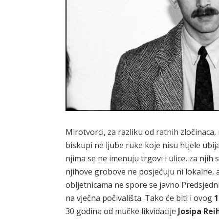
Mirotvorci, za razliku od ratnih zločinaca,
biskupi ne ljube ruke koje nisu htjele ubij
njima se ne imenuju trgovi i ulice, za njih
njihove grobove ne posjećuju ni lokalne, a
obljetnicama ne spore se javno Predsjednik i
na vječna počivališta. Tako će biti i ovog
1
30 godina od mučke likvidacije
Josipa Rei