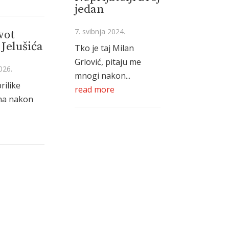
jedan
7. svibnja 2024.
vot
Jelušića
Tko je taj Milan
Grlović, pitaju me
026.
mnogi nakon...
rilike
read more
na nakon