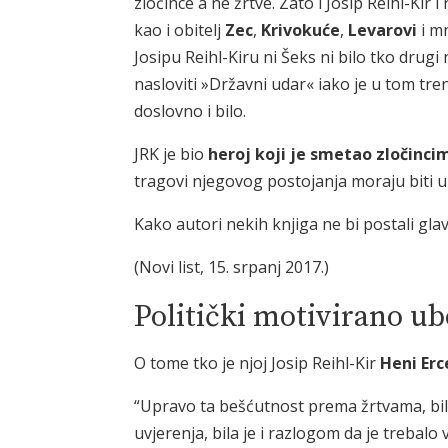
zločince a ne žrtve. Zato i Josip Reihl-Kir 
kao i obitelj
Zec
,
Krivokuće
,
Levarovi
i mn
Josipu Reihl-Kiru ni Šeks ni bilo tko drugi
nasloviti »Državni udar« iako je u tom tr
doslovno i bilo.
JRK je bio
heroj koji je smetao zločinci
tragovi njegovog postojanja moraju biti u
Kako autori nekih knjiga ne bi postali glav
(Novi list, 15. srpanj 2017.)
Politički motivirano ub
O tome tko je njoj Josip Reihl-Kir
Heni Er
“Upravo ta bešćutnost prema žrtvama, bilo
uvjerenja, bila je i razlogom da je trebalo