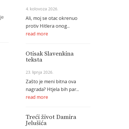
4. kolovoza 2026.
je
Ali, moj se otac okrenuo
protiv Hitlera onog...
read more
Otisak Slavenkina
teksta
23. lipnja 2026.
Zašto je meni bitna ova
nagrada? Htjela bih par...
read more
Treći život Damira
Jelušića