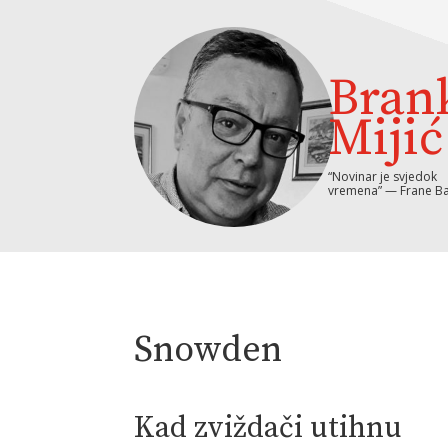
Bran
Mijić
“Novinar je svjedok
vremena” — Frane Ba
Snowden
Kad zviždači utihnu