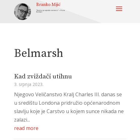
Branko Mijić
“Novinar je svjedok vremena” — Frane
Barbieri
Belmarsh
Kad zviždači utihnu
3. srpnja 2023.
Njegovo Veličanstvo Kralj Charles III. danas se
u središtu Londona pridružio općenarodnom
slavlju koje je Carstvo u kojem sunce nikada ne
zalazi...
read more