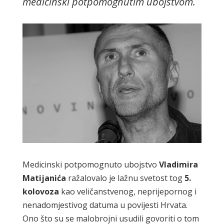
medicinski potpomognutim ubojstvom.
Medicinski potpomognuto ubojstvo
Vladimira
Matijanića
ražalovalo je lažnu svetost tog
5.
kolovoza
kao veličanstvenog, neprijepornog i
nenadomjestivog datuma u povijesti Hrvata.
Ono što su se malobrojni usudili govoriti o tom