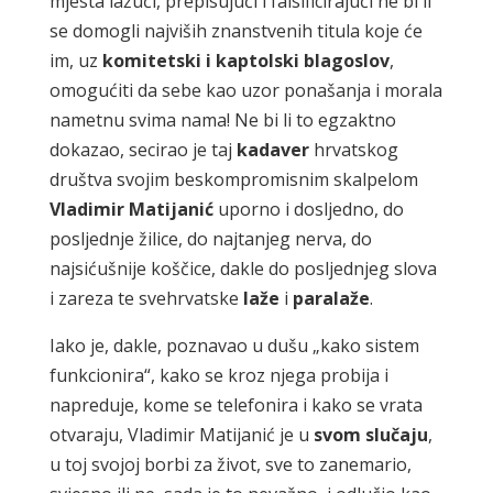
mjesta lažući, prepisujući i falsificirajući ne bi li
se domogli najviših znanstvenih titula koje će
im, uz
komitetski i kaptolski blagoslov
,
omogućiti da sebe kao uzor ponašanja i morala
nametnu svima nama! Ne bi li to egzaktno
dokazao, secirao je taj
kadaver
hrvatskog
društva svojim beskompromisnim skalpelom
Vladimir Matijanić
uporno i dosljedno, do
posljednje žilice, do najtanjeg nerva, do
najsićušnije koščice, dakle do posljednjeg slova
i zareza te svehrvatske
laže
i
paralaže
.
Iako je, dakle, poznavao u dušu „kako sistem
funkcionira“, kako se kroz njega probija i
napreduje, kome se telefonira i kako se vrata
otvaraju, Vladimir Matijanić je u
svom slučaju
,
u toj svojoj borbi za život, sve to zanemario,