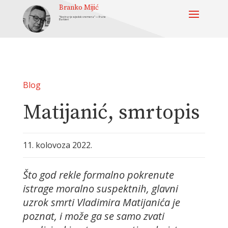
Branko Mijić
“Novinar je svjedok vremena” — Frane
Barbieri
Blog
Matijanić, smrtopis
11. kolovoza 2022.
Što god rekle formalno pokrenute
istrage moralno suspektnih, glavni
uzrok smrti Vladimira Matijanića je
poznat, i može ga se samo zvati