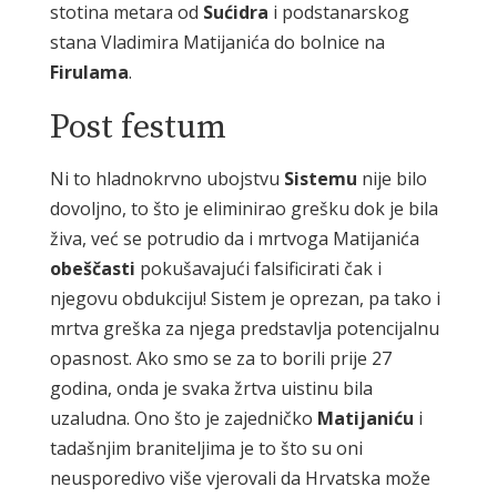
stotina metara od
Sućidra
i podstanarskog
stana Vladimira Matijanića do bolnice na
Firulama
.
Post festum
Ni to hladnokrvno ubojstvu
Sistemu
nije bilo
dovoljno, to što je eliminirao grešku dok je bila
živa, već se potrudio da i mrtvoga Matijanića
obeščasti
pokušavajući falsificirati čak i
njegovu obdukciju! Sistem je oprezan, pa tako i
mrtva greška za njega predstavlja potencijalnu
opasnost. Ako smo se za to borili prije 27
godina, onda je svaka žrtva uistinu bila
uzaludna. Ono što je zajedničko
Matijaniću
i
tadašnjim braniteljima je to što su oni
neusporedivo više vjerovali da Hrvatska može