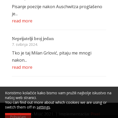
Pisanje poezije nakon Auschwitza proglašeno
je...
read more
Neprijatelji broj jedan
7. svibnja 2024.
Tko je taj Milan Grlović, pitaju me mnogi
nakon...
read more
Koristimo kolačiće kako bismo vam pružili najbolje iskustvo na
našoj web stranici.
You can find out more about which cookies we are using or
switch them off in
settings
.
Branko Mijić 2021. | Implementacija:
Pixel
Prihvaćam