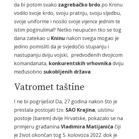
da bi potom svako
zagrebačko brdo
po Kninu
vodilo svoje krdo, svoju pratnju, svoju sljedbu,
svoje uniforme i nosilo svoje vijence jednim te
istim poginulima!? Netko neupućen tko se tog
dana zatekao u
Kninu
nakon svega mogao je
jedino pomisliti da je svjedočio stupanju i
nastupanju dviju vojski, predvođenih dvojicom
komandanata,
konkurentskih vrhovnika
dviju
međusobno
sukobljenih država
.
Vatromet taštine
I ne bi pogriješio! Da, 27 godina nakon što je
prestala postojati tzv.
SAO Krajina
, uistinu
postoje (barem) dvije Hrvatske, pokazalo se na
primjeru građanina
Vladimira Matijanića
čiji
je život okončan tog 5. kolovoza 2022. dok je