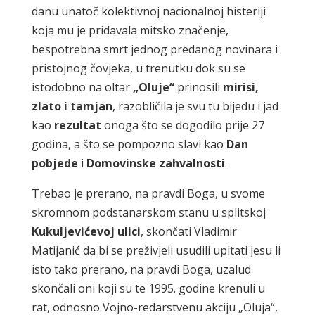
danu unatoč kolektivnoj nacionalnoj histeriji
koja mu je pridavala mitsko značenje,
bespotrebna smrt jednog predanog novinara i
pristojnog čovjeka, u trenutku dok su se
istodobno na oltar
„Oluje“
prinosili
mirisi,
zlato i tamjan
, razobličila je svu tu bijedu i jad
kao
rezultat
onoga što se dogodilo prije 27
godina, a što se pompozno slavi kao
Dan
pobjede
i
Domovinske zahvalnosti
.
Trebao je prerano, na pravdi Boga, u svome
skromnom podstanarskom stanu u splitskoj
Kukuljevićevoj ulici
, skončati Vladimir
Matijanić da bi se preživjeli usudili upitati jesu li
isto tako prerano, na pravdi Boga, uzalud
skončali oni koji su te 1995. godine krenuli u
rat, odnosno Vojno-redarstvenu akciju „Oluja“,