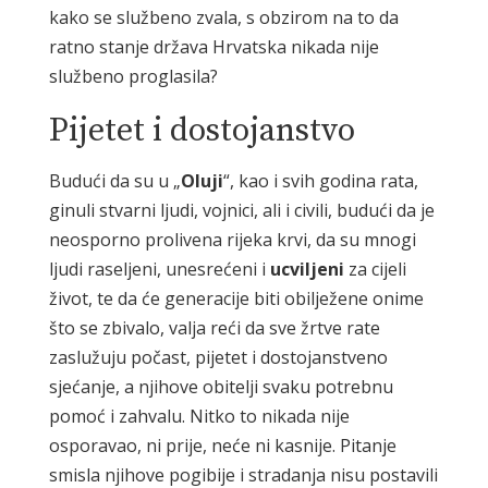
kako se službeno zvala, s obzirom na to da
ratno stanje država Hrvatska nikada nije
službeno proglasila?
Pijetet i dostojanstvo
Budući da su u „
Oluji
“, kao i svih godina rata,
ginuli stvarni ljudi, vojnici, ali i civili, budući da je
neosporno prolivena rijeka krvi, da su mnogi
ljudi raseljeni, unesrećeni i
ucviljeni
za cijeli
život, te da će generacije biti obilježene onime
što se zbivalo, valja reći da sve žrtve rate
zaslužuju počast, pijetet i dostojanstveno
sjećanje, a njihove obitelji svaku potrebnu
pomoć i zahvalu. Nitko to nikada nije
osporavao, ni prije, neće ni kasnije. Pitanje
smisla njihove pogibije i stradanja nisu postavili