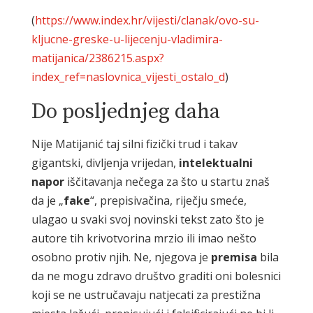
(
https://www.index.hr/vijesti/clanak/ovo-su-
kljucne-greske-u-lijecenju-vladimira-
matijanica/2386215.aspx?
index_ref=naslovnica_vijesti_ostalo_d
)
Do posljednjeg daha
Nije Matijanić taj silni fizički trud i takav
gigantski, divljenja vrijedan,
intelektualni
napor
iščitavanja nečega za što u startu znaš
da je „
fake
“, prepisivačina, riječju smeće,
ulagao u svaki svoj novinski tekst zato što je
autore tih krivotvorina mrzio ili imao nešto
osobno protiv njih. Ne, njegova je
premisa
bila
da ne mogu zdravo društvo graditi oni bolesnici
koji se ne ustručavaju natjecati za prestižna