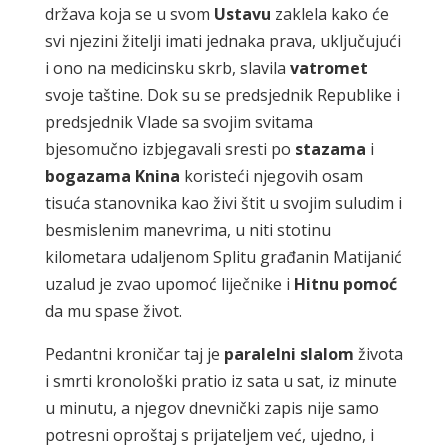
država koja se u svom
Ustavu
zaklela kako će
svi njezini žitelji imati jednaka prava, uključujući
i ono na medicinsku skrb, slavila
vatromet
svoje taštine. Dok su se predsjednik Republike i
predsjednik Vlade sa svojim svitama
bjesomučno izbjegavali sresti po
stazama
i
bogazama Knina
koristeći njegovih osam
tisuća stanovnika kao živi štit u svojim suludim i
besmislenim manevrima, u niti stotinu
kilometara udaljenom Splitu građanin Matijanić
uzalud je zvao upomoć liječnike i
Hitnu pomoć
da mu spase život.
Pedantni kroničar taj je
paralelni slalom
života
i smrti kronološki pratio iz sata u sat, iz minute
u minutu, a njegov dnevnički zapis nije samo
potresni oproštaj s prijateljem već, ujedno, i