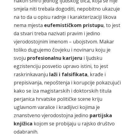
nakon smrti jednog ljudskog bića, koja se nije
smjela niti trebala dogoditi, nepobitno ukazuje
na to da u opisu radnje i karakterizaciji likova
nema mjesta
eufemističkom pristupu
, to jest
da stvari treba nazivati pravim i jedino
vjerodostojnim imenom – ubojstvom. Makar
toliko dugujemo čovjeku i novinaru koju je
svoju
profesionalnu karijeru
i ljudsku
egzistenciju posvetio upravo istini, to jest
raskrinkavanju
laži i falsifikata
, krađe i
prepisivanja, nepoštenja i korupcije pokazujući
kako se iza magistarskih i doktorskih titula
perjanica hrvatske političke scene kriju
uglavnom varalice i kradljivci kojima je
znanstveno vjerodostojna jedino
partijska
knjižica
kojom se probijaju u rajsko društvo
odabranih.