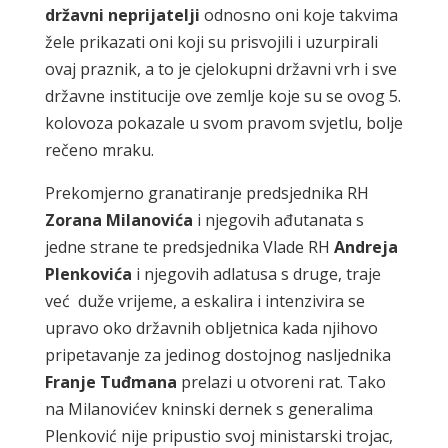
državni neprijatelji
odnosno oni koje takvima
žele prikazati oni koji su prisvojili i uzurpirali
ovaj praznik, a to je cjelokupni državni vrh i sve
državne institucije ove zemlje koje su se ovog 5.
kolovoza pokazale u svom pravom svjetlu, bolje
rečeno mraku.
Prekomjerno granatiranje predsjednika RH
Zorana Milanovića
i njegovih ađutanata s
jedne strane te predsjednika Vlade RH
Andreja
Plenkovića
i njegovih adlatusa s druge, traje
već duže vrijeme, a eskalira i intenzivira se
upravo oko državnih obljetnica kada njihovo
pripetavanje za jedinog dostojnog nasljednika
Franje Tuđmana
prelazi u otvoreni rat. Tako
na Milanovićev kninski dernek s generalima
Plenković nije pripustio svoj ministarski trojac,