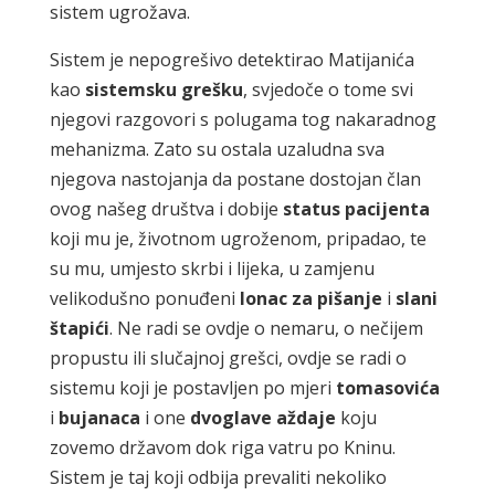
sistem ugrožava.
Sistem je nepogrešivo detektirao Matijanića
kao
sistemsku grešku
, svjedoče o tome svi
njegovi razgovori s polugama tog nakaradnog
mehanizma. Zato su ostala uzaludna sva
njegova nastojanja da postane dostojan član
ovog našeg društva i dobije
status
pacijenta
koji mu je, životnom ugroženom, pripadao, te
su mu, umjesto skrbi i lijeka, u zamjenu
velikodušno ponuđeni
lonac za pišanje
i
slani
štapići
. Ne radi se ovdje o nemaru, o nečijem
propustu ili slučajnoj grešci, ovdje se radi o
sistemu koji je postavljen po mjeri
tomasovića
i
bujanaca
i one
dvoglave aždaje
koju
zovemo državom dok riga vatru po Kninu.
Sistem je taj koji odbija prevaliti nekoliko