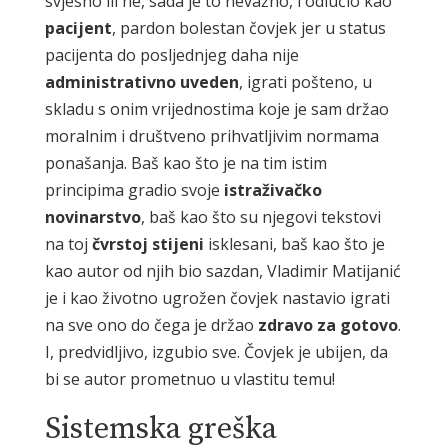
svjesno ili ne, sada je to nevažno, i odlučio kao
pacijent
, pardon bolestan čovjek jer u status
pacijenta do posljednjeg daha nije
administrativno uveden
, igrati pošteno, u
skladu s onim vrijednostima koje je sam držao
moralnim i društveno prihvatljivim normama
ponašanja. Baš kao što je na tim istim
principima gradio svoje
istraživačko
novinarstvo
, baš kao što su njegovi tekstovi
na toj
čvrstoj stijeni
isklesani, baš kao što je
kao autor od njih bio sazdan, Vladimir Matijanić
je i kao životno ugrožen čovjek nastavio igrati
na sve ono do čega je držao
zdravo
za gotovo
.
I, predvidljivo, izgubio sve. Čovjek je ubijen, da
bi se autor prometnuo u vlastitu temu!
Sistemska greška