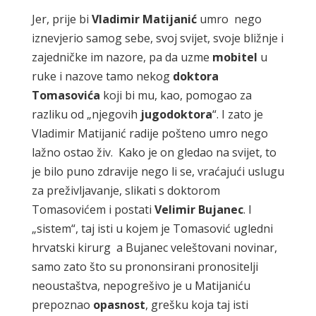
Jer, prije bi
Vladimir Matijanić
umro nego
iznevjerio samog sebe, svoj svijet, svoje bližnje i
zajedničke im nazore, pa da uzme
mobitel
u
ruke i nazove tamo nekog
doktora
Tomasovića
koji bi mu, kao, pomogao za
razliku od „njegovih
jugodoktora
“. I zato je
Vladimir Matijanić radije pošteno umro nego
lažno ostao živ. Kako je on gledao na svijet, to
je bilo puno zdravije nego li se, vraćajući uslugu
za preživljavanje, slikati s doktorom
Tomasovićem i postati
Velimir Bujanec
. I
„sistem“, taj isti u kojem je Tomasović ugledni
hrvatski kirurg a Bujanec veleštovani novinar,
samo zato što su prononsirani pronositelji
neoustaštva, nepogrešivo je u Matijaniću
prepoznao
opasnost
, grešku koja taj isti