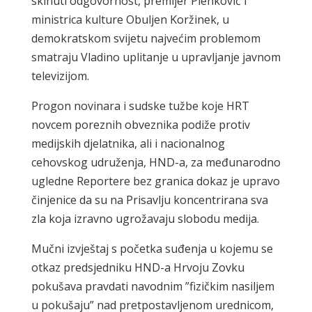
skinuti odgovornost, premijer Plenković i
ministrica kulture Obuljen Koržinek, u
demokratskom svijetu najvećim problemom
smatraju Vladino uplitanje u upravljanje javnom
televizijom.
Progon novinara i sudske tužbe koje HRT
novcem poreznih obveznika podiže protiv
medijskih djelatnika, ali i nacionalnog
cehovskog udruženja, HND-a, za međunarodno
ugledne Reportere bez granica dokaz je upravo
činjenice da su na Prisavlju koncentrirana sva
zla koja izravno ugrožavaju slobodu medija.
Mučni izvještaj s početka suđenja u kojemu se
otkaz predsjedniku HND-a Hrvoju Zovku
pokušava pravdati navodnim ”fizičkim nasiljem
u pokušaju” nad pretpostavljenom urednicom,