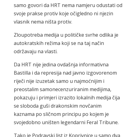
samo govori da HRT nema namjeru odustati od
svoje prakse protiv koje očigledno ni njezin
vlasnik nema ništa protiv.
Zloupotreba medija u političke svrhe odlika je
autokratskih režima koji se na taj način
održavaju na vlasti.
Da HRT nije jedina ovdašnja informativna
Bastilla i da represija nad javno izgovorenom
riječi nije izuzetak samo u najmoćnijim i
preostalim samonecenzuriranim medijima,
pokazuju i primjeri izrazito lokalnih medija čija
se sloboda guši drakonskim novčanim
kaznama po sličnom principu po kojem je
svojedobno uništen legendarni Feral Tribune.
Tako je Podravski list iz Koprivnice u samo dva