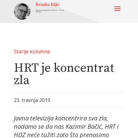
Branko Mijić
“Novinar je svjedok vremena” — Frane
Barbieri
Starije kolumne
HRT je koncentrat
zla
23. travnja 2019.
Javna televizija koncentrira sva zla,
nadamo se da nas Kazimir Bačić, HRT i
HDZ neće tužiti zato što prenosimo