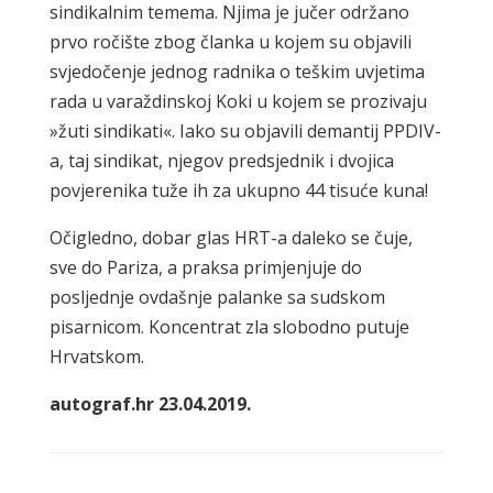
sindikalnim temema. Njima je jučer održano
prvo ročište zbog članka u kojem su objavili
svjedočenje jednog radnika o teškim uvjetima
rada u varaždinskoj Koki u kojem se prozivaju
»žuti sindikati«. Iako su objavili demantij PPDIV-
a, taj sindikat, njegov predsjednik i dvojica
povjerenika tuže ih za ukupno 44 tisuće kuna!
Očigledno, dobar glas HRT-a daleko se čuje,
sve do Pariza, a praksa primjenjuje do
posljednje ovdašnje palanke sa sudskom
pisarnicom. Koncentrat zla slobodno putuje
Hrvatskom.
autograf.hr 23.04.2019.