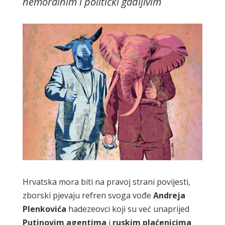
nemoralnim i politički gadljivim
Hrvatska mora biti na pravoj strani povijesti,
zborski pjevaju refren svoga vođe
Andreja
Plenkovića
hadezeovci koji su već unaprijed
Putinovim agentima
i
ruskim plaćenicima