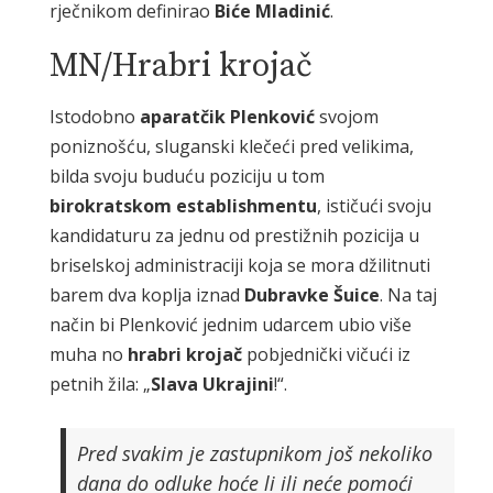
rječnikom definirao
Biće Mladinić
.
MN/Hrabri krojač
Istodobno
aparatčik Plenković
svojom
poniznošću, sluganski klečeći pred velikima,
bilda svoju buduću poziciju u tom
birokratskom establishmentu
, ističući svoju
kandidaturu za jednu od prestižnih pozicija u
briselskoj administraciji koja se mora džilitnuti
barem dva koplja iznad
Dubravke
Šuice
. Na taj
način bi Plenković jednim udarcem ubio više
muha no
hrabri krojač
pobjednički vičući iz
petnih žila: „
Slava Ukrajini
!“.
Pred svakim je zastupnikom još nekoliko
dana do odluke hoće li ili neće pomoći