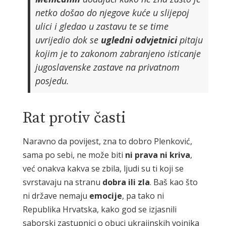
netko došao do njegove kuće u slijepoj
ulici i gledao u zastavu te se time
uvrijedio dok se
ugledni odvjetnici
pitaju
kojim je to zakonom zabranjeno isticanje
jugoslavenske zastave na privatnom
posjedu.
Rat protiv časti
Naravno da povijest, zna to dobro Plenković,
sama po sebi, ne može biti
ni prava ni kriva
,
već onakva kakva se zbila, ljudi su ti koji se
svrstavaju na stranu
dobra ili zla
. Baš kao što
ni države nemaju
emocije
, pa tako ni
Republika Hrvatska, kako god se izjasnili
saborski zastupnici o obuci ukrajinskih vojnika