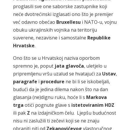
proglasili sve one saborske zastupnike koji
neće dvotrećinski izglasati ono što je premijer
već odavno obećao
Bruxellesu
i NATO-u, vojnu
obuku ukrajinskih vojnika na teritoriju
suverene, nezavisne i samostalne
Republike
Hrvatske
.
Ono što se u Hrvatskoj naziva oporbom
spremno je, poput
jata glavoča
, uletjelo u
pripremljenu vršu uzalud se hvatajući za
Ustav
,
paragrafe
i
procedure
ne bi li se iskobeljali,
budući da je jedina dilema nakon što na dan
glasanja (ne)dignu ruku, hoće li s
Markova
trga
otići pognute glave s
istetoviranim HDZ
ili pak
Z
na izdajničkom čelu. Ljepšu budućnost
nisu ni zaslužili ti zečevi koji se ne znaju
obraniti niti od
Zekanovićevog
vlastoručnog