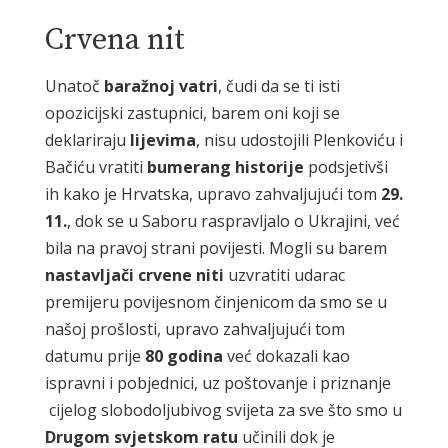
Crvena nit
Unatoč
baražnoj vatri
, čudi da se ti isti
opozicijski zastupnici, barem oni koji se
deklariraju
lijevima
, nisu udostojili Plenkoviću i
Bačiću vratiti
bumerang historije
podsjetivši
ih kako je Hrvatska, upravo zahvaljujući tom
29.
11.
, dok se u Saboru raspravljalo o Ukrajini, već
bila na pravoj strani povijesti. Mogli su barem
nastavljači crvene niti
uzvratiti udarac
premijeru povijesnom činjenicom da smo se u
našoj prošlosti, upravo zahvaljujući tom
datumu prije
80 godina
već dokazali kao
ispravni i pobjednici, uz poštovanje i priznanje
cijelog slobodoljubivog svijeta za sve što smo u
Drugom
svjetskom ratu
učinili dok je