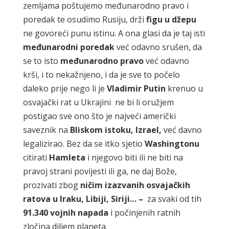
zemljama poštujemo međunarodno pravo i
poredak te osudimo Rusiju, drži
figu u džepu
ne govoreći punu istinu. A ona glasi da je taj isti
međunarodni
poredak
već odavno srušen, da
se to isto
međunarodno pravo
već odavno
krši, i to nekažnjeno, i da je sve to počelo
daleko prije nego li je
Vladimir Putin
krenuo u
osvajački rat u Ukrajini ne bi li oružjem
postigao sve ono što je najveći američki
saveznik na
Bliskom istoku,
Izrael,
već davno
legalizirao. Bez da se itko sjetio
Washingtonu
citirati
Hamleta
i njegovo biti ili ne biti na
pravoj strani povijesti ili ga, ne daj Bože,
prozivati zbog
ničim izazvanih osvajačkih
ratova u Iraku, Libiji, Siriji… –
za svaki od tih
91.340 vojnih napada
i počinjenih ratnih
zločina diljem planeta.