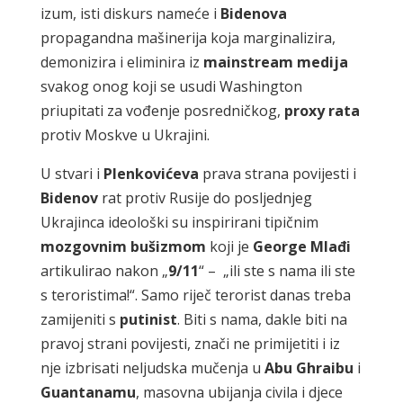
izum, isti diskurs nameće i
Bidenova
propagandna mašinerija koja marginalizira,
demonizira i eliminira iz
mainstream medija
svakog onog koji se usudi Washington
priupitati za vođenje posredničkog,
proxy rata
protiv Moskve u Ukrajini.
U stvari i
Plenkovićeva
prava strana povijesti i
Bidenov
rat protiv Rusije do posljednjeg
Ukrajinca ideološki su inspirirani tipičnim
mozgovnim bušizmom
koji je
George Mlađi
artikulirao nakon „
9/11
“ – „ili ste s nama ili ste
s teroristima!“. Samo riječ terorist danas treba
zamijeniti s
putinist
. Biti s nama, dakle biti na
pravoj strani povijesti, znači ne primijetiti i iz
nje izbrisati neljudska mučenja u
Abu Ghraibu
i
Guantanamu
, masovna ubijanja civila i djece