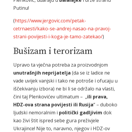
Plenković, udaraju u
balalajke
i drže stranu
Putinu!
(
https://www.jergovic.com/petak-
cetrnaesti/kako-se-andrej-nasao-na-pravoj-
strani-povijesti-i-koga-je-tamo-zatekao/
)
Bušizam i terorizam
Upravo ta vječna potreba za proizvodnjom
unutrašnjih neprijatelja
(da se iz ladice ne
vade uvijek vanjski i tako ne potroše i ofucaju u
iščekivanju izbora) ne bi li se održalo na vlasti,
čini taj Plenkovićev ultimatum – „
ili prava,
HDZ-ova strana povijesti ili Rusija
“ – duboko
ljudski nemoralnim i
politički gadljivim
dok
kao živi štit ispred sebe gura preživjele
Ukrajince! Nije to, naravno, njegov i HDZ-ov