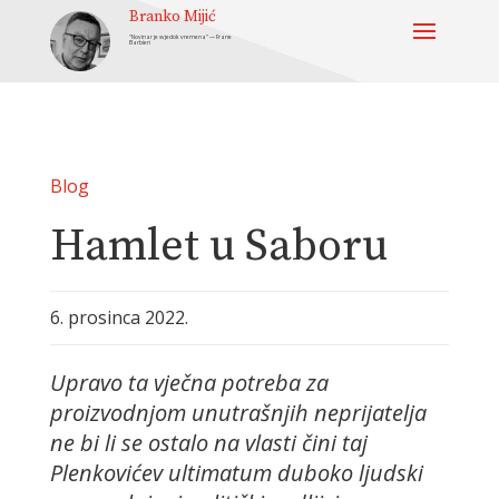
Branko Mijić
“Novinar je svjedok vremena” — Frane
Barbieri
Blog
Hamlet u Saboru
6. prosinca 2022.
Upravo ta vječna potreba za
proizvodnjom unutrašnjih neprijatelja
ne bi li se ostalo na vlasti čini taj
Plenkovićev ultimatum duboko ljudski