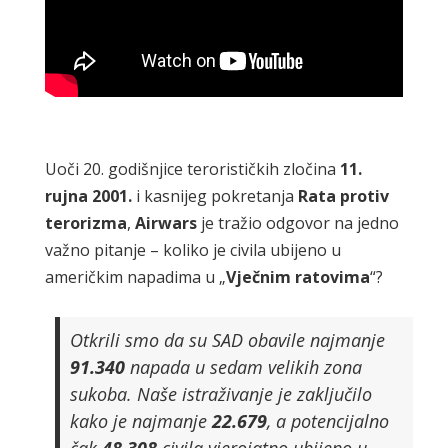
Uoči 20. godišnjice terorističkih zločina
11.
rujna 2001.
i kasnijeg pokretanja
Rata protiv
terorizma
,
Airwars
je tražio odgovor na jedno
važno pitanje – koliko je civila ubijeno u
američkim napadima u „
Vječnim ratovima
“?
Otkrili smo da su SAD obavile najmanje
91.340
napada u sedam velikih zona
sukoba. Naše istraživanje je zaključilo
kako je najmanje
22.679
, a potencijalno
čak
48.308
civila vjerojatno ubijeno u