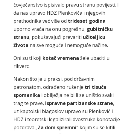
čovječanstvo ispisivalo pravu stranu povijesti. I
da nas upravo HDZ Plenkovića i njegovih
prethodnika već više od
trideset godina
uporno vraća na onu pogrešnu,
gubitničku
stranu
, pokušavajući prevariti
učiteljicu
života
na sve moguće i nemoguće načine.
Oni su ti koji
kotač vremena
žele ubaciti u
rikverc.
Nakon što je u praksi, pod državnim
patronatom, odrađeno rušenje
tri tisuće
spomenika
i obilježja ne bi li se uništio svaki
trag te prave,
ispravne partizanske strane
,
uz kaptolski blagoslov upravo su Plenković i
HDZ i teoretski legalizirali dvostruke konotacije
pozdrava „
Za dom spremni
“ kojim su se kitili