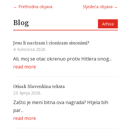
←
Prethodna objava
Sljedeća objava
→
Blog
Arhiva
Jesu li nacizam i cionizam sinonimi?
4. kolovoza 2026.
Ali, moj se otac okrenuo protiv Hitlera onog...
read more
Otisak Slavenkina teksta
23. lipnja 2026.
Zašto je meni bitna ova nagrada? Htjela bih
par...
read more