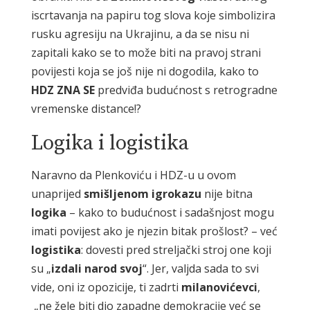
iscrtavanja na papiru tog slova koje simbolizira
rusku agresiju na Ukrajinu, a da se nisu ni
zapitali kako se to može biti na pravoj strani
povijesti koja se još nije ni dogodila, kako to
HDZ ZNA SE
predviđa budućnost s retrogradne
vremenske distance!?
Logika i logistika
Naravno da Plenkoviću i HDZ-u u ovom
unaprijed
smišljenom igrokazu
nije bitna
logika
– kako to budućnost i sadašnjost mogu
imati povijest ako je njezin bitak prošlost? – već
logistika
: dovesti pred streljački stroj one koji
su „
izdali narod svoj
“. Jer, valjda sada to svi
vide, oni iz opozicije, ti zadrti
milanovićevci
,
„ne žele biti dio zapadne demokracije već se