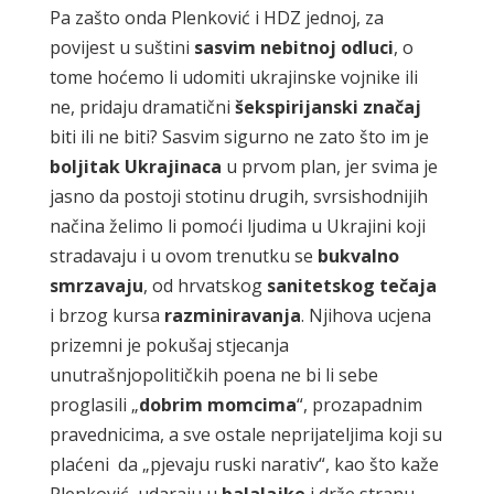
Pa zašto onda Plenković i HDZ jednoj, za
povijest u suštini
sasvim nebitnoj odluci
, o
tome hoćemo li udomiti ukrajinske vojnike ili
ne, pridaju dramatični
šekspirijanski značaj
biti ili ne biti? Sasvim sigurno ne zato što im je
boljitak Ukrajinaca
u prvom plan, jer svima je
jasno da postoji stotinu drugih, svrsishodnijih
načina želimo li pomoći ljudima u Ukrajini koji
stradavaju i u ovom trenutku se
bukvalno
smrzavaju
, od hrvatskog
sanitetskog tečaja
i brzog kursa
razminiravanja
. Njihova ucjena
prizemni je pokušaj stjecanja
unutrašnjopolitičkih poena ne bi li sebe
proglasili „
dobrim momcima
“, prozapadnim
pravednicima, a sve ostale neprijateljima koji su
plaćeni da „pjevaju ruski narativ“, kao što kaže