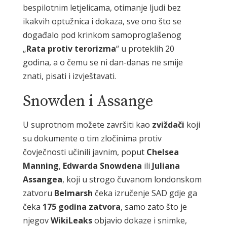
bespilotnim letjelicama, otimanje ljudi bez
ikakvih optužnica i dokaza, sve ono što se
događalo pod krinkom samoproglašenog
„
Rata protiv
terorizma
“ u proteklih 20
godina, a o čemu se ni dan-danas ne smije
znati, pisati i izvještavati.
Snowden i Assange
U suprotnom možete završiti kao
zviždači
koji
su dokumente o tim zločinima protiv
čovječnosti učinili javnim, poput
Chelsea
Manning
,
Edwarda Snowdena
ili
Juliana
Assangea
, koji u strogo čuvanom londonskom
zatvoru
Belmarsh
čeka izručenje SAD gdje ga
čeka
175 godina zatvora
, samo zato što je
njegov
WikiLeaks
objavio dokaze i snimke,