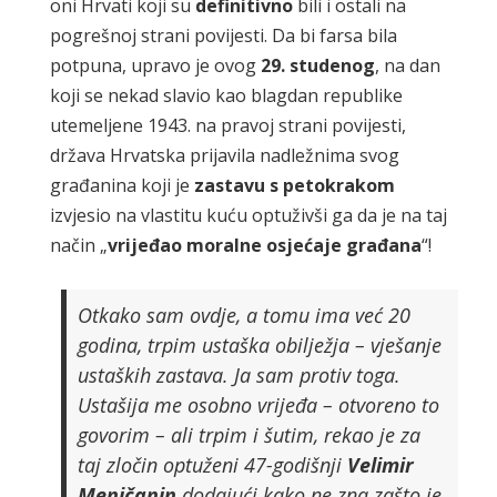
oni Hrvati koji su
definitivno
bili i ostali na
pogrešnoj strani povijesti. Da bi farsa bila
potpuna, upravo je ovog
29. studenog
, na dan
koji se nekad slavio kao blagdan republike
utemeljene 1943. na pravoj strani povijesti,
država Hrvatska prijavila nadležnima svog
građanina koji je
zastavu s
petokrakom
izvjesio na vlastitu kuću optuživši ga da je na taj
način „
vrijeđao moralne osjećaje
građana
“!
Otkako sam ovdje, a tomu ima već 20
godina, trpim ustaška obilježja – vješanje
ustaških zastava. Ja sam protiv toga.
Ustašija me osobno vrijeđa – otvoreno to
govorim – ali trpim i šutim, rekao je za
taj zločin optuženi 47-godišnji
Velimir
Meničanin
dodajući kako ne zna zašto je