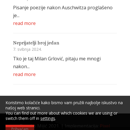
Pisanje poezije nakon Auschwitza proglašeno
je...
read more
Neprijatelji broj jedan
7. svibnja 2024.
Tko je taj Milan Grlović, pitaju me mnogi
nakon...
read more
Koristimo kolačiće kako bismo vam pružili najbolje iskustvo na
našoj web stranici.
You can find out more about which cookies we are using or
switch them off in
settings
.
Branko Mijić 2021. | Implementacija:
Pixel
Prihvaćam