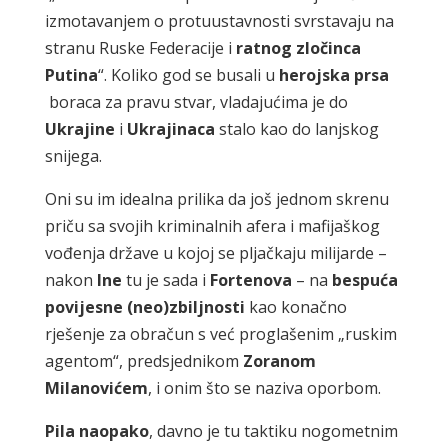
izmotavanjem o protuustavnosti svrstavaju na
stranu Ruske Federacije i
ratnog zločinca
Putina
“. Koliko god se busali u
herojska prsa
boraca za pravu stvar, vladajućima je do
Ukrajine
i
Ukrajinaca
stalo kao do lanjskog
snijega.
Oni su im idealna prilika da još jednom skrenu
priču sa svojih kriminalnih afera i mafijaškog
vođenja države u kojoj se pljačkaju milijarde –
nakon
Ine
tu je sada i
Fortenova
– na
bespuća
povijesne
(neo)zbiljnosti
kao konačno
rješenje za obračun s već proglašenim „ruskim
agentom“, predsjednikom
Zoranom
Milanovićem
, i onim što se naziva oporbom.
Pila naopako
, davno je tu taktiku nogometnim