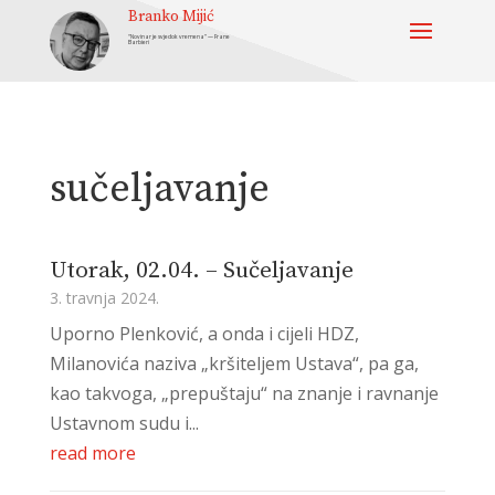
Branko Mijić
“Novinar je svjedok vremena” — Frane
Barbieri
sučeljavanje
Utorak, 02.04. – Sučeljavanje
3. travnja 2024.
Uporno Plenković, a onda i cijeli HDZ,
Milanovića naziva „kršiteljem Ustava“, pa ga,
kao takvoga, „prepuštaju“ na znanje i ravnanje
Ustavnom sudu i...
read more