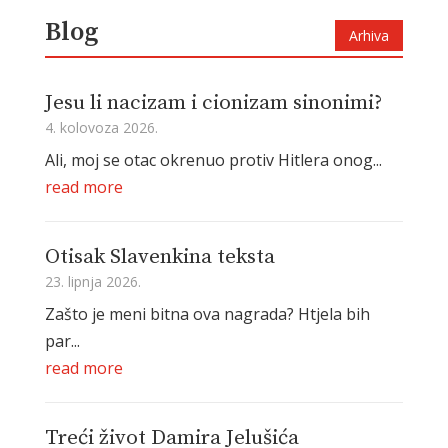
Blog
Arhiva
Jesu li nacizam i cionizam sinonimi?
4. kolovoza 2026.
Ali, moj se otac okrenuo protiv Hitlera onog...
read more
Otisak Slavenkina teksta
23. lipnja 2026.
Zašto je meni bitna ova nagrada? Htjela bih
par...
read more
Treći život Damira Jelušića