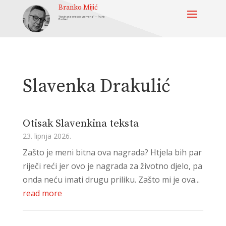
Branko Mijić
“Novinar je svjedok vremena” — Frane
Barbieri
Slavenka Drakulić
Otisak Slavenkina teksta
23. lipnja 2026.
Zašto je meni bitna ova nagrada? Htjela bih par
riječi reći jer ovo je nagrada za životno djelo, pa
onda neću imati drugu priliku. Zašto mi je ova...
read more