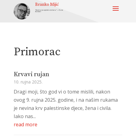
Branko Mijić
“Novinar je svjedok vremena” — Frane
Barbieri
Primorac
Krvavi rujan
10. rujna 2025.
Dragi moji, što god vi o tome mislili, nakon
ovog 9. rujna 2025. godine, i na našim rukama
je nevina krv palestinske djece, žena i civila.
Iako nas...
read more