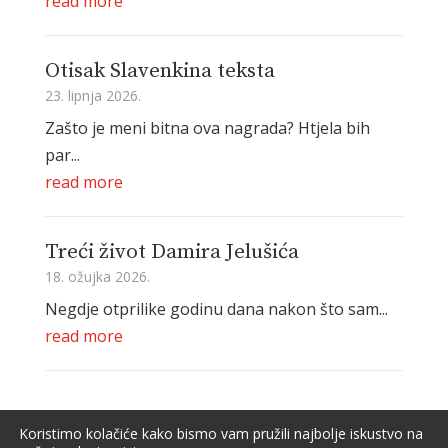
read more
Otisak Slavenkina teksta
23. lipnja 2026.
Zašto je meni bitna ova nagrada? Htjela bih
par...
read more
Treći život Damira Jelušića
18. ožujka 2026.
Negdje otprilike godinu dana nakon što sam...
read more
Koristimo kolačiće kako bismo vam pružili najbolje iskustvo na