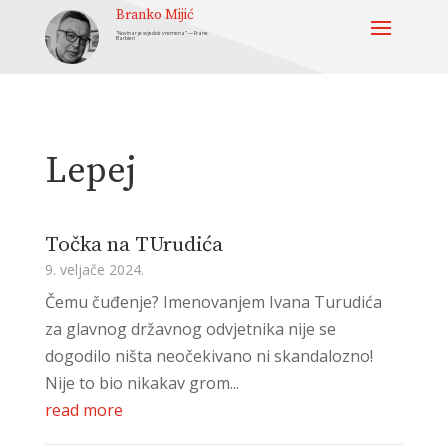
Branko Mijić
“Novinar je svjedok vremena” — Frane
Barbieri
Lepej
Točka na TUrudića
9. veljače 2024.
Čemu čuđenje? Imenovanjem Ivana Turudića
za glavnog državnog odvjetnika nije se
dogodilo ništa neočekivano ni skandalozno!
Nije to bio nikakav grom...
read more