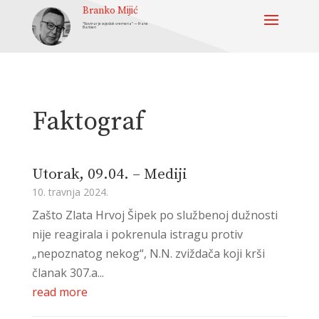
Branko Mijić
“Novinar je svjedok vremena” — Frane
Barbieri
Faktograf
Utorak, 09.04. – Mediji
10. travnja 2024.
Zašto Zlata Hrvoj Šipek po službenoj dužnosti
nije reagirala i pokrenula istragu protiv
„nepoznatog nekog“, N.N. zviždača koji krši
članak 307.a...
read more