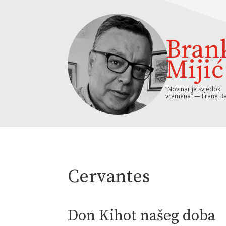
Bran
Mijić
“Novinar je svjedok
vremena” — Frane Ba
Cervantes
Don Kihot našeg doba