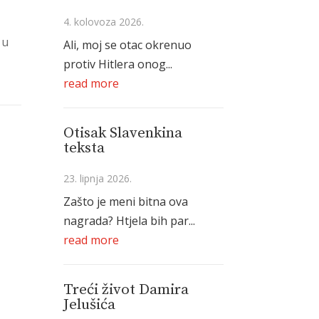
4. kolovoza 2026.
 u
Ali, moj se otac okrenuo
protiv Hitlera onog...
read more
Otisak Slavenkina
teksta
23. lipnja 2026.
Zašto je meni bitna ova
nagrada? Htjela bih par...
read more
Treći život Damira
Jelušića